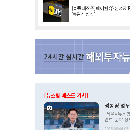
[홍콩 대장주] 메이퇀 ③ 신성장
'폭발적 성장'
[뉴스핌 베스트 기사]
정동영 업무
[서울=뉴스핌
안보 분야 정
평화공존 발전
2026-08-06 06: