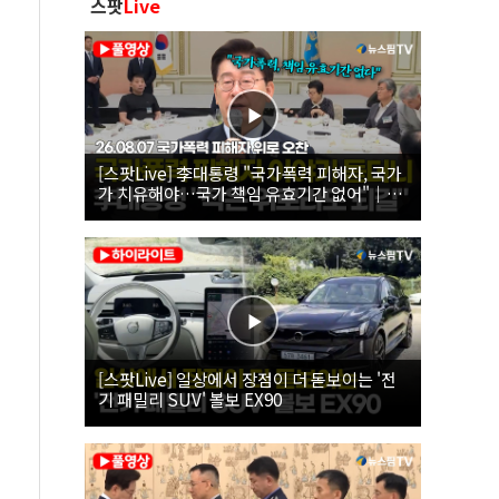
스팟
Live
[스팟Live] 李대통령 "국가폭력 피해자, 국가
가 치유해야…국가 책임 유효기간 없어"｜
26.08.07 국가폭력 피해자 위로 오찬
[스팟Live] 일상에서 장점이 더 돋보이는 '전
기 패밀리 SUV' 볼보 EX90