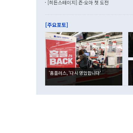
[히든스테이지] 즌·오아 첫 도전
"우리의 선의
로 전환됐다.
으로 약간의 의문
를 기록해 전
관은 업무보고
는 배당수입
주의에 근거한
줄면서 25억
[주요포토]
라며 "여러분
억1000만달
이 9월 러시
였던 올해 3
며 "정부 차
인의 해외투자
은 "그것은 
각각 증가했다
잘랐다. 정 
국인의 국내 
않았다는 점에
감소하며 전월
사합의 복원,
경신했다. 외
권이라는 지적
분기 말 만기
뒤 "여기 업
다. 내국인의
'홈플러스, '다시 영업합니다'
부의 한 소식
다. eoyn2@
를 거쳐 결정
련 부처 장관
하고 대통령의
한 문제"라고 지적했다. 이재명 대통령이
외교 국방 등
2026.08.05 ◆시대착오적 접근, 대북 인식 오류 더욱 문제인 것은 정 장관
의 이같은 주
실과 다른 인
격히 변화하고
못하고 있다는