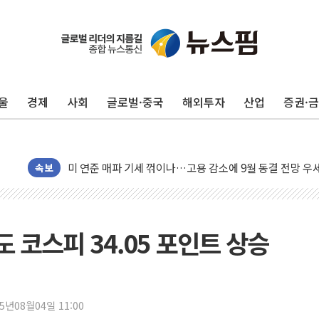
민주, 오늘 제주·인천 경선 결과 발표...'김민석 재역전 vs
한상협, 업계 개인정보 보안 새판 짠다…'자율규제단체' 
뉴욕증시, 고용 쇼크에 금리 인상 우려 후퇴…S&P500 
울
경제
사회
글로벌·중국
해외투자
산업
증권·
트럼프, 쿡 연준 이사 해임 재추진…"26일까지 의혹 소명"
유럽증시, 美 고용 예상 밖 부진에 연준 금리 인상 가능성 
미 연준 매파 기세 꺾이나…고용 감소에 9월 동결 전망 우
속보
[종합] 이슬람 수니파 3국, '공동방위협정' 체결… 이스라
트럼프, 백신·자폐증 행정명령 검토…"이르면 다음 주"
美 항소법원, 백악관 무도회장 공사 중단 명령…트럼프 제
 코스피 34.05 포인트 상승
이란 핵심 원유 수출항 '하르그섬', 최근 1주일 이상 '올스
美 고용 쇼크에 엔화 장중 급등…시장은 "또 개입했나" 촉
[AI MY 뉴스] 뉴욕 반도체주 프리뷰...美 고용 쇼크에 반도
25년08월04일 11:00
뉴욕증시 프리뷰, 美 고용 쇼크에 금리 인상 우려 후퇴…나