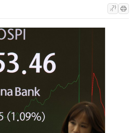
[종합] 美 7월 고용 2만3000명 감소 '쇼크'…9월 금리 인
가
가
[사진] 이슬람 수니파 3개국, 공동방위협정 체결
뉴욕증시 개장 전 특징주...아틀라시안·클라우드플레어
보훈부, 미 DPAA와 MOU… "6·25 미군 실종자 7359명
트럼프 "금리 내려야"…파월 때와 달리 워시엔 톤 낮춰
특정 정치인 측근 포항시 정책특보 내정설...포항시 '시끌'
李 "해남 태양광, 대한민국 다음 100년 밑거름…수도권 집