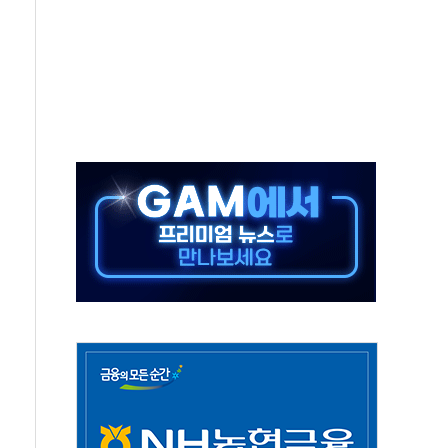
상 기대 후퇴
·태양광주↑ VS 트레이드데스크·웬디스↓
 끝까지 찾겠다"
중 완화 전환점"