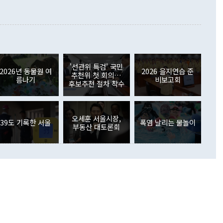
대로 하는 게 과연 한반도의 평화와 안정에 플러스냐, 결론적
 본원소득수지는 배당소득을 중심으로 32억7000만달러 흑자
이 들 때도 있다"며 부정적으로 반응했다. 조현 외교부 장
월(21억7000만달러)보다 흑자 폭이 확대됐다. 배당소득수지
 사후 브리핑에서 정 장관이 언급한 '4자 회담'에 대해 "이상
이 늘어난 데다 전월 분기배당에 따른 기저효과로 배당지급이
 어떤 희망이라 하더라도 그건 아직 조율되지 않은 방법"이
6000만달러 흑자를 나타냈다. 금융계정 순자산은 6월 중 467
들께서 디스카운트해 주시면 좋겠다"고 선을 그었다. 정 장관
러 증가해 월간 기준 역대 최대 증가 폭을 기록했다. 종전 최대
아 블라디보스토크에서 열리는 '동방경제포럼(EEF)'을 언급하
월(369억9000만달러)을 넘어선 것이다. 직접투자에서는 내국
원에서 (참석을) 검토하고 있다"고 발언한 데 대해서도 조 장관
가 80억1000만달러, 외국인의 국내투자가 46억3000만달러
'선관위 특검' 국민
외교부의 몫"이라며 "아직 거기까지 진도가 나가지 않았다"고
2026년 동물원 여
2026 을지연습 준
. 증권투자에서는 외국인의 국내 주식 매도세가 이어졌다. 외
추천위 첫 회의…
름나기
비보고회
장관이 이날 소개한 대북 구상과 설명은 정부 내 조율을 거치지
주식 투자는 차익실현 매도 등의 영향으로 316억1000만달러
후보추천 절차 착수
서 문제가 있다. 특히 주적 표현 대체와 국호 사용, 9·19 군
(-310억5000만달러)에 이어 역대 최대 순매도 기록을 다시
 4자회담 추진 등은 통일부 장관이 결정할 사안이 아니어서 월
국인의 국내 채권투자는 세계국채지수(WGBI) 자금 유입에도
이 나오고 있다. 이 대통령은 정 장관의 업무보고를 듣고 난
도래 영향으로 증가 폭이 줄어든 52억9000만달러를 기록했
무보고에 발표했다고 승인난 건 아니다"라고 재차 확인했다. 정
오세훈 서울시장,
 해외 증권투자는 주식을 중심으로 35억6000만달러 증가했
39도 기록한 서울
폭염 날리는 물놀이
부동산 대토론회
통은 "정 장관의 발언 내용은 대부분 국가안전보장회의(NSC)
newspim.com
된 사안이 아닌 정 장관의 개인적 생각에 가깝다"며 "안보 관
이 정부의 공식 정책이 아닌 사안을 추진하겠다고 업무보고를
 면전에서 '국군통수권자가 나서야 한다'고 주장한 것은 심각
 5일 청와대 영빈관에서 열린 통일
 외교 안보 부처 업무보고에서 발언하고 있다. [사진=청와대]
장이 현 시점에서 이미 참고가 될 수 없는 과거의 경험 또는 사
식에 기반하고 있다는 것이다. 정 장관이 주장하는 구상은 급
 있는 북한의 전략과 한반도 및 국제 정세를 전혀 반영하지
 비판이 제기되고 있다. 정 장관이 "흘러간 선(先)비핵화만