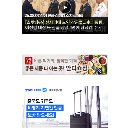
[스팟Live] 한자리에 모인 장군들...李대통령,
이상렬 대장 등 진급 장성 4명에 삼정검 수치
직접 수여｜26.08.07 장성 진급·삼정검 수치
수여식