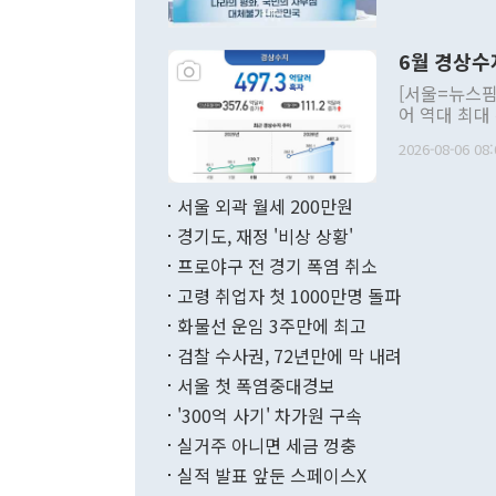
발언 중에는 
언한 것이 있
령은 공개적으
6월 경상수
주의적 희망에
관의 대북 정
[서울=뉴스핌
관 부처 장관
어 역대 최대
관의 무리한 
출 호조로 월
다. [정동영 통일부 장관이 지난달 23일 오후 서울 종로구 정부서울청사에
2026-08-06 08:
료=한국은행] 한국은행이 6일 발표한 '2026년 6월 국제수지(잠정)'에
서 취임 1주년 
면 지난 6월
부 장관 권한
1000만달러
서울 외곽 월세 200만원
발전 구상'을
이에 따라 올
적 갈등 해결
경기도, 재정 '비상 상황'
했다. 경상수
결과 혐오의 
9000만달러
프로야구 전 경기 폭염 취소
년간의 CVI
지 기준 상품
고령 취업자 첫 1000만명 돌파
무너졌다고도 
며 월간 기준
현실을 바꾸는
달러로 38.
화물선 운임 3주만에 최고
를 평화 체제
196.9% 급
검찰 수사권, 72년만에 막 내려
함께 4자 대
수출은 160
지만 이 대통
서울 첫 폭염중대경보
(18.6%) 
화공존 정책이
했다. 통관 기
'300억 사기' 차가원 구속
다"고 지적했
(16.4%)
투리가 잡혀 
실거주 아니면 세금 껑충
월(-10억9
쁜 상황이 초
증가와 유류할
실적 발표 앞둔 스페이스X
9·19 군사
기록했지만 