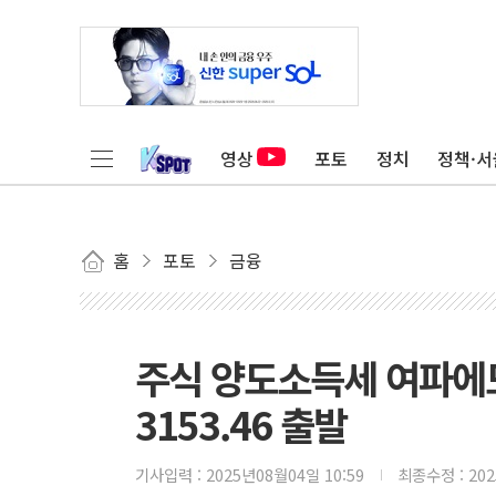
영상
포토
정치
정책·서
홈
포토
금융
주식 양도소득세 여파에도
3153.46 출발
기사입력 :
2025년08월04일 10:59
최종수정 :
20