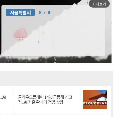
더보기
arrow_forward_ios
Mute
.AI
클라우드플레어 14% 급등해 신고
점...AI 지출 확대에 전망 상향