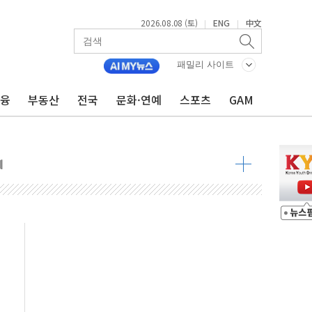
2026.08.08 (토)
ENG
中文
|
|
 정청래 격차 확대'
패밀리 사이트
타진
최고치
금융
부동산
전국
문화·연예
스포츠
GAM
 요구
낮아지며 상승… STOXX 600 지수는 나흘 연속 최고치
세
엘·이란 위협에 맞설 자체 억지력 강화
동
톱'… 美 해상봉쇄 영향
각
체주 '활짝'
스닥 선물 1%대 상승