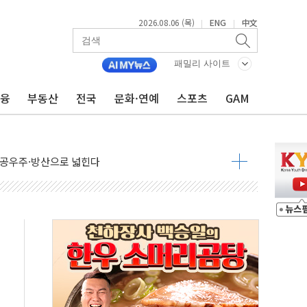
2026.08.06 (목)
ENG
中文
|
|
패밀리 사이트
금융
부동산
전국
문화·연예
스포츠
GAM
 849억원…전년 比 22.3%↑
영업익 1037억원…상반기 역대 최대
항공우주·방산으로 넓힌다
DNA 백신 플랫폼' 美 특허 확보
관 이전' 대응 '맞손'
↑…상승폭 커졌지만 고가주택 밀집된 강남·서초 둔화
압변압기 첫 공급...국가 전력망에 첫 입성
대대적 인상 계획...업계 파장 예고
업익 14.2% 감소…"온라인 사업으로 성장"
 투표' 요구...친청계 응집력 '희석' 전략 통할까