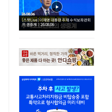
[스팟Live] 이재명 대통령 주재 수석보좌관회
의 생중계｜26.08.06