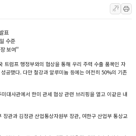
가
구리시 입주업종 확대…'
가
KCC, 실적은 주춤했지만
정점식 "사관학교 통합 정
 발표
장동혁 "李대통령 재판 
일 수준
日, 아키타에 일본 최대 
입장 보여"
[종합] 李대통령 "취약계
트럼프, 워시 연준의장과
미국 트럼프 행정부와의 협상을 통해 우리 주력 수출 품목인 자
데 성공했다. 다만 철강과 알루미늄 등에는 여전히 50%의 기존
'40도 극한 폭염' 내일
[컨콜] LG유플러스, "파주
李대통령 "국민 체감 못 
 주미대사관에서 한미 관세 협상 관련 브리핑을 열고 이같은 내
 장관과 김정관 산업통상자원부 장관, 여한구 산업부 통상교