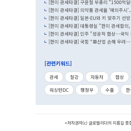
[한미 관세타결] 구윤철 부총리 "1500억
[한미 관세타결] 의약품 관세율 '예의주시'..
[한미 관세타결] 일본·EU와 키 맞추기 선방.
[한미 관세타결] 대통령실 "한미 관세합의,
[한미 관세타결] 민주 "성공적 협상…국익 
[한미 관세타결] 국힘 "車산업 손해 우려
[관련키워드]
관세
철강
자동차
협상
워싱턴DC
행정부
수출
한
<저작권자(c) 글로벌리더의 지름길 종합