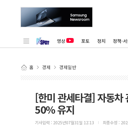
영상
포토
정치
정책·서
홈
경제
경제일반
[한미 관세타결] 자동차
50% 유지
기사입력 :
2025년07월31일 12:13
최종수정 :
20