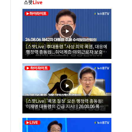
스팟
Live
[스팟Live] 李대통령 "사상 최악 폭염, 대응에
행정력 총동원...취약계층·야외근로자 보호에
힘써야"｜26.08.06 제42차 대통령 주재 수석
보좌관회의
[스팟Live] '폭염 절정' 모든 행정력 총동원!
이재명 대통령의 긴급 지시! | 26.08.06 폭염•
가뭄 대처상황 점검회의