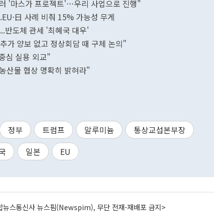
달러 '마스가 프로젝트'…우리 사업으로 진행"
.EU·日 사례 비춰 15% 가능성 무게
..반도체 관세 '최혜국 대우'
 추가 양보 없고 정상회담 때 구체 논의"
중심 실용 외교"
…농산물 협상 명확히 밝혀라"
정부
트럼프
알루미늄
통상교섭본부장
국
일본
EU
뉴스통신사 뉴스핌(Newspim), 무단 전재-재배포 금지>