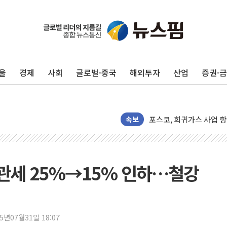
울
경제
사회
글로벌·중국
해외투자
산업
증권·
BGF리테일, 2분기 영업익
휴젤, 매출 2545억원·
포스코, 희귀가스 사업 
속보
진원생명과학, '코로나19 
경북도·대구시 '2차 공공기
서울 아파트값 0.26%
 관세 25%→15% 인하…철강
효성중공업, 덴마크에 초고
딥시크, AI 서비스 가격 
CJ프레시웨이, 2분기 영
25년07월31일 18:07
초박빙 경선에 친명계 '추가