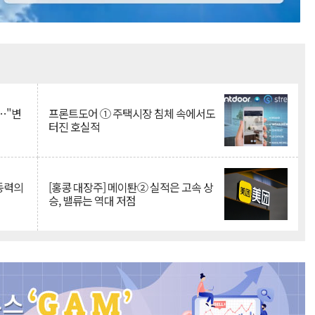
Mute
…"변
프론트도어 ① 주택시장 침체 속에서도
터진 호실적
 동력의
[홍콩 대장주] 메이퇀② 실적은 고속 상
승, 밸류는 역대 저점