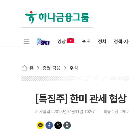
영상
포토
정치
정책·서
홈
증권·금융
주식
[특징주] 한미 관세 협상
기사입력 :
2025년07월31일 10:57
최종수정 :
20