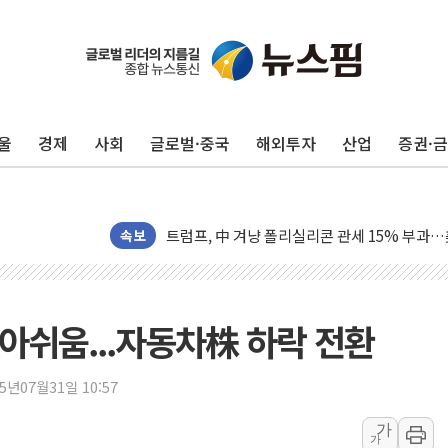
보훈부, 미 DPAA와 MOU… "6·25 미군 실종
트럼프 "금리 내려야"…파월 때와 달리 워시엔
특정 정치인 측근 포항시 정책특보 내정설...포
울
경제
사회
글로벌·중국
해외투자
산업
증권·
李 "해남 태양광, 대한민국 다음 100년 밑거
李 대통령, '6시간 마라톤 부동산 2차 회의' 
트럼프, 中 겨냥 폴리실리콘 관세 15% 부과
[사진] 빈살만과 에르도안의 만남
속보
이란와이어 "이란 최고지도자 위독…곧 사망해
남동발전, 해남군에 국내 최대 규모 400MW 
[인도증시] 중동 불안 속 유가 상승에 소폭 하락
 아쉬움...자동차株 하락 전환
황희 '폐버스 청년주택' SNS 글 역풍에 "정부
폭염 누그러지고 가뭄 숙지나...경북동해안권 8
25년07월31일 10:57
사우디·튀르키예·파키스탄, '공동방위협정' 체
가
가
신길동 신축도 3.3㎡당 7250만원…써밋 클라