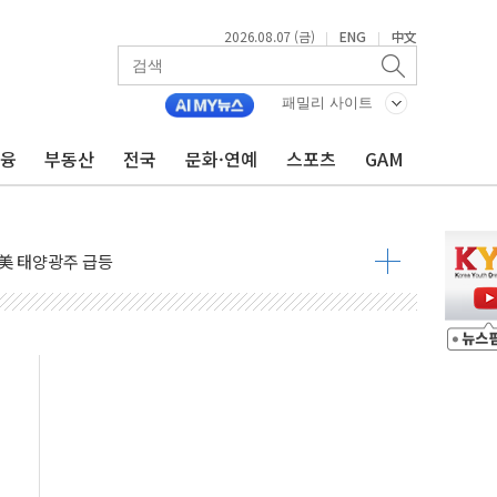
2026.08.07 (금)
ENG
中文
|
|
자 7359명 끝까지 찾겠다"
 톤 낮춰
패밀리 사이트
항시 '시끌'
금융
부동산
전국
문화·연예
스포츠
GAM
름…수도권 집중 완화 전환점"
주재… "전폭적 공급 확대·속도전 총력"
…美 태양광주 급등
도 놀랍지 않아"
태양광 착공…여의도 1.6배 규모
...금융주 낙폭 커
정책 아냐" 해명
~9일 최대 100mm 호우
결… 수니파 국가들의 새 안보 협력 구도
비온 59㎡ 18억원대