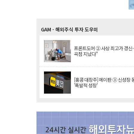
GAM
- 해외주식 투자 도우미
프론트도어 ② 사상 최고가 경신
곡점 지났다"
[홍콩 대장주] 메이퇀 ③ 신성장
'폭발적 성장'