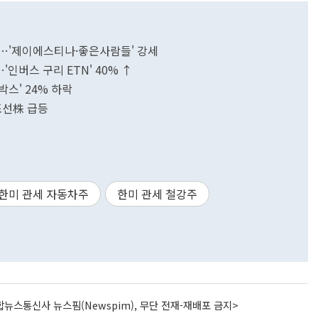
등'…'제이에스티나·좋은사람들' 강세
'인버스 구리 ETN' 40% ↑
박스' 24% 하락
조선株 급등
한미 관세 자동차주
한미 관세 철강주
뉴스통신사 뉴스핌(Newspim), 무단 전재-재배포 금지>