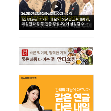
[스팟Live] 한자리에 모인 장군들...李대통령,
이상렬 대장 등 진급 장성 4명에 삼정검 수치
직접 수여｜26.08.07 장성 진급·삼정검 수치
수여식