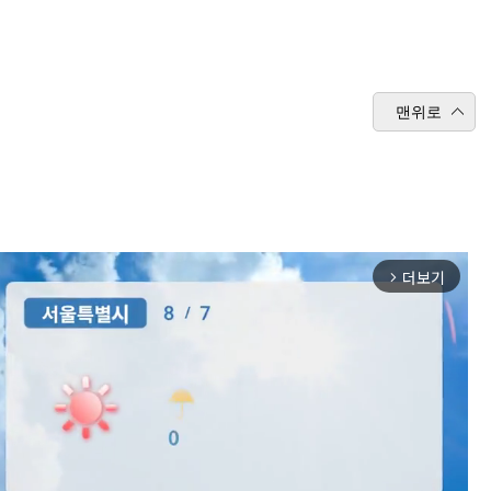
맨위로
더보기
arrow_forward_ios