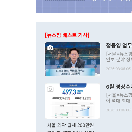
[뉴스핌 베스트 기사]
정동영 업무
[서울=뉴스핌
안보 분야 정
평화공존 발전
2026-08-06 06:
발언 중에는 
언한 것이 있
령은 공개적으
6월 경상수
주의적 희망에
관의 대북 정
[서울=뉴스핌
관 부처 장관
어 역대 최대
관의 무리한 
출 호조로 월
다. [정동영 통일부 장관이 지난달 23일 오후 서울 종로구 정부서울청사에
2026-08-06 08:
료=한국은행] 한국은행이 6일 발표한 '2026년 6월 국제수지(잠정)'에
서 취임 1주년 
면 지난 6월
부 장관 권한
1000만달러
서울 외곽 월세 200만원
발전 구상'을
이에 따라 올