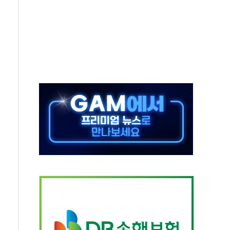
-서울시 '정책 엇박자'
생애최초만 경쟁 치열
래·ETF 매수에도 고유가·금리·입법 지연 '삼중 부담'
...석유·가스주 올랐지만 빈그룹이 상쇄
총수요 104.3GW 기록
 위기 고조되는 또 다른 중동 화약고