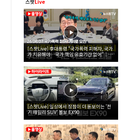
스팟
Live
[스팟Live] 李대통령 "국가폭력 피해자, 국가
가 치유해야…국가 책임 유효기간 없어"｜
26.08.07 국가폭력 피해자 위로 오찬
[스팟Live] 일상에서 장점이 더 돋보이는 '전
기 패밀리 SUV' 볼보 EX90