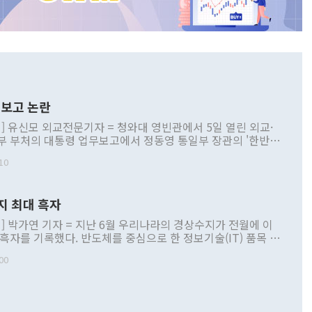
보고 논란
] 유신모 외교전문기자 = 청와대 영빈관에서 5일 열린 외교·
부 부처의 대통령 업무보고에서 정동영 통일부 장관의 '한반도
 구상'과 업무보고 발언이 논란을 빚고 있다. 이날 정 장관의
10
정부 내 조율을 거치지 않은 사안을 정책으로 추진하겠다고 공
는가 하면 사실 관계에 맞지 않은 설명도 있었다. 이재명 대통
로 신중을 기해 달라고 경고했고, 조현 외교부 장관은 '이상
지 최대 흑자
 근거한 비현실적 구상'이라는 비판을 내놨다. 그동안 정 장
책 관련 발언이 물의를 빚은 적은 여러 번 있지만 대통령과 유
] 박가연 기자 = 지난 6월 우리나라의 경상수지가 전월에 이
이 공개적으로 부정적 입장을 표명한 것은 이례적이다. 정 장
 흑자를 기록했다. 반도체를 중심으로 한 정보기술(IT) 품목 수
대북 접근법과 월권을 제어해야 한다는 목소리도 높아지고 있
간 상품수출이 처음으로 1000억달러를 넘어선 영향이다. [자
00
 따르
기자간담회를 하고 있다. [사진=통일부] 2026.07.23 ◆통일
 경상수지는 497억3000만달러 흑자로 집계됐다. 전월(386억
 넘어선 주장 정 장관은 이날 업무보고에서 '한반도 평화공존
)에 이어 두 달 연속 월간 기준 역대 최대 기록을 갈아치웠다.
 설명하면서 이재명 정부 2년차 핵심 과제로 상호 존중·평화
해 상반기 누적 경상수지 흑자는 1910억1000만달러를 기록