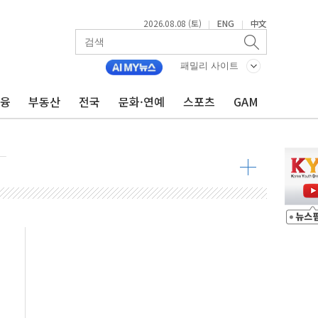
2026.08.08 (토)
ENG
中文
|
|
 물결
동
패밀리 사이트
금융
부동산
전국
문화·연예
스포츠
GAM
 구조
관측
 발효
8도 넘으면 중단
해소될 듯
것"
지대' 우려