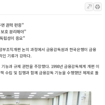
가
한상협, 업계 개인정보 보안 새판 짠다…'자율규제단체' 
가
민주당, 오늘 제주·인천 경선 발표...김민석 '재역전' vs 정
뉴욕증시, 고용 쇼크에 금리 인상 우려 후퇴…S&P500 
주면 권력 편중"
트럼프, 쿡 연준 이사 해임 재추진…"26일까지 의혹 소명"
 보호 분리해야"
유럽증시, 美 고용 예상 밖 부진에 연준 금리 인상 가능성 
 독립성이 중요"
미 연준 매파 기세 꺾이나…고용 감소에 9월 동결 전망 우
의 정부조직개편 논의 과정에서 금융감독원과 한국은행이 금융
적인 기류가 강하다.
기능과 규제 권한을 주장했다. 1998년 금융감독체계 개편 이
 수립 및 집행과 함께 금융감독 기능을 수행했던 체제로 돌