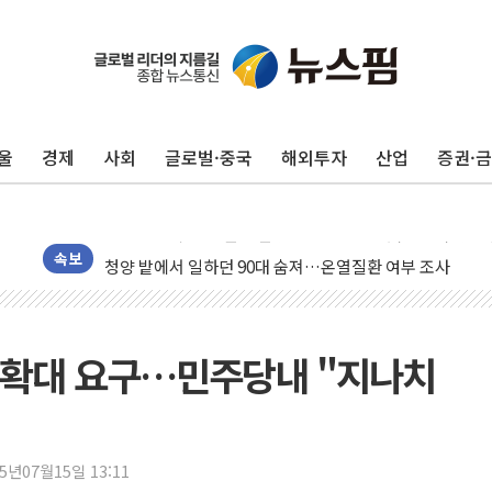
동해중부 전 해상 풍랑주의보…10일까지 최대 3.5m 높은
연일 폭염에 온열질환 사망 23명…정부, 비상대응기구 가
中 전방위 아파트 부양, 수도 베이징도 부동산 규제 철폐
울
경제
사회
글로벌·중국
해외투자
산업
증권·
인제 용대리 계곡서 수위 상승으로 피서객 7명 고립…전원
동해시, 11~14일 '별똥별 멍' 운영…페르세우스 유성우 
강원 중·남부 동해안 시간당 50mm 이상 폭우…호우경보
청양 밭에서 일하던 90대 숨져…온열질환 여부 조사
속보
폭염에 車 운전면허 기능시험 오전 집중 편성…체감온도 3
李대통령, 'ISA·주가누르기 방지법' 전면 재검토 지시
'호우 특보' 경북 울진 시간당 20~30mm 강한 비...가뭄 
 확대 요구…민주당내 "지나치
주말 무더위·열대야 지속…내륙 곳곳 소나기
오세훈 "용산공원 주택 검토, 민주당 스스로 원칙 뒤집는 
충북 주말 무더위 지속…청주·진천 35도, 곳곳 소나기
25년07월15일 13:11
10월 보완수사권 폐지·공소청 출범…피해자들 '범죄 사각