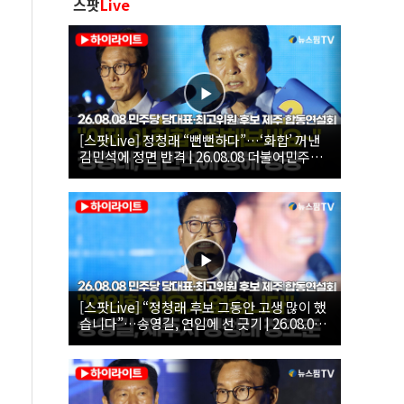
스팟
Live
[스팟Live] 정청래 “뻔뻔하다”…‘화합’ 꺼낸
김민석에 정면 반격 | 26.08.08 더불어민주당
당대표·최고위원 후보 제주 합동연설회
[스팟Live] “정청래 후보 그동안 고생 많이 했
습니다”…송영길, 연임에 선 긋기 | 26.08.08
더불어민주당 당대표·최고위원 후보 제주 합
동연설회