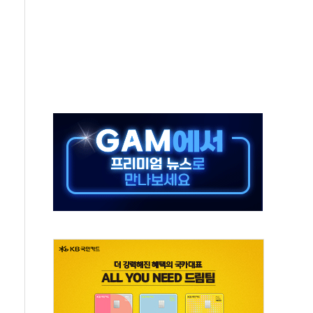
타진
청래 '격차 확대'
최고치
 요구
낮아지며 상승… STOXX 600 지수는 나흘 연속 최고치
세