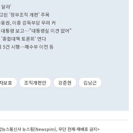
 달라'
된 '정부조직 개편' 주목
금융권, 이중 감독부담 우려 커
 대통령 보고…"대통령실 이견 없어"
에 '종합대책 토론회' 연다
제 5건 시행…해수부 이전 등
자보호
조직개편안
강준현
김남근
뉴스통신사 뉴스핌(Newspim), 무단 전재-재배포 금지>