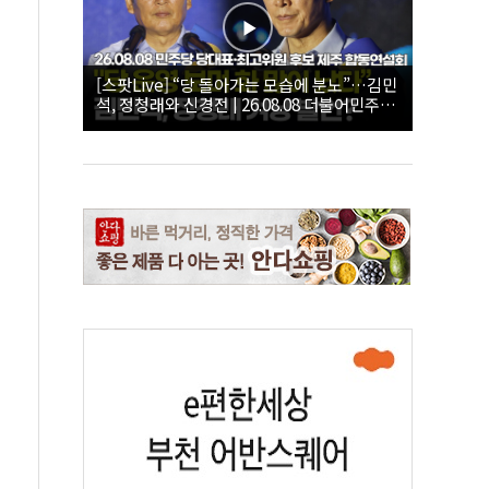
[스팟Live] “당 돌아가는 모습에 분노”…김민
석, 정청래와 신경전 | 26.08.08 더불어민주당
당대표·최고위원 후보 제주 합동연설회