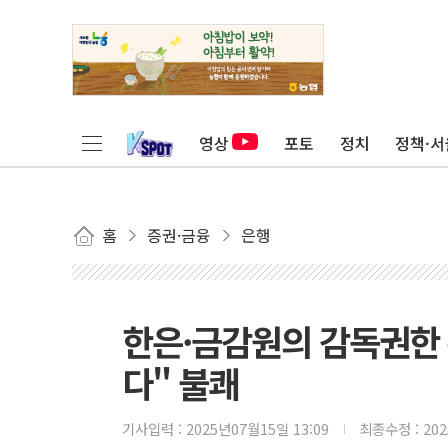
영상
포토
정치
정책·서
홈
증권·금융
은행
한은·금감원의 감독권한
다" 불쾌
기사입력 :
2025년07월15일 13:09
최종수정 :
20