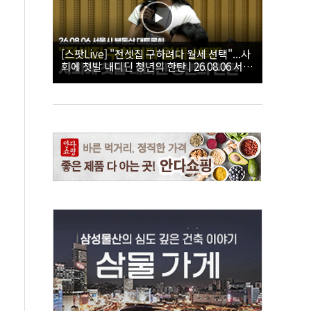
[스팟Live] "전셋집 구하려다 월세 선택"...사
회에 첫발 내디딘 청년의 한탄 | 26.08.06 서울
시 부동산 대토론회