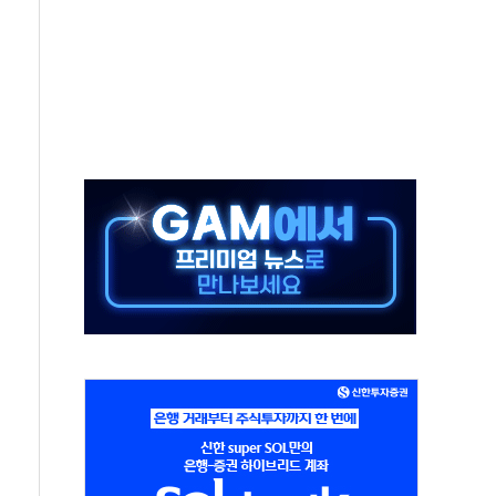
 불구속 송치
차 조사…'당정대 회의' 한동훈·방기선 수사도 속도
 절정…서울 한낮 39도
…30여분 만에 진화
연으로 형사사법 틀 바꿔…국민 불안감 가중"
억원…전년 比 21.2%↑
광…지역펀드 9·10호 확정