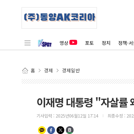
영상
포토
정치
정책·서
홈
경제
경제일반
이재명 대통령 "자살률 
기사입력 :
2025년06월12일 17:14
최종수정 :
20