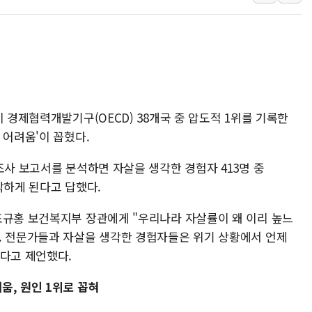
"5.18은 북한 지령" 설교한 목사
[종합] 특검, '양평' 원희룡 2
[내일날씨] 절기상 '입추'에 폭염
제천 바이오밸리 공장 옥상서 불
개혁신당 "민주, '盧 수사' 악
이 경제협력개발기구(OECD) 38개국 중 압도적 1위를 기록한
CJ온스타일, 2분기 영업익 260
 어려움'이 꼽혔다.
AI 연산은 포항, 전력 저장은 영
조사 보고서를 분석하면 자살을 생각한 경험자 413명 중
각하게 된다고 답했다.
조규홍 보건복지부 장관에게 "우리나라 자살률이 왜 이리 높느
. 전문가들과 자살을 생각한 경험자들은 위기 상황에서 언제
하다고 제언했다.
움, 원인 1위로 꼽혀