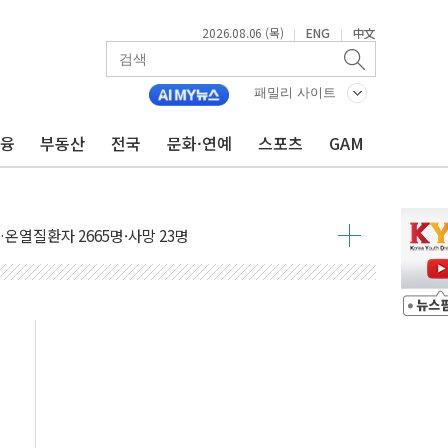
2026.08.06 (목)
ENG
中文
|
|
0여분만에 진화...외국인 노동자 숨져
패밀리 사이트
 시즌2
금융
부동산
전국
문화·연예
스포츠
GAM
·가축 피해 최소화 '총력 대응'
자금 유입에도 박스권…美 암호화폐 법안 처리 여부도 변수
시위 '62일째'..."대부분 여기서 상주"
온열질환자 2665명·사망 23명
두 종목에 코스피 '휘청'
3대·건물 1동 전소
리 탄도미사일 발사
10년 이상…리뉴얼이 경쟁력 가른다
유병호 구속적부심 기각
사개혁위에 보완수사권 폐지 우려 전달
수무책… 패트리엇 미사일 지원, 작년의 3분의 1