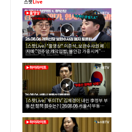
스팟
Live
[스팟Live] *풀영상* 이준석, 보완수사권 폐
지에 "민주당 개악입법, 불안감 가중시켜"｜
26.08.06 개혁신당 보완수사권 폐지 토론회
[스팟Live] '투미TV' 김제경이 내린 李정부 부
동산 정책 점수는? | 26.08.06 서울시 부동산
대토론회