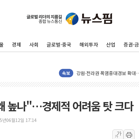
구미 폐염산처리업체서 불 2시간3
해군과 함께하는 '불금전파, 송정'
울
경제
사회
글로벌·중국
해외투자
산업
증권·
강원도 폭염특보 11일째…온열질환
[코인 시황] 비트코인, ETF 
[르포] 39도 폭염 속 잠실 개표소 
강원·전라권 폭염중대경보 확대…
속보
빚투·레버리지 줄었지만, 반도체 
양주 가전제품 창고서 화재…차량 
[2보] 북한, 원산서 동해상 단거
왜 높나"…경제적 어려움 탓 크다
종로·중구 오피스 78%가 준공 
법원, '관저 이전 봐주기 감사' 
25년06월12일 17:14
성폭력 피해자 보호단체, 경찰수
가
가
우크라, 러 탄도미사일 공격에 속