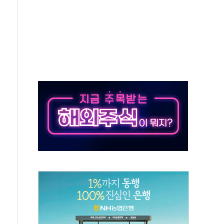
설연, AI 위험기상 기술 개발
도 개선 수혜 기대"
 50대 일용직 추락 사망
·재건축 촉진하는 것이 부동산 정상화"
감사 무마' 유병호 감사위원 구속 기소
팩토리 매출 본격화