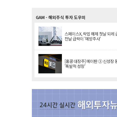
GAM
- 해외주식 투자 도우미
스페이스X, 락업 해제 첫날 되레 급
전날 급락이 '예방주사'
[홍콩 대장주] 메이퇀 ③ 신성장
'폭발적 성장'