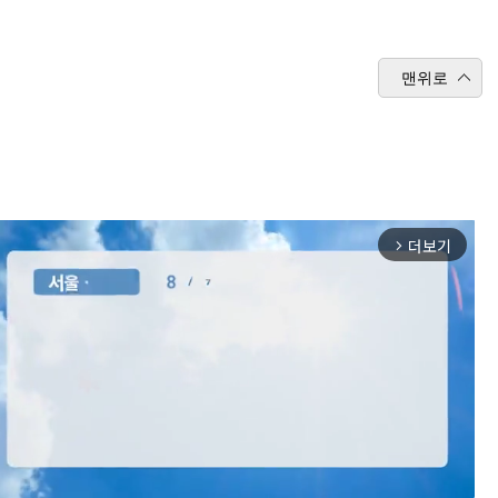
맨위로
더보기
arrow_forward_ios