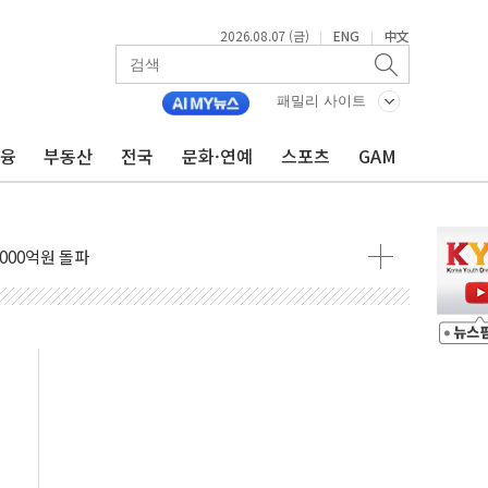
2026.08.07 (금)
ENG
中文
|
|
..지역축제 '불금전파, 송정'과 상생
비 본격화…'AI 데이터 기반 메디테크 혁신허브' 구상
패밀리 사이트
로 출입 통제
금융
부동산
전국
문화·연예
스포츠
GAM
추돌…1명 심정지·5명 부상
..진화헬기 3대 투입
 항소심도 징역 3년
000억원 돌파
 금융 지원
적금 완판
개...장바구니에 홈플러스 담아달라" 호소
금융지주 포용금융 조직개편 신호탄
' 유병호 구속 기소
린 종목이 두 배 넘어
 기후부 장관 "예측범위 벗어나도 즉시대응"