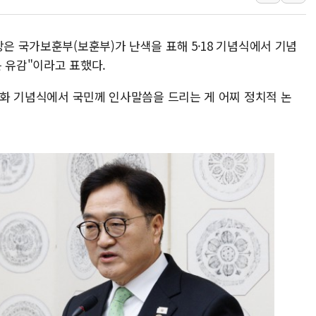
"최대 2시간 앞서 침수 예측"…건
유니슨 "국내생산세액공제·인증제
장은 국가보훈부(보훈부)가 난색을 표해 5·18 기념식에서 기념
창호 교체하다 난간 무너져…대전서
 유감"이라고 표했다.
장동혁 "규제와 대출 풀고 재개발
민주화 기념식에서 국민께 인사말씀을 드리는 게 어찌 정치적 논
[속보] 종합특검, '尹 관저 이전 
AI에 승부 건 네이버…내년 AI 