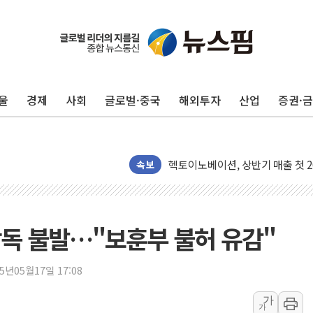
해군1함대 '창설 80주년' 기념식.
원주시, 첨단의료복합단지 지정 준
삼척시, 무건리 이끼폭포 생태탐방
울
경제
사회
글로벌·중국
해외투자
산업
증권·
전남광주 화정역 인근 도로 4중 
청도 문수리 야산서 산불 진화 중.
'해병 순직 책임' 임성근 전 사단장
헥토이노베이션, 상반기 매출 첫 2
속보
우리은행, 고창해상풍력에 4000억
NH농협은행, 모두투어 제휴 여행
민병덕 "오늘 67개 점포 영업 재
' 낭독 불발…"보훈부 불허 유감"
하나금융이 쏘아 올린 CIFO, 
종합특검, '尹 관저 이전 감사 무마
25년05월17일 17:08
코스피·코스닥 오전 동반 하락…내
가
가
'입추'인데 연일 찜통더위…김성환