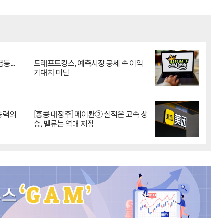
Mute
등...
드래프트킹스, 예측시장 공세 속 이익
기대치 미달
 동력의
[홍콩 대장주] 메이퇀② 실적은 고속 상
승, 밸류는 역대 저점