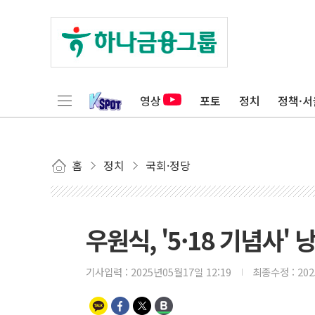
영상
포토
정치
정책·서
홈
정치
국회·정당
우원식, '5·18 기념사
기사입력 :
2025년05월17일 12:19
최종수정 :
20