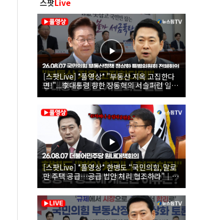
스팟
Live
[스팟Live] *풀영상* "부동산 지옥 고집한다
면!"...李대통령 향한 장동혁의 서슬퍼런 일갈
| 26.08.07 국민의힘 부동산정책 정상화 특별
위원회 전체회의
[스팟Live] *풀영상* 한병도 “국민의힘, 말로
만 주택 공급…공급 법안 처리 협조하라”｜
26.08.07 더불어민주당 원내대책회의