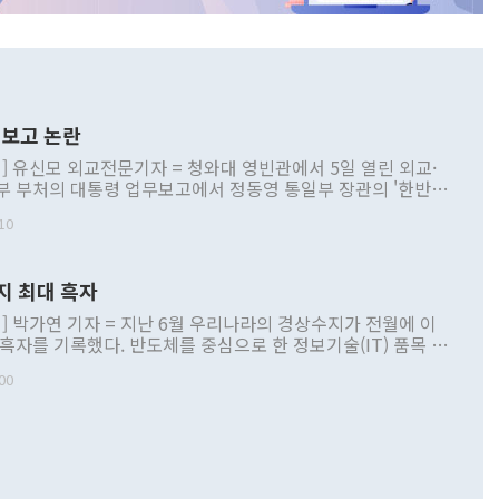
보고 논란
] 유신모 외교전문기자 = 청와대 영빈관에서 5일 열린 외교·
부 부처의 대통령 업무보고에서 정동영 통일부 장관의 '한반도
 구상'과 업무보고 발언이 논란을 빚고 있다. 이날 정 장관의
10
정부 내 조율을 거치지 않은 사안을 정책으로 추진하겠다고 공
는가 하면 사실 관계에 맞지 않은 설명도 있었다. 이재명 대통
로 신중을 기해 달라고 경고했고, 조현 외교부 장관은 '이상
지 최대 흑자
 근거한 비현실적 구상'이라는 비판을 내놨다. 그동안 정 장
책 관련 발언이 물의를 빚은 적은 여러 번 있지만 대통령과 유
] 박가연 기자 = 지난 6월 우리나라의 경상수지가 전월에 이
이 공개적으로 부정적 입장을 표명한 것은 이례적이다. 정 장
 흑자를 기록했다. 반도체를 중심으로 한 정보기술(IT) 품목 수
대북 접근법과 월권을 제어해야 한다는 목소리도 높아지고 있
간 상품수출이 처음으로 1000억달러를 넘어선 영향이다. [자
00
 따르
기자간담회를 하고 있다. [사진=통일부] 2026.07.23 ◆통일
 경상수지는 497억3000만달러 흑자로 집계됐다. 전월(386억
 넘어선 주장 정 장관은 이날 업무보고에서 '한반도 평화공존
)에 이어 두 달 연속 월간 기준 역대 최대 기록을 갈아치웠다.
 설명하면서 이재명 정부 2년차 핵심 과제로 상호 존중·평화
해 상반기 누적 경상수지 흑자는 1910억1000만달러를 기록
·핵 없는 한반도 등 3대 기본 방향을 제시했다. 정 장관은 "대
지 흑자를 견인한 것은 상품수지다. 6월 상품수지는 478억
언어는 멈춰야 한다"면서 주적 용어 대체를 주장했다. 지난 25
 흑자를 기록하며 전월에 이어 역대 최대를 다시 썼다. 국제수