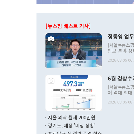
[뉴스핌 베스트 기사]
정동영 업무
[서울=뉴스핌
안보 분야 정
평화공존 발전
2026-08-06 06:
발언 중에는 
언한 것이 있
령은 공개적으
6월 경상수
주의적 희망에
관의 대북 정
[서울=뉴스핌
관 부처 장관
어 역대 최대
관의 무리한 
출 호조로 월
다. [정동영 통일부 장관이 지난달 23일 오후 서울 종로구 정부서울청사에
2026-08-06 08:
료=한국은행] 한국은행이 6일 발표한 '2026년 6월 국제수지(잠정)'에
서 취임 1주년 
면 지난 6월
부 장관 권한
1000만달러
서울 외곽 월세 200만원
발전 구상'을
이에 따라 올
적 갈등 해결
경기도, 재정 '비상 상황'
했다. 경상수
결과 혐오의 
9000만달러
프로야구 전 경기 폭염 취소