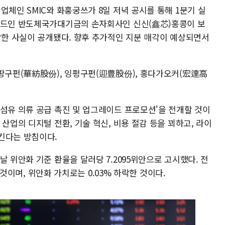
업체인 SMIC와 화훙궁쓰가 8일 저녁 공시를 통해 1분기 실
 펀드인 반도체국가대기금의 손자회사인 신신(鑫芯)홍콩이 보
각한 사실이 공개됐다. 향후 추가적인 지분 매각이 예상되면서
화팡구펀(華紡股份), 잉펑구펀(迎豊股份), 홍다가오커(宏達高
'섬유 의류 공급 촉진 및 업그레이드 프로모션'을 전개할 것이
산업의 디지털 전환, 기술 혁신, 비용 절감 등을 꾀하고, 라이
킨다는 방침이다.
날 위안화 기준 환율을 달러당 7.2095위안으로 고시했다. 전
린 것이며, 위안화 가치로는 0.03% 하락한 것이다.