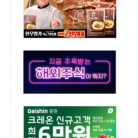
지대' 우려
타진
청래 '격차 확대'
최고치
 요구
낮아지며 상승… STOXX 600 지수는 나흘 연속 최고치
세
엘·이란 위협에 맞설 자체 억지력 강화