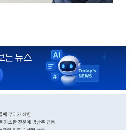
이틀째 무더기 상한
인도·파키스탄 전운에 방산주 급등
출통제에 희토류 섹터 급등