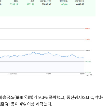
훙궁쓰(華虹公司)가 9.3% 폭락했고, 중신궈지(SMIC, 中芯
股份) 등이 4% 이상 하락했다.