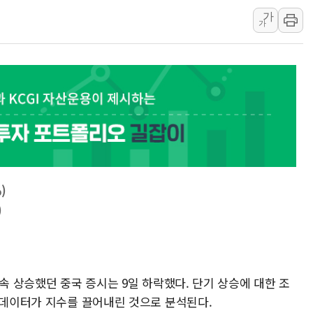
가
충북 주말 무더위 지속…청주·진천 35도, 곳곳 소나기
가
10월 보완수사권 폐지·공소청 출범…피해자들 '범죄 사각
한상협, 업계 개인정보 보안 새판 짠다…'자율규제단체' 
민주당, 오늘 제주·인천 경선 발표...김민석 '재역전' vs 정
뉴욕증시, 고용 쇼크에 금리 인상 우려 후퇴…S&P500 
트럼프, 쿡 연준 이사 해임 재추진…"26일까지 의혹 소명"
유럽증시, 美 고용 예상 밖 부진에 연준 금리 인상 가능성 
미 연준 매파 기세 꺾이나…고용 감소에 9월 동결 전망 우
[종합] 이슬람 수니파 3국, '공동방위협정' 체결… 이스라
)
트럼프, 백신·자폐증 행정명령 검토…"이르면 다음 주"
)
연속 상승했던 중국 증시는 9일 하락했다. 단기 상승에 대한 조
 데이터가 지수를 끌어내린 것으로 분석된다.