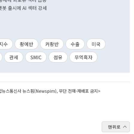
 챗봇 출시에 AI 섹터 강세
지수
촹예반
커촹반
수출
미국
관세
SMIC
섬유
무역흑자
뉴스통신사 뉴스핌(Newspim), 무단 전재-재배포 금지>
맨위로