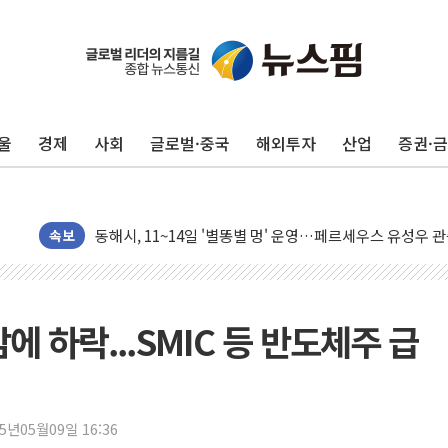
울
경제
사회
글로벌·중국
해외투자
산업
증권·
中 전방위 아파트 부양, 수도 베이징도 부동산 규제 철폐
인제 용대리 계곡서 수위 상승으로 피서객 7명 고립…전원
동해시, 11~14일 '별똥별 멍' 운영…페르세우스 유성우 
속보
강원 중·남부 동해안 시간당 50mm 이상 폭우…호우경보
청양 밭에서 일하던 90대 숨져…온열질환 여부 조사
폭염에 車 운전면허 기능시험 오전 집중 편성…체감온도 3
에 하락...SMIC 등 반도체주 급
李대통령, 'ISA·주가누르기 방지법' 전면 재검토 지시
'호우 특보' 경북 울진 시간당 20~30mm 강한 비...가뭄 
주말 무더위·열대야 지속…내륙 곳곳 소나기
25년05월09일 16:36
오세훈 "용산공원 주택 검토, 민주당 스스로 원칙 뒤집는 