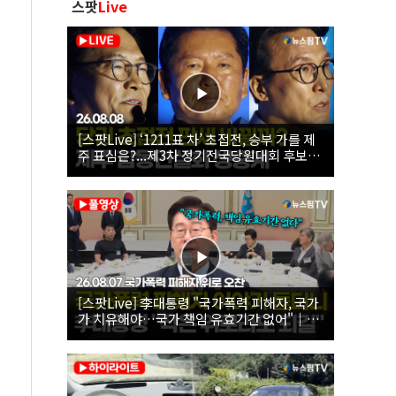
스팟
Live
[스팟Live] ‘1211표 차’ 초접전, 승부 가를 제
주 표심은?...제3차 정기전국당원대회 후보자
제주 합동연설회 생중계 | 26.08.08
[스팟Live] 李대통령 "국가폭력 피해자, 국가
가 치유해야…국가 책임 유효기간 없어"｜
26.08.07 국가폭력 피해자 위로 오찬