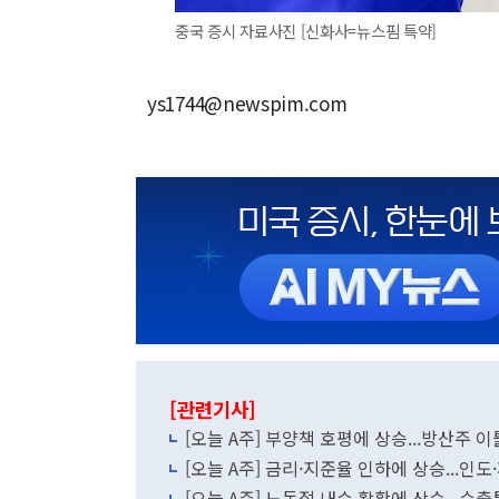
중국 증시 자료사진 [신화사=뉴스핌 특약]
ys1744@newspim.com
[관련기사]
[오늘 A주] 부양책 호평에 상승...방산주 
[오늘 A주] 금리·지준율 인하에 상승...
[오늘 A주] 노동절 내수 활황에 상승...수