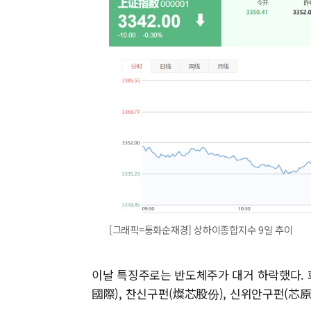
[그래픽=퉁화순재경] 상하이종합지수 9일 추이
이날 특징주로는 반도체주가 대거 하락했다. 화
國際), 찬신구펀(燦芯股份), 신위안구펀(芯原