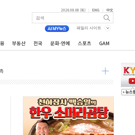
2026.08.08 (토)
ENG
中文
|
|
패밀리 사이트
금융
부동산
전국
문화·연예
스포츠
GAM
 구조
관측
 발효
8도 넘으면 중단
해소될 듯
것"