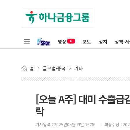
영상
포토
정치
정책·서
홈
글로벌·중국
기타
[오늘 A주] 대미 수출급감
락
기사입력 :
2025년05월09일 16:36
최종수정 :
20