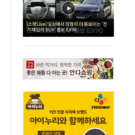
[스팟Live] 일상에서 장점이 더 돋보이는 '전
기 패밀리 SUV' 볼보 EX90