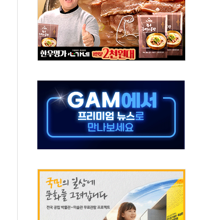
객 400명 맞이…"마음 잇는 시간 되길"
 지급 확정되나…재상고 앞두고 막판 셈법
'행복상자' 전달
극기 거꾸로' 논란…이틀만에 철거
 예술·체육요원 최대 33% 감축
 역대 최대폭 감소한 9.4%↓…유통업계 양극화 심화
 특사'로 콜롬비아 대통령 취임식 참석
시간당 30mm 강한 비...호우 피해 없어
방…野 "청년 우롱 기괴" vs 與 "송구한 해프닝"