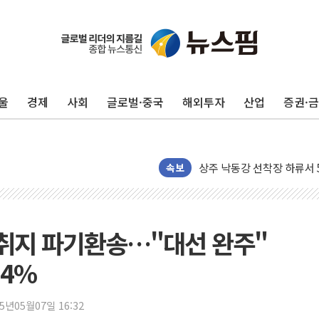
울
경제
사회
글로벌·중국
해외투자
산업
증권·
평택 진위면 공장서 질식사
포항 블루밸리 국가산단에 '
상주 낙동강 선착장 하류서 50
[종합] 김민석, 정청래에 누적 1
속보
민주당 경북도당위원장에 오중
인천서 말다툼 중 어머니 살
김민석, 강원·대구·경북 경선서
 취지 파기환송…"대선 완주"
[속보] 민주, 강원·대구·경북 
.4%
[속보] 민주, 경북 경선 결과 
[속보] 민주, 대구 경선 결과 
25년05월07일 16:32
[속보] 민주, 강원 경선 결과 