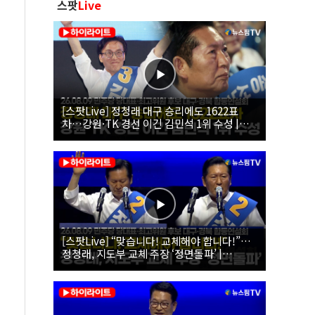
스팟
Live
[스팟Live] 정청래 대구 승리에도 1622표
차…강원·TK 경선 이긴 김민석 1위 수성 |
26.08.09 더불어민주당 당대표·최고위원 후
보 대구·경북 합동연설회
[스팟Live] “맞습니다! 교체해야 합니다!”…
정청래, 지도부 교체 주장 ‘정면돌파’ |
26.08.09 더불어민주당 당대표·최고위원 후
보 대구·경북 합동연설회