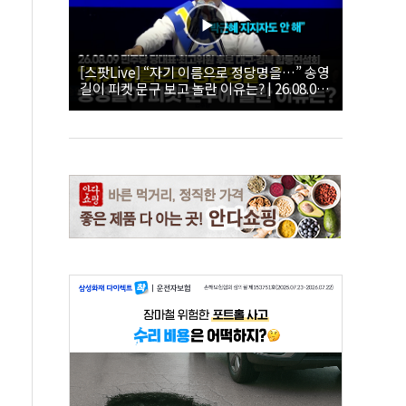
[스팟Live] “자기 이름으로 정당명을…” 송영
길이 피켓 문구 보고 놀란 이유는? | 26.08.09
더불어민주당 당대표·최고위원 후보 대구·경
북 합동연설회