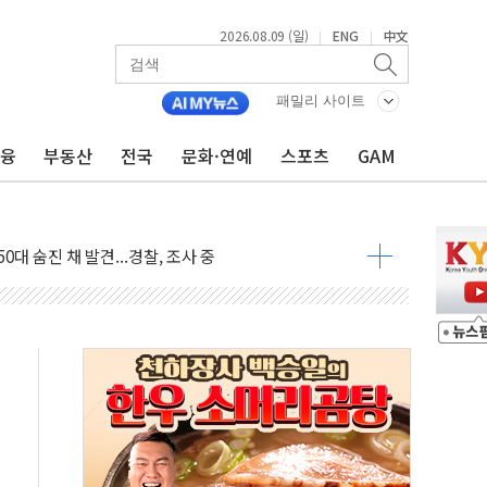
2026.08.09 (일)
ENG
中文
|
|
패밀리 사이트
금융
부동산
전국
문화·연예
스포츠
GAM
고 발생…작업자 1명 숨져
철강 AI융합실증센터' 들어선다
대 숨진 채 발견...경찰, 조사 중
.48%p 차 선두 유지...金 46.01% vs 鄭 44.53%
기 당선...합산득표율 68.63%
해 10대 구속…범행 후 반려견도 죽여
 정청래에 승리…金 48.54% vs 鄭 44.40%
경선 결과...김민석 48.54% 정청래 44.40%
발표...김민석 47.37% 정청래 45.71% 송영길 6.92%
발표...정청래 47.82% 김민석 46.35% 송영길 5.83%
발표...김민석 50.30% 정청래 41.94% 송영길 7.76%