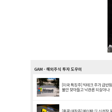
GAM
- 해외주식 투자 도우미
[미국 특징주] 빅테크 주가 급반등..
불안 잦아들고 낙관론 되살아나
[홍콩 대장주] 메이퇀 ③ 신성장