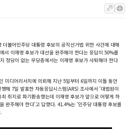
가
정재헌 CEO, SKT 장기고
가
최태원, 노소영에 9440억
하나금융, 명동 소상공인에 
인천시 광복절 현수막 '태
병무청, 보충역 전면 손질…
재명 더불어민주당 대통령 후보의 공직선거법 위한 사건에 대해
홈플러스發 대형마트 판매,
사에서 이재명 후보가 대선을 완주해야 한다는 응답이 50%를
윤준병·이해민 의원, '정부
지지 정당이 없는 무당층에서는 이재명 후보가 사퇴해야 한다
'호우·산사태 주의보' 울진 
여야, 황희 '버스 하우스' 공
 미디어리서치에 의뢰해 지난 5일부터 6일까지 이틀 동안
 진행해 7일 발표한 자동응답시스템(ARS) 조사에서 '대법원이
유죄 취지로 파기환송했는데 이재명 후보가 앞으로 어떻게 하
선을 완주해야 한다'고 답했다. 41.4%는 '민주당 대통령 후보를
.