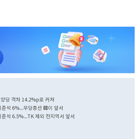
…양당 격차 14.2%p로 커져
·이준석 6%...무당층선 韓이 앞서
·이준석 6.5%...TK 제외 전지역서 앞서