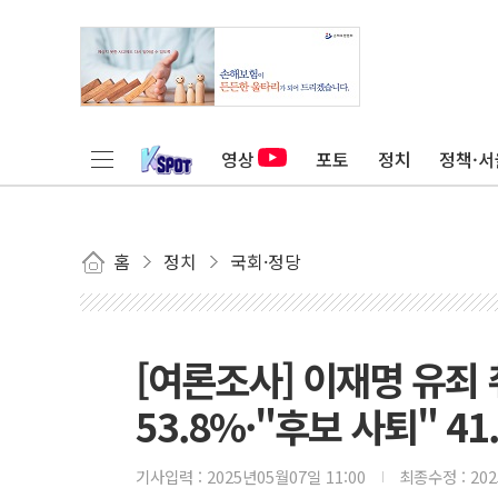
영상
포토
정치
정책·서
홈
정치
국회·정당
[여론조사] 이재명 유죄
53.8%·"후보 사퇴" 41
기사입력 :
2025년05월07일 11:00
최종수정 :
20