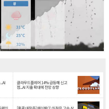
Mute
.AI
클라우드플레어 14% 급등해 신고
점...AI 지출 확대에 전망 상향
 동력의
[홍콩 대장주] 메이퇀② 실적은 고속 상