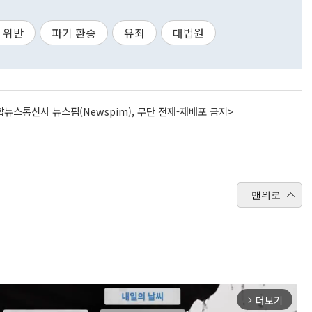
 위반
파기 환송
유죄
대법원
뉴스통신사 뉴스핌(Newspim), 무단 전재-재배포 금지>
맨위로
더보기
arrow_forward_ios