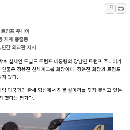
가
NH농협생명, 농작업 중 온
가
아바코, 2분기 매출 120억원
랩지노믹스 "디엑솜과 美 암
은 트럼프 주니어
보로노이, 폐암 치료제 'VRN
등 재계 총출동
푸본현대생명, 육군 3군단과
.민간 외교관 자처
교보생명, '교보K-맞춤건강
벼랑 끝 선 '동전주' 무더기
의 막후 실세인 도널드 트럼프 대통령의 장남인 트럼프 주니어가
끈 인물은 정용진 신세계그룹 회장이다. 정용진 회장과 트럼프
1순위보다 낮은 특별공급 
려져 있다.
컴투스 '제우스: 오만의 신'
럼 미국과의 관세 협상에서 해결 실마리를 찾지 못하고 있는
히 했다는 평가다.