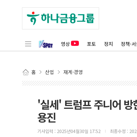
영상
포토
정치
정책·서
홈
산업
재계·경영
'실세' 트럼프 주니어 방한
용진
기사입력 :
2025년04월30일 17:52
최종수정 :
20