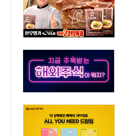
열질환 보장…폭염기 신속 보상 강화
 진단 분야 독점 라이선스 계약"
11' 캐나다 IND 신청
 군 장병 금융교육·전역 지원 협약
보험' 6개월 배타적사용권 획득
 상폐 위기…관리종목 우려 지정예고 총 63개
경쟁률… 실수요자 관심
 26일 출시, 유저의 캐릭터가 AI로 플레이한다