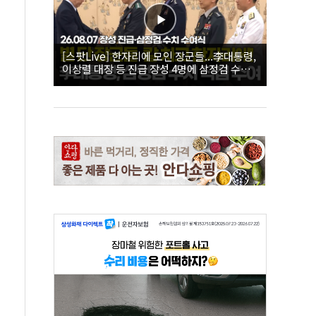
[스팟Live] 한자리에 모인 장군들...李대통령,
이상렬 대장 등 진급 장성 4명에 삼정검 수치
직접 수여｜26.08.07 장성 진급·삼정검 수치
수여식