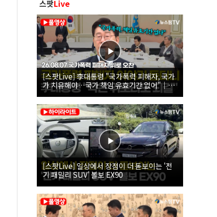
스팟
Live
[스팟Live] 李대통령 "국가폭력 피해자, 국가
가 치유해야…국가 책임 유효기간 없어"｜
26.08.07 국가폭력 피해자 위로 오찬
[스팟Live] 일상에서 장점이 더 돋보이는 '전
기 패밀리 SUV' 볼보 EX90