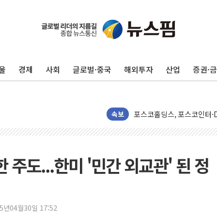
울
경제
사회
글로벌·중국
해외투자
산업
증권·
42.5도 역대급 폭염…동물
경찰, 9월부터 '가족 사건'
포스코홀딩스, 포스코인터·D
태국 학교서 중학생 총기 난사
속보
40.2도 찍은 서울 등 폭염
"文정부 악몽 재현 안돼"..
신세계사이먼 '대구 프리미엄 
 주도...한미 '민간 외교관' 된 정
李대통령, 호우 피해 경북 
'변기 수리' 집주인에게 흉기
워트, 상반기 영업이익 30
25년04월30일 17:52
프롬바이오, 10일 거래 재