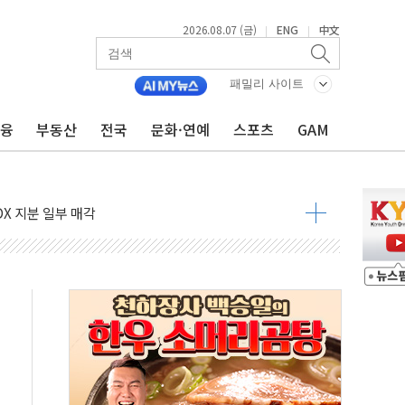
2026.08.07 (금)
ENG
中文
|
|
패밀리 사이트
금융
부동산
전국
문화·연예
스포츠
GAM
들도 특별식으로 여름나기 [뉴스핌 줌인]
 못 맡는다…상피제 실시
X 지분 일부 매각
...최소 7명 사망
중대경보 해제…누적 온열질환자 2872명
.李 부동산 세제안에 與 내부서 '총선·대선 직격탄' 우려
아울렛' 건립 '본궤도'
안동·의성 특별재난지역 선포
 휘두른 30대 세입자…경찰, 현행범 체포
억원
개…"재무구조 개편"