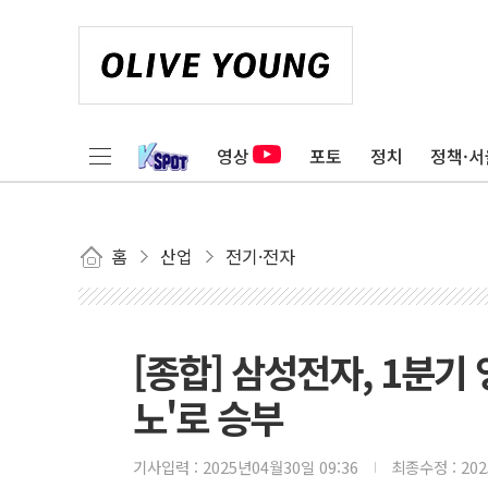
영상
포토
정치
정책·서
홈
산업
전기·전자
[종합] 삼성전자, 1분기 
노'로 승부
기사입력 :
2025년04월30일 09:36
최종수정 :
20