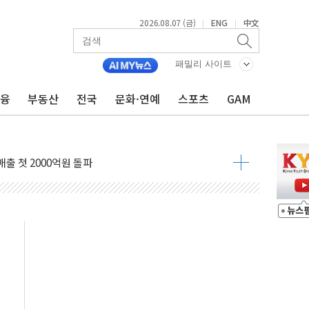
2026.08.07 (금)
ENG
中文
|
|
패밀리 사이트
 4중 추돌…1명 심정지·5명 부상
금융
부동산
전국
문화·연예
스포츠
GAM
진화 중...진화헬기 3대 투입
전 사단장 항소심도 징역 3년
출 첫 2000억원 돌파
4000억 금융 지원
제휴 여행적금 완판
 영업 재개...장바구니에 홈플러스 담아달라" 호소
FO, 금융지주 포용금융 조직개편 신호탄
감사 무마' 유병호 구속 기소
 하락…내린 종목이 두 배 넘어
위…김성환 기후부 장관 "예측범위 벗어나도 즉시대응"
예측"…건설연, AI 위험기상 기술 개발