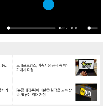
Play
00:00
00:00
Play
Mute
등...
드래프트킹스, 예측시장 공세 속 이익
기대치 미달
 동력의
[홍콩 대장주] 메이퇀② 실적은 고속 상
승, 밸류는 역대 저점