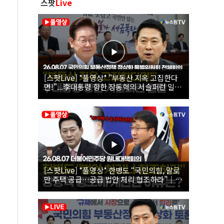
스팟
Live
[스팟Live] *풀영상* "부동산 지옥 고집한다
면!"...李대통령 향한 장동혁의 서슬퍼런 일갈
| 26.08.07 국민의힘 부동산정책 정상화 특별
위원회 전체회의
[스팟Live] *풀영상* 한병도 “국민의힘, 말로
만 주택 공급…공급 법안 처리 협조하라”｜
26.08.07 더불어민주당 원내대책회의