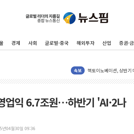
전남광주 화정역 인근 도로
울
경제
사회
글로벌·중국
해외투자
산업
증권·
청도 문수리 야산서 산불 
'해병 순직 책임' 임성근 
헥토이노베이션, 상반기 매
우리은행, 고창해상풍력에 
속보
NH농협은행, 모두투어 
민병덕 "오늘 67개 점포
하나금융이 쏘아 올린 CI
영업익 6.7조원…하반기 'AI·2나
종합특검, '尹 관저 이전 
코스피·코스닥 오전 동반
'입추'인데 연일 찜통더
25년04월30일 09:36
"최대 2시간 앞서 침수 