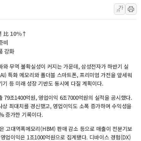
가
유니슨 "국내생산세액공제
가
창호 교체하다 난간 무너
장동혁 "규제와 대출 풀
년 比 10%↑
[속보] 종합특검, '尹 관
 준비
AI에 승부 건 네이버…내
품 강화
日, 4~6월 105조원 환시 
오렌지플래닛 창업재단, 
둔화와 무역 불확실성이 커지는 가운데, 삼성전자가 하반기 실
AI) 특화 메모리와 폴더블 스마트폰, 프리미엄 가전을 앞세워
경찰, '300억대 사기 혐
기기 등 미래 성장 기반도 동시에 다질 계획이다.
출 79조1400억원, 영업이익 6조7000억원의 실적을 공시했다.
 사상 최대치를 경신했고, 영업이익도 소폭 증가하며 수익성을
2% 증가한 기록이다.
은 고대역폭메모리(HBM) 판매 감소 등으로 매출이 전분기보
, 영업이익은 1조1000억원으로 집계됐다. 디바이스 경험(DX)