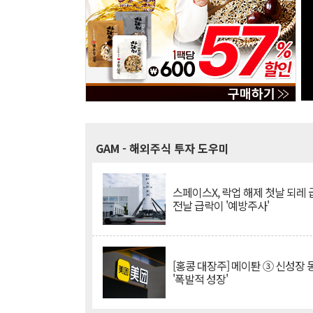
GAM
- 해외주식 투자 도우미
스페이스X, 락업 해제 첫날 되레 급
전날 급락이 '예방주사'
[홍콩 대장주] 메이퇀 ③ 신성장
'폭발적 성장'