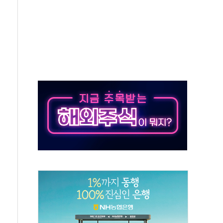
·인증제도 개선 수혜 기대"
져…대전서 50대 일용직 추락 사망
고 재개발·재건축 촉진하는 것이 부동산 정상화"
저 이전 감사 무마' 유병호 감사위원 구속 기소
년 AI 팩토리 매출 본격화
개입...4월 말 '56조원' 사상 최대
스타트업 지원 프로그램 성료
의' 차가원 대표 구속 송치