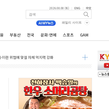
2026.08.08 (토)
ENG
中文
|
|
패밀리 사이트
금융
부동산
전국
문화·연예
스포츠
GAM
낮아지며 상승… STOXX 600 지수는 나흘 연속 최고치
세
엘·이란 위협에 맞설 자체 억지력 강화
동
톱'… 美 해상봉쇄 영향
각
체주 '활짝'
스닥 선물 1%대 상승
상 기대 후퇴