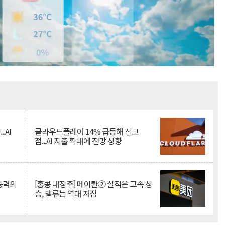
Mute
.AI
클라우드플레어 14% 급등해 신고
점...AI 지출 확대에 전망 상향
 동력의
[홍콩 대장주] 메이퇀② 실적은 고속 상
승, 밸류는 역대 저점