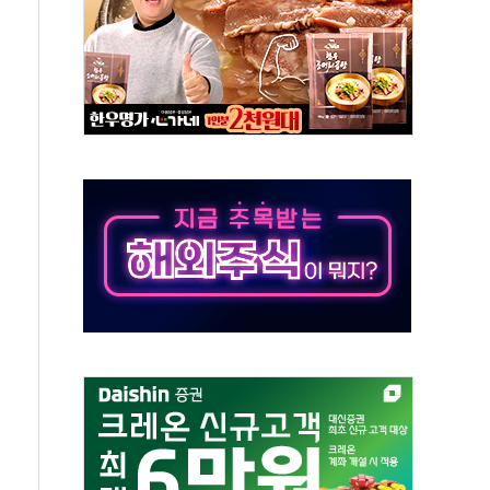
·태양광주↑ VS 트레이드데스크·웬디스↓
 끝까지 찾겠다"
중 완화 전환점"
적 공급 확대·속도전 총력"
 급등
않아"