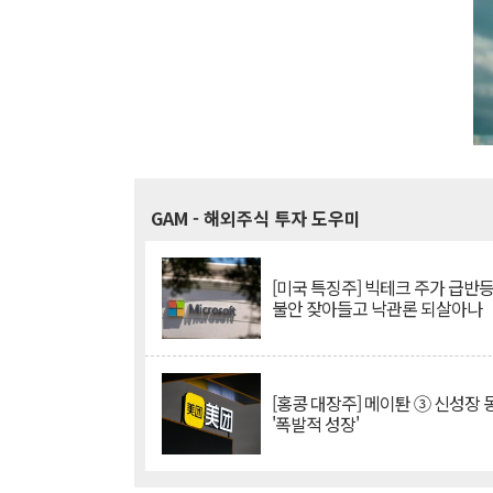
GAM
- 해외주식 투자 도우미
[미국 특징주] 빅테크 주가 급반등..
불안 잦아들고 낙관론 되살아나
[홍콩 대장주] 메이퇀 ③ 신성장
'폭발적 성장'