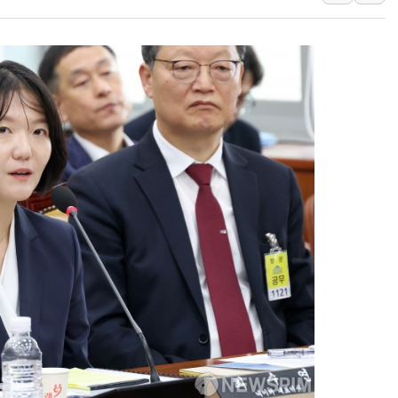
[사진] 이슬람 수니파 3개국, 공동방위협정 체결
뉴욕증시 개장 전 특징주...아틀라시안·클라우드플레어
보훈부, 미 DPAA와 MOU… "6·25 미군 실종자 7359명
트럼프 "금리 내려야"…파월 때와 달리 워시엔 톤 낮춰
특정 정치인 측근 포항시 정책특보 내정설...포항시 '시끌'
李 "해남 태양광, 대한민국 다음 100년 밑거름…수도권 집
李 대통령, '6시간 마라톤 부동산 2차 회의' 주재… "전폭
트럼프, 中 겨냥 폴리실리콘 관세 15% 부과…美 태양광주
[사진] 빈살만과 에르도안의 만남
이란와이어 "이란 최고지도자 위독…곧 사망해도 놀랍지 