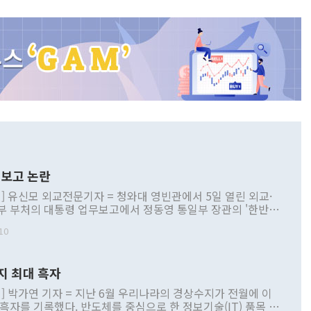
보고 논란
] 유신모 외교전문기자 = 청와대 영빈관에서 5일 열린 외교·
부 부처의 대통령 업무보고에서 정동영 통일부 장관의 '한반도
 구상'과 업무보고 발언이 논란을 빚고 있다. 이날 정 장관의
10
정부 내 조율을 거치지 않은 사안을 정책으로 추진하겠다고 공
는가 하면 사실 관계에 맞지 않은 설명도 있었다. 이재명 대통
로 신중을 기해 달라고 경고했고, 조현 외교부 장관은 '이상
지 최대 흑자
 근거한 비현실적 구상'이라는 비판을 내놨다. 그동안 정 장
책 관련 발언이 물의를 빚은 적은 여러 번 있지만 대통령과 유
] 박가연 기자 = 지난 6월 우리나라의 경상수지가 전월에 이
이 공개적으로 부정적 입장을 표명한 것은 이례적이다. 정 장
 흑자를 기록했다. 반도체를 중심으로 한 정보기술(IT) 품목 수