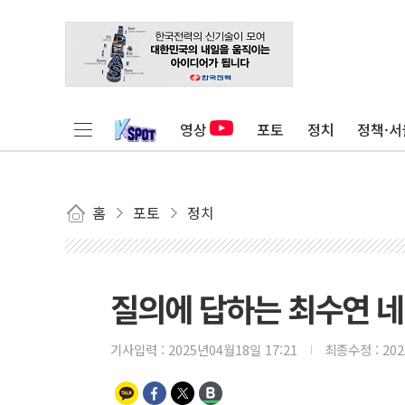
영상
포토
정치
정책·서
홈
포토
정치
질의에 답하는 최수연 
기사입력 :
2025년04월18일 17:21
최종수정 :
20