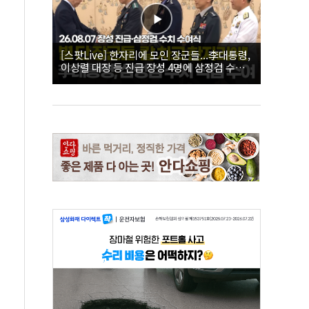
[스팟Live] 한자리에 모인 장군들...李대통령,
이상렬 대장 등 진급 장성 4명에 삼정검 수치
직접 수여｜26.08.07 장성 진급·삼정검 수치
수여식