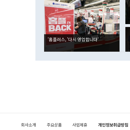
였던 올해 3
며 "정부 차
인의 해외투자
은 "그것은 
각각 증가했다
잘랐다. 정 
국인의 국내 
않았다는 점에
감소하며 전월
사합의 복원,
경신했다. 외
권이라는 지적
분기 말 만기
뒤 "여기 업
다. 내국인의
'홈플러스, '다시 영업합니다'
부의 한 소식
다. eoyn2@
를 거쳐 결정
련 부처 장관
하고 대통령의
한 문제"라고 지적했다. 이재명 대통령이
외교 국방 등
2026.08.05 ◆시대착오적 접근, 대북 인식 오류 더욱 문제인 것은 정 장관
의 이같은 주
실과 다른 인
격히 변화하고
못하고 있다는
되뇌는 것은 
법을 호도하고
이나 미국은 
금까지의 북핵
회사소개
주요상품
사업제휴
개인정보취급방침
공하는 방식으