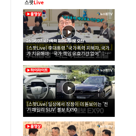
스팟
Live
[스팟Live] 李대통령 "국가폭력 피해자, 국가
가 치유해야…국가 책임 유효기간 없어"｜
26.08.07 국가폭력 피해자 위로 오찬
[스팟Live] 일상에서 장점이 더 돋보이는 '전
기 패밀리 SUV' 볼보 EX90