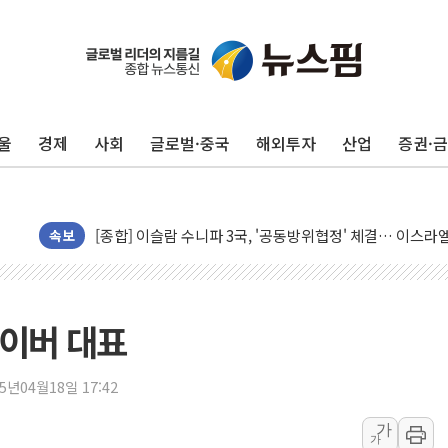
울
경제
사회
글로벌·중국
해외투자
산업
증권·
유럽증시, 美 고용 예상 밖 부진에 연준 금리 인상 가능성 
미 연준 매파 기세 꺾이나…고용 감소에 9월 동결 전망 우
[종합] 이슬람 수니파 3국, '공동방위협정' 체결… 이스라
속보
트럼프, 백신·자폐증 행정명령 검토…"이르면 다음 주"
美 항소법원, 백악관 무도회장 공사 중단 명령…트럼프 제
이란 핵심 원유 수출항 '하르그섬', 최근 1주일 이상 '올스
네이버 대표
美 고용 쇼크에 엔화 장중 급등…시장은 "또 개입했나" 촉
[AI MY 뉴스] 뉴욕 반도체주 프리뷰...美 고용 쇼크에 반도
25년04월18일 17:42
뉴욕증시 프리뷰, 美 고용 쇼크에 금리 인상 우려 후퇴…나
가
[종합] 美 7월 고용 2만3000명 감소 '쇼크'…9월 금리 인
가