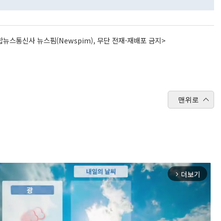
뉴스통신사 뉴스핌(Newspim), 무단 전재-재배포 금지>
맨위로
더보기
arrow_forward_ios