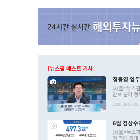
[뉴스핌 베스트 기사]
정동영 업무
[서울=뉴스핌
안보 분야 정
평화공존 발전
2026-08-06 06:
발언 중에는 
언한 것이 있
령은 공개적으
6월 경상수
주의적 희망에
관의 대북 정
[서울=뉴스핌
관 부처 장관
어 역대 최대