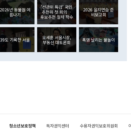
월(369억9000만달러)을 넘어선 것이다. 직접투자에서는 내국
원에서 (참석을) 검토하고 있다"고 발언한 데 대해서도 조 장관
가 80억1000만달러, 외국인의 국내투자가 46억3000만달러
'선관위 특검' 국민
외교부의 몫"이라며 "아직 거기까지 진도가 나가지 않았다"고
2026년 동물원 여
2026 을지연습 준
. 증권투자에서는 외국인의 국내 주식 매도세가 이어졌다. 외
추천위 첫 회의…
름나기
비보고회
장관이 이날 소개한 대북 구상과 설명은 정부 내 조율을 거치지
주식 투자는 차익실현 매도 등의 영향으로 316억1000만달러
후보추천 절차 착수
서 문제가 있다. 특히 주적 표현 대체와 국호 사용, 9·19 군
(-310억5000만달러)에 이어 역대 최대 순매도 기록을 다시
 4자회담 추진 등은 통일부 장관이 결정할 사안이 아니어서 월
국인의 국내 채권투자는 세계국채지수(WGBI) 자금 유입에도
이 나오고 있다. 이 대통령은 정 장관의 업무보고를 듣고 난
도래 영향으로 증가 폭이 줄어든 52억9000만달러를 기록했
무보고에 발표했다고 승인난 건 아니다"라고 재차 확인했다. 정
오세훈 서울시장,
 해외 증권투자는 주식을 중심으로 35억6000만달러 증가했
39도 기록한 서울
폭염 날리는 물놀이
부동산 대토론회
통은 "정 장관의 발언 내용은 대부분 국가안전보장회의(NSC)
newspim.com
된 사안이 아닌 정 장관의 개인적 생각에 가깝다"며 "안보 관
이 정부의 공식 정책이 아닌 사안을 추진하겠다고 업무보고를
 면전에서 '국군통수권자가 나서야 한다'고 주장한 것은 심각
 5일 청와대 영빈관에서 열린 통일
 외교 안보 부처 업무보고에서 발언하고 있다. [사진=청와대]
장이 현 시점에서 이미 참고가 될 수 없는 과거의 경험 또는 사
식에 기반하고 있다는 것이다. 정 장관이 주장하는 구상은 급
 있는 북한의 전략과 한반도 및 국제 정세를 전혀 반영하지
 비판이 제기되고 있다. 정 장관이 "흘러간 선(先)비핵화만
현실을 바꾸지 못한다"고 언급한 것은 지금까지의 대북 접근
 있다. 북핵 위기 발발 이후 지금까지 모든 핵 협상에서 한국
북한에 선비핵화를 공식적으로 요구한 적이 없기 때문이다. 지
 협상은 북한의 비핵화 조치에 한·미가 상응하는 대가를 제
로 이뤄졌다. 1994년 북·미 제네바 기본합의는 핵시설 동결
청소년보호정책
독자권익센터
수용자권익보호위원회