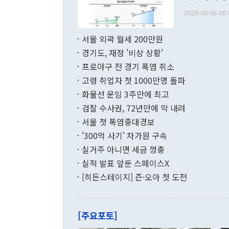
관의 무리한 
출 호조로 월
다. [정동영 통일부 장관이 지난달 23일 오후 서울 종로구 정부서울청사에
2026-08-06 08:
료=한국은행] 한국은행이 6일 발표한 '2026년 6월 국제수지(잠정)'에
서 취임 1주년 
면 지난 6월
부 장관 권한
1000만달러
서울 외곽 월세 200만원
발전 구상'을
이에 따라 올
적 갈등 해결
경기도, 재정 '비상 상황'
했다. 경상수
결과 혐오의 
9000만달러
프로야구 전 경기 폭염 취소
년간의 CVI
지 기준 상품
고령 취업자 첫 1000만명 돌파
무너졌다고도 
며 월간 기준
현실을 바꾸는
달러로 38.
화물선 운임 3주만에 최고
를 평화 체제
196.9% 급
검찰 수사권, 72년만에 막 내려
함께 4자 대
수출은 160
지만 이 대통
서울 첫 폭염중대경보
(18.6%) 
화공존 정책이
했다. 통관 기
'300억 사기' 차가원 구속
다"고 지적했
(16.4%)
투리가 잡혀 
실거주 아니면 세금 껑충
월(-10억9
쁜 상황이 초
증가와 유류할
실적 발표 앞둔 스페이스X
9·19 군사
기록했지만 
[히든스테이지] 즌·오아 첫 도전
"우리의 선의
로 전환됐다.
으로 약간의 의문
를 기록해 전
관은 업무보고
는 배당수입
주의에 근거한
줄면서 25억
[주요포토]
라며 "여러분
억1000만달
이 9월 러시