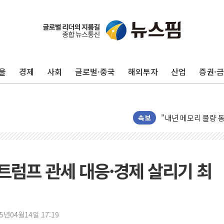
울
경제
사회
글로벌·중국
해외투자
산업
증권·
AI 메모리 향한 뜨거
건설 불황 속 내실 
"내년 메모리 물량 
현대지에프홀딩스, 자
속보
관광객 3000만명 
[뉴스핌 이 시각 PI
美 정보 당국 "푸틴,
."트럼프 관세 대응·경제 살리기 최
인도, 바이오가스 생산
서울시, 정비사업으로 
신인류콘텐츠, 핀란드 
25년04월14일 17:19
"일부 존치" vs "