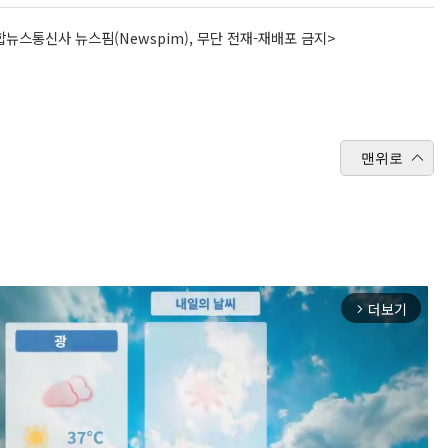
뉴스통신사 뉴스핌(Newspim), 무단 전재-재배포 금지>
맨위로
더보기
arrow_forward_ios