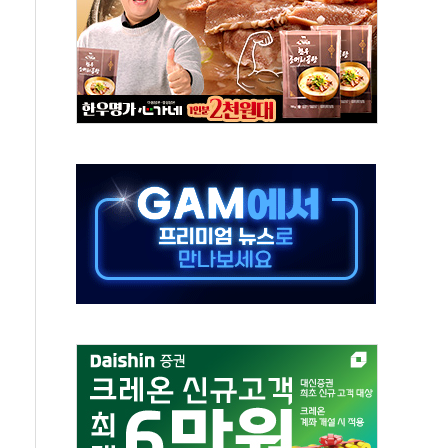
후변화가 바꾼 대한민국 여름
부산 돌려차기 발언' 논란 서범수·진종오 징계절차 개시
 하마
2분 만에 주불 진화...인명피해 없어
모 압류재산 1506건 공매
 잡은 볼보 EX90…'올 터치'는 호불호
야산 산불 1시간36분만에 주불진화....인명피해 없어