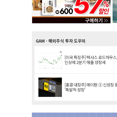
GAM
- 해외주식 투자 도우미
[미국 특징주] 텍사스 로드하우스
인상에 2분기 매출 성장세
[홍콩 대장주] 메이퇀 ③ 신성장
'폭발적 성장'