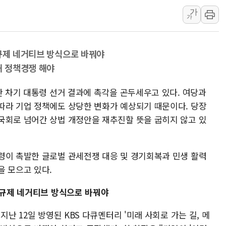
가
[AI 카드뉴스] 기
가
국민의힘 윤리위, '
수박으로 여름 나는
 규제 네거티브 방식으로 바꿔야
전남광주 구례 산불 3
해 정책경쟁 해야
캠코, 5918억원 규
[시승기] 공간·승차감
한 차기 대통령 선거 결과에 촉각을 곤두세우고 있다. 여당과
가오픈한 홈플러스
따라 기업 정책에도 상당한 변화가 예상되기 때문이다. 당장
국회로 넘어간 상법 개정안을 재추진할 뜻을 굽히지 않고 있
돌아온 홈플러스
[종합] 청도 흥선리 
령이 촉발한 글로벌 관세전쟁 대응 및 경기회복과 민생 활력
을 모으고 있다.
 규제 네거티브 방식으로 바꿔야
지난 12일 방영된 KBS 다큐멘터리 '미래 사회로 가는 길, 메