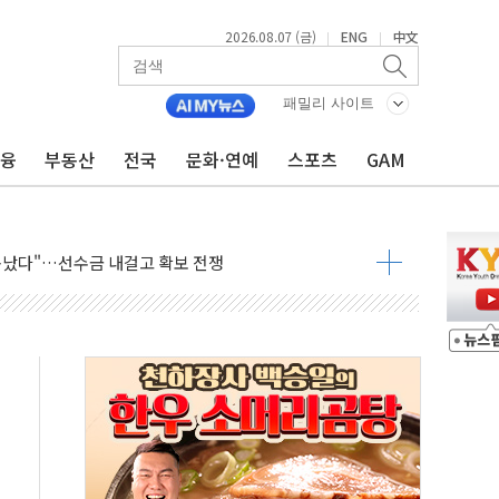
2026.08.07 (금)
ENG
中文
|
|
패밀리 사이트
금융
부동산
전국
문화·연예
스포츠
GAM
운 관심…SK하이닉스, FMS서 '풀스택' 기술력 과시
다진 한샘…B2B 확장으로 성장동력 확보
동났다"…선수금 내걸고 확보 전쟁
사주 1000억 연내 소각…2분기 영업익 853억
목표인데…외국인 숙박 부가세 환급 앞당겨 종료
CK] 축구협회 성접대 기간, 대표팀 무패 外
 몇 년 내 NATO 결속력 시험하려 한정적 침공 가능성"
에 3.5조원 투입키로...'에너지 자립' 일환
주택 36% 늘었다...공급부족 전 시장 규제 탓 커
AI 기업 Audission Oy와 운영 파트너십 체결
전면 개발"…서리풀2구역 갈등, 협의 테이블에