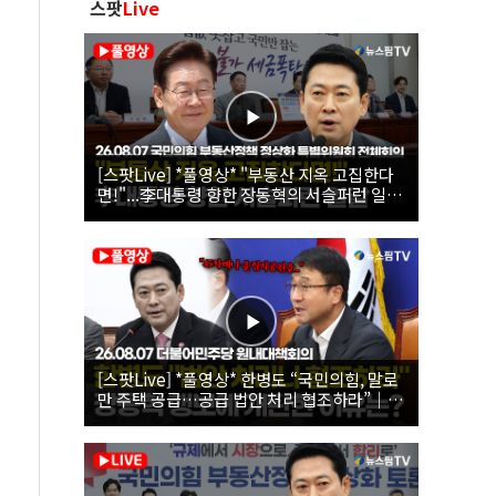
스팟
Live
[스팟Live] *풀영상* "부동산 지옥 고집한다
면!"...李대통령 향한 장동혁의 서슬퍼런 일갈
| 26.08.07 국민의힘 부동산정책 정상화 특별
위원회 전체회의
[스팟Live] *풀영상* 한병도 “국민의힘, 말로
만 주택 공급…공급 법안 처리 협조하라”｜
26.08.07 더불어민주당 원내대책회의