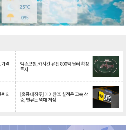
Mute
, 가격
엑손모빌, 카샤간 유전 800억 달러 확장
투자
 동력의
[홍콩 대장주] 메이퇀② 실적은 고속 상
승, 밸류는 역대 저점