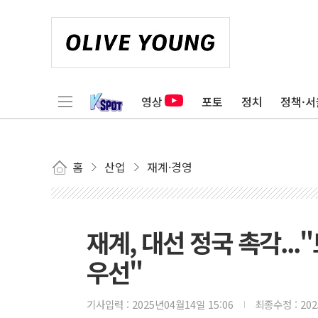
영상
포토
정치
정책·서
홈
산업
재계·경영
재계, 대선 정국 촉각..
우선"
기사입력 :
2025년04월14일 15:06
최종수정 :
20