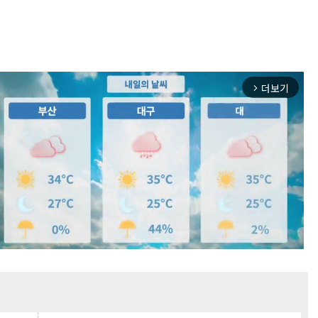
더보기
arrow_forward_ios
Mute