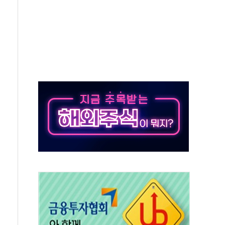
질 중 실종 60대 나흘만에 숨진 채 발견
 흉기 살해 10대 아들 체포
 '뻔뻔' 받아친 정청래…제주 연설서 신경전 고조
재검토 지시…與 "적극 환영"·野 "졸속 국정"
주의보…10일까지 최대 3.5m 높은 물결
사망 23명…정부, 비상대응기구 가동
, 수도 베이징도 부동산 규제 철폐
위 상승으로 피서객 7명 고립…전원 구조
별똥별 멍' 운영…페르세우스 유성우 관측
시간당 50mm 이상 폭우…호우경보 발효
0대 숨져…온열질환 여부 조사
능시험 오전 집중 편성…체감온도 38도 넘으면 중단