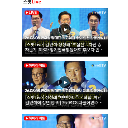
스팟
Live
[스팟Live] 김민석·정청래 ‘초접전’ 2차전 승
자는?...제3차 정기전국당원대회 후보자 인천
합동연설회 생중계 | 26.08.08
[스팟Live] 정청래 “뻔뻔하다”…‘화합’ 꺼낸
김민석에 정면 반격 | 26.08.08 더불어민주당
당대표·최고위원 후보 제주 합동연설회