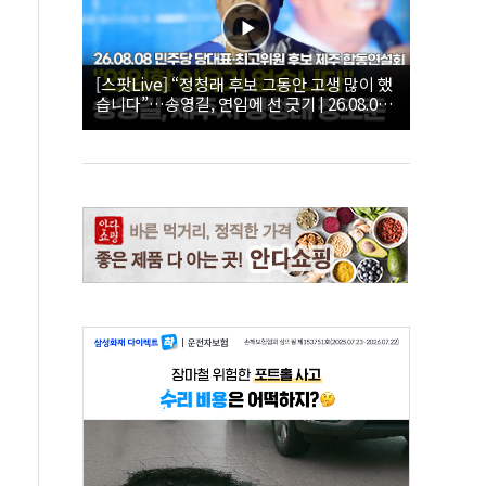
[스팟Live] “정청래 후보 그동안 고생 많이 했
습니다”…송영길, 연임에 선 긋기 | 26.08.08
더불어민주당 당대표·최고위원 후보 제주 합
동연설회