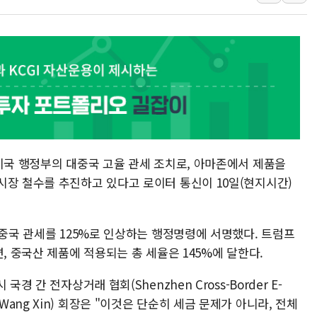
인천 선재도 갯벌서 해루
인천서 말다툼 중 어머니
'화합' 꺼낸 김민석에
李대통령, ISA 개편 
동해중부 전 해상 풍랑
연일 폭염에 온열질환 
中 전방위 아파트 부양
미국 행정부의 대중국 고율 관세 조치로, 아마존에서 제품을
인제 용대리 계곡서 수
시장 철수를 추진하고 있다고 로이터 통신이 10일(현지시간)
동해시, 11~14일 '
강원 중·남부 동해안 
청양 밭에서 일하던 9
대중국 관세를 125%로 인상하는 행정명령에 서명했다. 트럼프
, 중국산 제품에 적용되는 총 세율은 145%에 달한다.
폭염에 車 운전면허 기
경 간 전자상거래 협회(Shenzhen Cross-Border E-
 왕신(Wang Xin) 회장은 "이것은 단순히 세금 문제가 아니라, 전체