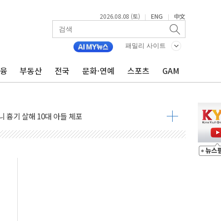
2026.08.08 (토)
ENG
中文
|
|
패밀리 사이트
금융
부동산
전국
문화·연예
스포츠
GAM
(8.10~8.14)
만지작…공습 한계·탄약 부족 현실화
 최대 50㎜ 폭우…강원 동해안 강한 비 어어져
…60대 환경미화원 수거차에 치여 사망
흉기 난동…60대 남성 2명 숨져
손해 보는 일 없게"…'결혼 페널티' 22개 과제 손본다
서 모터보트 전복…1명 사망·1명 실종
자 기림의 날 참석..."국제적 시민 연대로 목소리 내야"