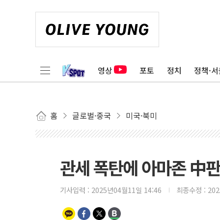
영상
포토
정치
정책·서
홈
글로벌·중국
미국·북미
관세 폭탄에 아마존 中판
기사입력 :
2025년04월11일 14:46
최종수정 :
20