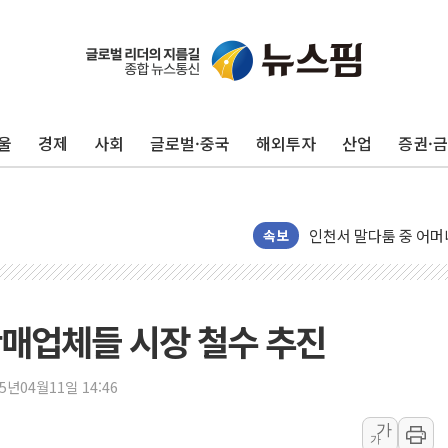
울
경제
사회
글로벌·중국
해외투자
산업
증권·
이번주 국내 주요 금융일정
속보
美, 이란전 출구전략 
강릉·동해·삼척 시간당
폐기물 수거하다 참변
매업체들 시장 철수 추진
서울 중랑구 주택가서 
李대통령 "결혼 때문에 
25년04월11일 14:46
여수 오동도 인근 해상
가
가
추미애, '위안부' 피해