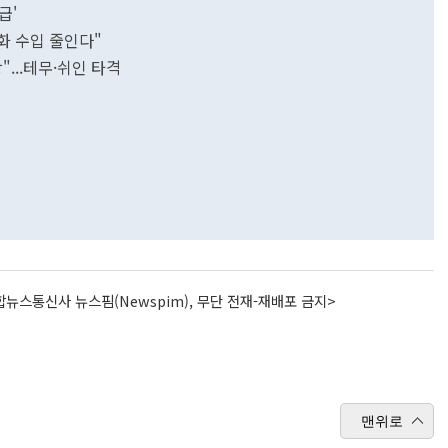
급'
화 수입 줄인다"
"...테무·쉬인 타격
뉴스통신사 뉴스핌(Newspim), 무단 전재-재배포 금지>
맨위로