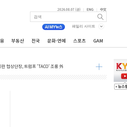
2026.08.07 (금)
ENG
中文
|
|
패밀리 사이트
금융
부동산
전국
문화·연예
스포츠
GAM
 시범운영…평균 3개월 만에 1심 결론
이란 협상단장, 트럼프 'TACO' 조롱 外
600개 매장 판매
자 장외거래 청산결제 인프라 구축 착수
 1000' 선정
폴드8' 전용 액세서리 출시
리츠 온라인 거래수수료 우대
SOL 팔란티어 커버드콜' ETF 주목
중대경보'…전국 49개 지역으로 확대
억원 돌파...취약계층 지원 확대