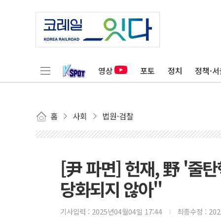
영상
포토
정치
정책·서
홈
사회
법원·검찰
[尹 파면] 헌재, 野 '
당화되지 않아"
기사입력 :
2025년04월04일 17:44
최종수정 :
20