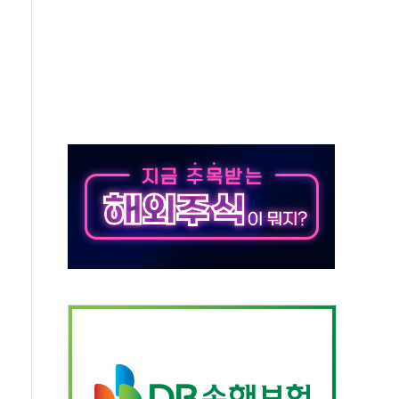
달러 건넨 韓기업 조사… "관세 무마용 뇌물 의혹"
품공사 등 20곳 '최우수'...인천환경공단 등 '부진'
 숨진 채 발견
보안기업, 중국제 공유기서 '백도어' 발견
않겠다"
회원 수 세계 1위…국내 회원 34% 증가
 혜택 강화...새벽 배송 도입 예정
으로 부동산과 건강까지 영역 확장 예정
장기공급 합의에 7%대 급등