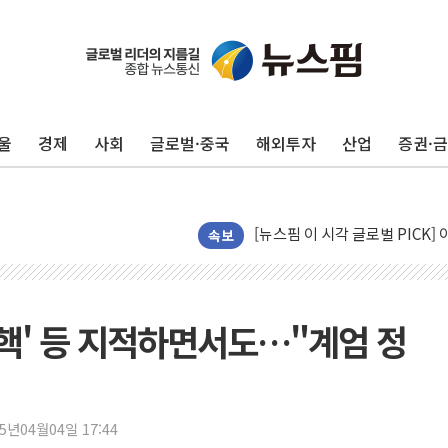
울
경제
사회
글로벌·중국
해외투자
산업
증권·
전세사기 등 '민생 전담재판부'
[뉴스핌 이 시각 글로벌 PICK] 
남성, 'NS AI LINK' 월마트 3
속보
예탁결제원, 비상장주식·조각투
올데이올가닉, 정부 '혁신 프리미어
엑스플러스, '갤럭시 Z 플립8·
줄탄핵' 등 지적하면서도…"계엄 정
삼성증권, 연금저축계좌 ETF·
신한자산운용, 팔란티어 급등에 '
강원·호남·대구경북 곳곳 '폭염
25년04월04일 17:44
서금원, 상반기 미소금융 1600