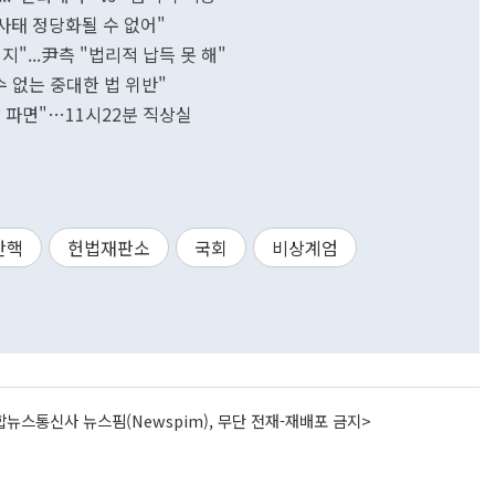
력사태 정당화될 수 없어"
"...尹측 "법리적 납득 못 해"
수 없는 중대한 법 위반"
 파면"…11시22분 직상실
탄핵
헌법재판소
국회
비상계엄
뉴스통신사 뉴스핌(Newspim), 무단 전재-재배포 금지>