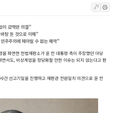
가
美 민주, 트럼프 측에 200만 
가
지방공기업 경영평가, 서울농수산식
예천 실종신고 80대 남성 논둑서
없이 감액만 의결"
"35초마다 중국과 통신"...美
 바탕 둔 것으로 이해"
한병도 "막말 정치를 좌시하지 
 민주주의에 헤아릴 수 없는 해악"
원내대책회의 참석하는 한병도
AIA그룹, 12년 연속 MDRT 
통령을 파면한 헌법재판소가 윤 전 대통령 측이 주장했던 야당
지적하면서도, 비상계엄을 정당화할 만한 이유는 되지 않는다고 판
[컨콜] 네이버, 멤버십 연계 배송
[컨콜] 네이버 AI탭, 올해 안
[특징주] 포스코퓨처엠, LFP 
판 사건 선고기일을 진행하고 재판관 전원일치 의견으로 윤 전