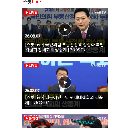
스팟
Live
[스팟Live] 국민의힘 부동산정책 정상화 특별
위원회 전체회의 생중계 | 26.08.07
[스팟Live] 더불어민주당 원내대책회의 생중
계｜26.08.07