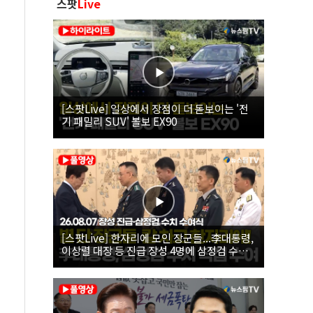
스팟
Live
[스팟Live] 일상에서 장점이 더 돋보이는 '전
기 패밀리 SUV' 볼보 EX90
[스팟Live] 한자리에 모인 장군들...李대통령,
이상렬 대장 등 진급 장성 4명에 삼정검 수치
직접 수여｜26.08.07 장성 진급·삼정검 수치
수여식