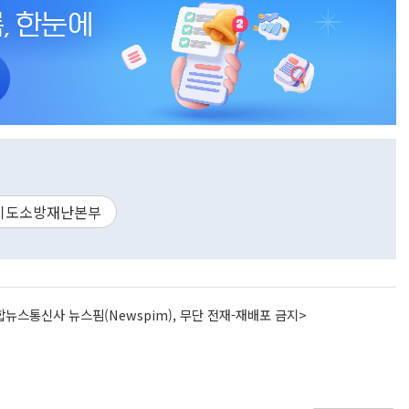
기도소방재난본부
뉴스통신사 뉴스핌(Newspim), 무단 전재-재배포 금지>