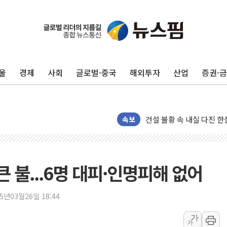
울
경제
사회
글로벌·중국
해외투자
산업
증권·
나경원 의원 "장기보유 1
속보
李대통령, 규제합리화위 
한병도 "국민의힘, 말로만
금투협, ChatGPT로 투
 불...6명 대피·인명피해 없어
박홍근 "국가재정시스템 
우리자산운용, MMF 순자
25년03월26일 18:44
李대통령, 장성 진급 신고
가
TBH글로벌, 상반기 매출 
가