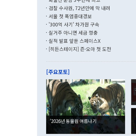
를 평화 체제
196.9% 급
검찰 수사권, 72년만에 막 내려
함께 4자 대
수출은 160
지만 이 대통
서울 첫 폭염중대경보
(18.6%) 
화공존 정책이
했다. 통관 기
'300억 사기' 차가원 구속
다"고 지적했
(16.4%)
투리가 잡혀 
실거주 아니면 세금 껑충
월(-10억9
쁜 상황이 초
증가와 유류할
실적 발표 앞둔 스페이스X
9·19 군사
기록했지만 
[히든스테이지] 즌·오아 첫 도전
"우리의 선의
로 전환됐다.
으로 약간의 의문
를 기록해 전
관은 업무보고
는 배당수입
주의에 근거한
줄면서 25억
[주요포토]
라며 "여러분
억1000만달
이 9월 러시
였던 올해 3
며 "정부 차
인의 해외투자
은 "그것은 
각각 증가했다
잘랐다. 정 
국인의 국내 
않았다는 점에
감소하며 전월
사합의 복원,
경신했다. 외
권이라는 지적
분기 말 만기
뒤 "여기 업
다. 내국인의
'2026년 동물원 여름나기
부의 한 소식
다. eoyn2@
를 거쳐 결정
련 부처 장관