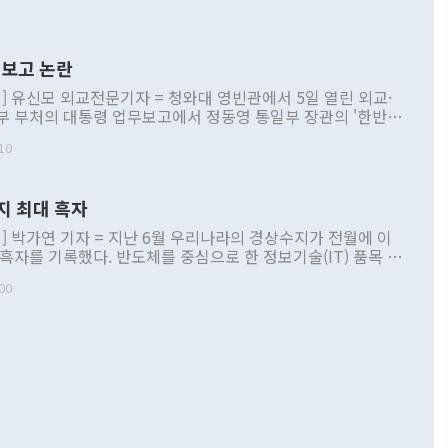
보고 논란
] 유신모 외교전문기자 = 청와대 영빈관에서 5일 열린 외교·
부 부처의 대통령 업무보고에서 정동영 통일부 장관의 '한반도
 구상'과 업무보고 발언이 논란을 빚고 있다. 이날 정 장관의
10
정부 내 조율을 거치지 않은 사안을 정책으로 추진하겠다고 공
는가 하면 사실 관계에 맞지 않은 설명도 있었다. 이재명 대통
로 신중을 기해 달라고 경고했고, 조현 외교부 장관은 '이상
지 최대 흑자
 근거한 비현실적 구상'이라는 비판을 내놨다. 그동안 정 장
책 관련 발언이 물의를 빚은 적은 여러 번 있지만 대통령과 유
] 박가연 기자 = 지난 6월 우리나라의 경상수지가 전월에 이
이 공개적으로 부정적 입장을 표명한 것은 이례적이다. 정 장
 흑자를 기록했다. 반도체를 중심으로 한 정보기술(IT) 품목 수
대북 접근법과 월권을 제어해야 한다는 목소리도 높아지고 있
간 상품수출이 처음으로 1000억달러를 넘어선 영향이다. [자
00
 따르
기자간담회를 하고 있다. [사진=통일부] 2026.07.23 ◆통일
 경상수지는 497억3000만달러 흑자로 집계됐다. 전월(386억
 넘어선 주장 정 장관은 이날 업무보고에서 '한반도 평화공존
)에 이어 두 달 연속 월간 기준 역대 최대 기록을 갈아치웠다.
 설명하면서 이재명 정부 2년차 핵심 과제로 상호 존중·평화
해 상반기 누적 경상수지 흑자는 1910억1000만달러를 기록
·핵 없는 한반도 등 3대 기본 방향을 제시했다. 정 장관은 "대
지 흑자를 견인한 것은 상품수지다. 6월 상품수지는 478억
언어는 멈춰야 한다"면서 주적 용어 대체를 주장했다. 지난 25
 흑자를 기록하며 전월에 이어 역대 최대를 다시 썼다. 국제수
D(완전하고 검증가능하며 되돌릴 수 없는 비핵화) 구도는 이미
수출은 1123억7000만달러로 전년 동월 대비 84.5% 증가하
했다. 또 "현 시점에서 흘러간 선(先)비핵화만 되뇌는 것은
 처음으로 1000억달러를 넘어섰다. 상품수입은 644억8000만
 데 힘이 되지 않는다"고 주장했다. 정 장관은 또 "정전 체제
6% 늘었다. 통관 기준으로는 반도체 수출이 전년 동월 대비