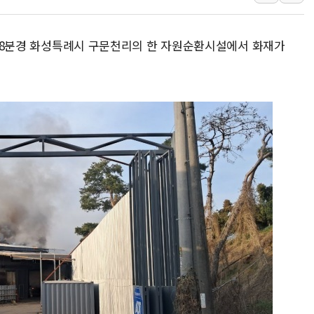
AI 메모리 향한 뜨거운 관
건설 불황 속 내실 다진 
4시58분경 화성특례시 구문천리의 한 자원순환시설에서 화재가
"내년 메모리 물량 동났다
현대지에프홀딩스, 자사주 
관광객 3000만명 목표인
[뉴스핌 이 시각 PICK] 
美 정보 당국 "푸틴, 몇 
인도, 바이오가스 생산에 3
서울시, 정비사업으로 주택 
신인류콘텐츠, 핀란드 AI 기
"일부 존치" vs "전면 
[AI 카드뉴스] 기후변화가