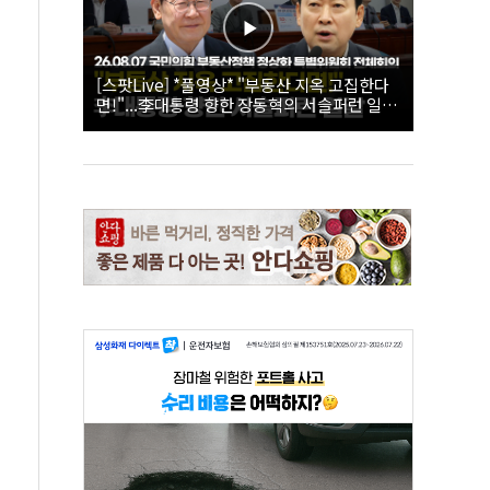
[스팟Live] *풀영상* "부동산 지옥 고집한다
면!"...李대통령 향한 장동혁의 서슬퍼런 일갈
| 26.08.07 국민의힘 부동산정책 정상화 특별
위원회 전체회의