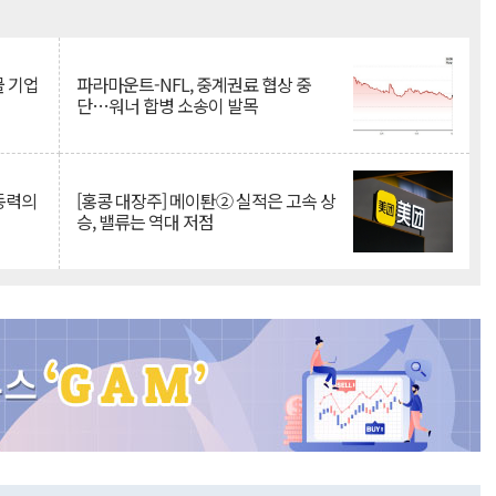
Mute
물 기업
파라마운트-NFL, 중계권료 협상 중
단…워너 합병 소송이 발목
 동력의
[홍콩 대장주] 메이퇀② 실적은 고속 상
승, 밸류는 역대 저점