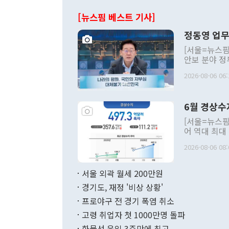
[뉴스핌 베스트 기사]
정동영 업무
[서울=뉴스핌
안보 분야 정
평화공존 발전
2026-08-06 06:
발언 중에는 
언한 것이 있
령은 공개적으
6월 경상수
주의적 희망에
관의 대북 정
[서울=뉴스핌
관 부처 장관
어 역대 최대
관의 무리한 
출 호조로 월
다. [정동영 통일부 장관이 지난달 23일 오후 서울 종로구 정부서울청사에
2026-08-06 08:
료=한국은행] 한국은행이 6일 발표한 '2026년 6월 국제수지(잠정)'에
서 취임 1주년 
면 지난 6월
부 장관 권한
1000만달러
서울 외곽 월세 200만원
발전 구상'을
이에 따라 올
적 갈등 해결
경기도, 재정 '비상 상황'
했다. 경상수
결과 혐오의 
9000만달러
프로야구 전 경기 폭염 취소
년간의 CVI
지 기준 상품
고령 취업자 첫 1000만명 돌파
무너졌다고도 
며 월간 기준
현실을 바꾸는
달러로 38.
화물선 운임 3주만에 최고