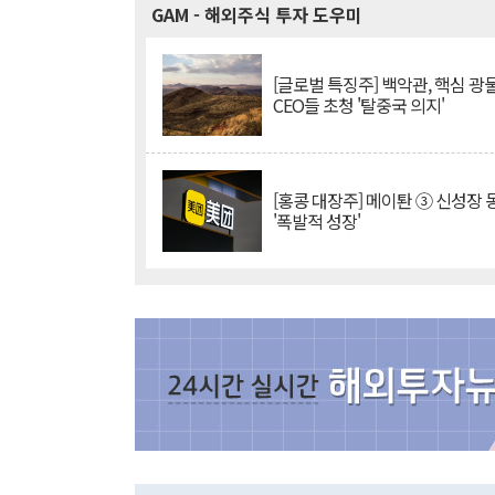
GAM
- 해외주식 투자 도우미
[글로벌 특징주] 백악관, 핵심 광
CEO들 초청 '탈중국 의지'
[홍콩 대장주] 메이퇀 ③ 신성장
'폭발적 성장'