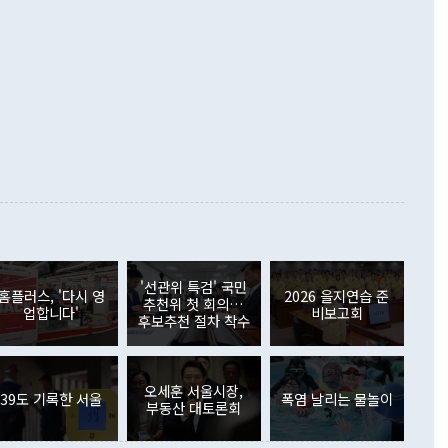
로 바꾸는 논의에 착수하겠다"면서 "북·미 정상회담 견인과
증했고 컴퓨터·주변기기(SSD)는 282.7% 증가했다. IT 품목
화의 동력을 확보하기 위해 최선을 다할 것"이라고 말했다. 하
.4% 늘었으며 비IT 품목도 ▲석유제품(47.5%) ▲화공품
령은 정 장관의 구상에 대부분 제동을 걸었다. 이 대통령은 "평
▲철강제품(17.9%) ▲승용차(6.1%) 등을 중심으로 18.6% 증가
 정치적으로 악용되는 측면이 있다"며 "많이 조심하셔야 한
준 수입은 ▲원자재(30.5%) ▲자본재(35.3%) ▲소비재
다. 북한을 다른 이름으로 불러야 한다는 주장에는 "표현에 꼬
가 모두 늘었다. 서비스수지는 12억9000만달러 적자를 기록해 전
정쟁으로 휘몰아 들어가면 원래 하고자 했던 데에서 오히려 나
000만달러)보다 적자 폭이 확대됐다. 여행수지는 외국인 입국자
래될 수 있다"고 경고했다. 이 대통령은 남북 신뢰 구축을 위해
증료 인상 등에 따른 출국자 감소로 4억4000만달러 흑자를
합의를 선제적으로 복원해야 한다는 정 장관의 주장에 대해서도
지식재산권사용료수지는 전월 흑자에서 4억4000만달러 적자
대로 하는 게 과연 한반도의 평화와 안정에 플러스냐, 결론적
 본원소득수지는 배당소득을 중심으로 32억7000만달러 흑자
이 들 때도 있다"며 부정적으로 반응했다. 조현 외교부 장
월(21억7000만달러)보다 흑자 폭이 확대됐다. 배당소득수지
 사후 브리핑에서 정 장관이 언급한 '4자 회담'에 대해 "이상
이 늘어난 데다 전월 분기배당에 따른 기저효과로 배당지급이
 어떤 희망이라 하더라도 그건 아직 조율되지 않은 방법"이
6000만달러 흑자를 나타냈다. 금융계정 순자산은 6월 중 467
들께서 디스카운트해 주시면 좋겠다"고 선을 그었다. 정 장관
러 증가해 월간 기준 역대 최대 증가 폭을 기록했다. 종전 최대
아 블라디보스토크에서 열리는 '동방경제포럼(EEF)'을 언급하
월(369억9000만달러)을 넘어선 것이다. 직접투자에서는 내국
원에서 (참석을) 검토하고 있다"고 발언한 데 대해서도 조 장관
가 80억1000만달러, 외국인의 국내투자가 46억3000만달러
'선관위 특검' 국민
외교부의 몫"이라며 "아직 거기까지 진도가 나가지 않았다"고
홈플러스, '다시 영
2026 을지연습 준
. 증권투자에서는 외국인의 국내 주식 매도세가 이어졌다. 외
추천위 첫 회의…
업합니다'
비보고회
장관이 이날 소개한 대북 구상과 설명은 정부 내 조율을 거치지
주식 투자는 차익실현 매도 등의 영향으로 316억1000만달러
후보추천 절차 착수
서 문제가 있다. 특히 주적 표현 대체와 국호 사용, 9·19 군
(-310억5000만달러)에 이어 역대 최대 순매도 기록을 다시
 4자회담 추진 등은 통일부 장관이 결정할 사안이 아니어서 월
국인의 국내 채권투자는 세계국채지수(WGBI) 자금 유입에도
이 나오고 있다. 이 대통령은 정 장관의 업무보고를 듣고 난
도래 영향으로 증가 폭이 줄어든 52억9000만달러를 기록했
무보고에 발표했다고 승인난 건 아니다"라고 재차 확인했다. 정
오세훈 서울시장,
 해외 증권투자는 주식을 중심으로 35억6000만달러 증가했
39도 기록한 서울
폭염 날리는 물놀이
부동산 대토론회
통은 "정 장관의 발언 내용은 대부분 국가안전보장회의(NSC)
newspim.com
된 사안이 아닌 정 장관의 개인적 생각에 가깝다"며 "안보 관
이 정부의 공식 정책이 아닌 사안을 추진하겠다고 업무보고를