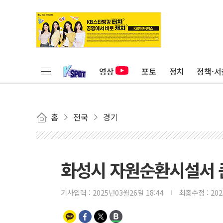
영상
포토
정치
정책·서
홈
전국
경기
화성시 자원순환시설서 큰
기사입력 :
2025년03월26일 18:44
최종수정 :
20