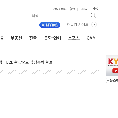
2026.08.07 (금)
ENG
中文
|
|
패밀리 사이트
금융
부동산
전국
문화·연예
스포츠
GAM
주택자 과도한 세금 부당"…소득세법 개정안 발의 예고
부위원장에 김태유·국립외교원장에 김흥규
 주택 공급…도시정비법·주택법 등 처리 협조하라"
자 웹리포트 만든다…AI 금융데이터 분석 과정 개설
안정성 한순간도 흔들려선 안돼"
산 30조 돌파…증시 급락에 업계 1위
식 "내란으로 훼손된 軍 신뢰 회복해야"
1006억원…전년비 13.9% 증가