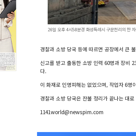
26일 오후 4시58분경 화성특례시 구문천리의 한
경찰과 소방 당국 등에 따르면 공장에서 큰 불
신고를 받고 출동한 소방 인력 60명과 장비 2
다.
이 화재로 인명피해는 없었으며, 작업자 6명
경찰과 소방 당국은 잔불 정리가 끝나는 대로 
1141world@newspim.com