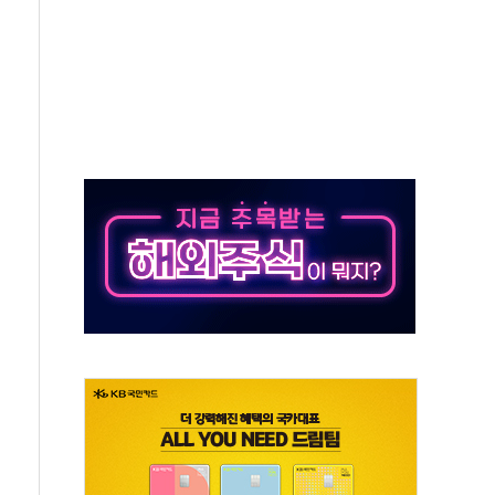
심…SK하이닉스, FMS서 '풀스택' 기술력 과시
한샘…B2B 확장으로 성장동력 확보
"…선수금 내걸고 확보 전쟁
1000억 연내 소각…2분기 영업익 853억
데…외국인 숙박 부가세 환급 앞당겨 종료
축구협회 성접대 기간, 대표팀 무패 外
년 내 NATO 결속력 시험하려 한정적 침공 가능성"
.5조원 투입키로...'에너지 자립' 일환
36% 늘었다...공급부족 전 시장 규제 탓 커
업 Audission Oy와 운영 파트너십 체결
개발"…서리풀2구역 갈등, 협의 테이블에
 바꾼 대한민국 여름