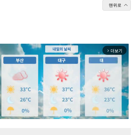
맨위로
더보기
arrow_forward_ios