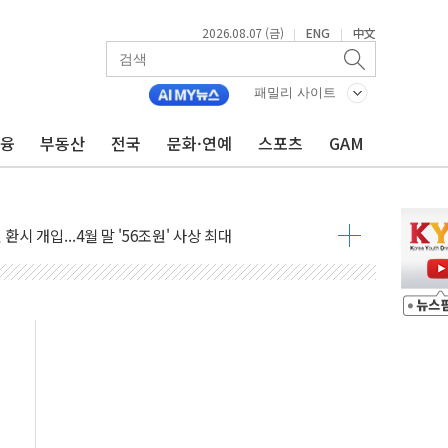
2026.08.07 (금)
ENG
中文
|
|
세액공제·인증제도 개선 수혜 기대"
 무너져…대전서 50대 일용직 추락 사망
패밀리 사이트
출 풀고 재개발·재건축 촉진하는 것이 부동산 정상화"
금융
부동산
전국
문화·연예
스포츠
GAM
'尹 관저 이전 감사 무마' 유병호 감사위원 구속 기소
이버…내년 AI 팩토리 매출 본격화
원 환시 개입...4월 말 '56조원' 사상 최대
재단, 스타트업 지원 프로그램 성료
사기 혐의' 차가원 대표 구속 송치
 책임' 임성근 전 사단장 항소심도 징역 3년 선고
스텔 살인' 50대 남성 구속 송치
혹한 여름"…구윤철, 쪽방촌 폭염 대응상황 점검
육박 7년 새 7배 늘었다...폭염 대책비는 8.6배 증가
유럽 패싱… '유로화 팔아 엔화 부양' 사후 통보만
…'닥터 코퍼'가 말하는 경기 신호가 달라졌다