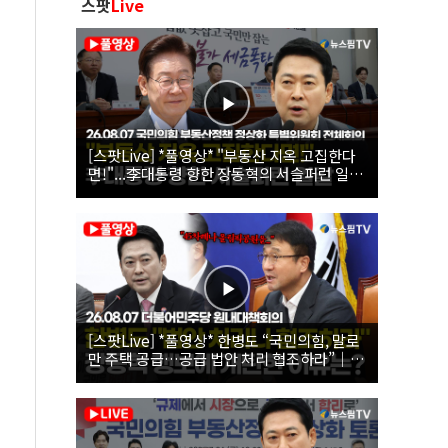
스팟
Live
[스팟Live] *풀영상* "부동산 지옥 고집한다
면!"...李대통령 향한 장동혁의 서슬퍼런 일갈
| 26.08.07 국민의힘 부동산정책 정상화 특별
위원회 전체회의
[스팟Live] *풀영상* 한병도 “국민의힘, 말로
만 주택 공급…공급 법안 처리 협조하라”｜
26.08.07 더불어민주당 원내대책회의