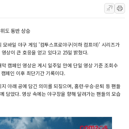
가
에어프레미아, 호치민
가
티엠씨, 220억원 
[특징주] 2차전지
순위도 동반 상승
디티앤씨알오, 고려
中企 졸업해도 세제혜
의 모바일 야구 게임 '컴투스프로야구(이하 컴프야)' 시리즈가
[특징주] 엘앤에프,
인 영상이 큰 호응을 얻고 있다고 25일 밝혔다.
 개막 캠페인 영상은 게시 일주일 만에 단일 영상 기준 조회수
딩 캠페인 이후 최단기간 기록이다.
지 아래 공에 담긴 의미를 되짚으며, 홈런·우승·은퇴 등 팬들
함께 담았다. 영상 속에는 야구장을 향해 달려가는 팬들의 모습