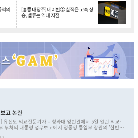
 동력의
[홍콩 대장주] 메이퇀② 실적은 고속 상
승, 밸류는 역대 저점
보고 논란
] 유신모 외교전문기자 = 청와대 영빈관에서 5일 열린 외교·
부 부처의 대통령 업무보고에서 정동영 통일부 장관의 '한반도
 구상'과 업무보고 발언이 논란을 빚고 있다. 이날 정 장관의
10