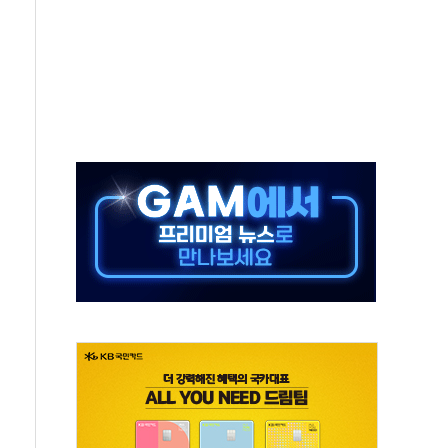
 노선 재개...3년 2개월 만
규모 美 전력 케이블 수주
주 동반 강세…배터리3사 일제히 상승
대 구로병원과 AI 정밀의료 협력
택 3년 더...중기부, '피터팬 증후군' 완화 나선다
 흑자 전환·LFP 공급 본격화에 15%대 급등