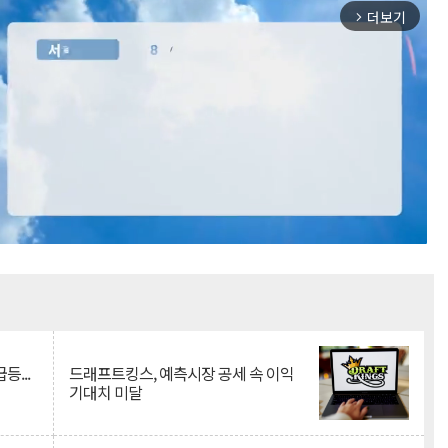
더보기
arrow_forward_ios
Mute
등...
드래프트킹스, 예측시장 공세 속 이익
기대치 미달