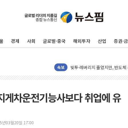
해군과 함께하는 '불금전파, 송정'
강원도 폭염특보 11일째…온열질환
[코인 시황] 비트코인, ETF 
울
경제
사회
글로벌·중국
해외투자
산업
증권·
[르포] 39도 폭염 속 잠실 개표소 
강원·전라권 폭염중대경보 확대…
빚투·레버리지 줄었지만, 반도체 
양주 가전제품 창고서 화재…차량 
속보
[2보] 북한, 원산서 동해상 단거
종로·중구 오피스 78%가 준공 
법원, '관저 이전 봐주기 감사' 
 지게차운전기능사보다 취업에 유
성폭력 피해자 보호단체, 경찰수
우크라, 러 탄도미사일 공격에 속
"5.18은 북한 지령" 설교한 목사
25년03월20일 17:00
[종합] 특검, '양평' 원희룡 2