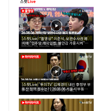
스팟
Live
[스팟Live] *풀영상* 이준석, 보완수사권 폐
지에 "민주당 개악입법, 불안감 가중시켜"｜
26.08.06 개혁신당 보완수사권 폐지 토론회
[스팟Live] '투미TV' 김제경이 내린 李정부 부
동산 정책 점수는? | 26.08.06 서울시 부동산
대토론회