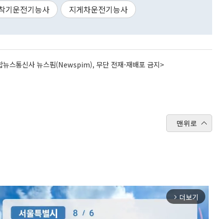
착기운전기능사
지게차운전기능사
뉴스통신사 뉴스핌(Newspim), 무단 전재-재배포 금지>
맨위로
더보기
arrow_forward_ios