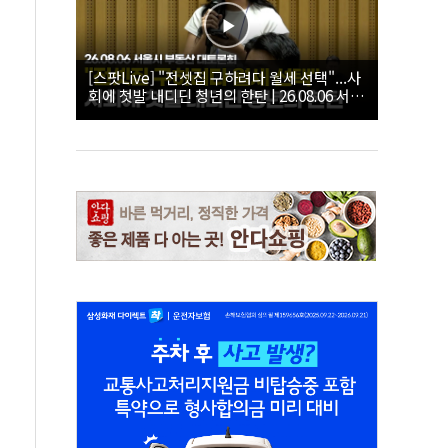
[스팟Live] "전셋집 구하려다 월세 선택"...사
회에 첫발 내디딘 청년의 한탄 | 26.08.06 서울
시 부동산 대토론회