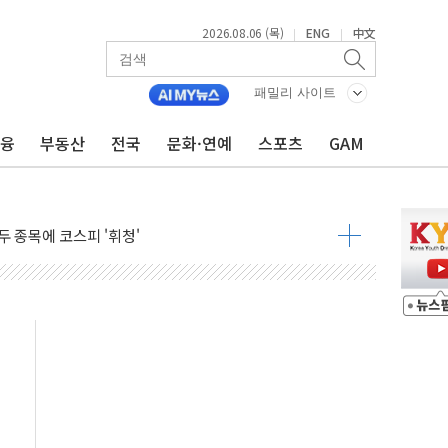
2026.08.06 (목)
ENG
中文
|
|
 시즌2
·가축 피해 최소화 '총력 대응'
패밀리 사이트
자금 유입에도 박스권…美 암호화폐 법안 처리 여부도 변수
금융
부동산
전국
문화·연예
스포츠
GAM
시위 '62일째'..."대부분 여기서 상주"
온열질환자 2665명·사망 23명
두 종목에 코스피 '휘청'
3대·건물 1동 전소
리 탄도미사일 발사
10년 이상…리뉴얼이 경쟁력 가른다
유병호 구속적부심 기각
사개혁위에 보완수사권 폐지 우려 전달
수무책… 패트리엇 미사일 지원, 작년의 3분의 1
 불구속 송치
차 조사…'당정대 회의' 한동훈·방기선 수사도 속도