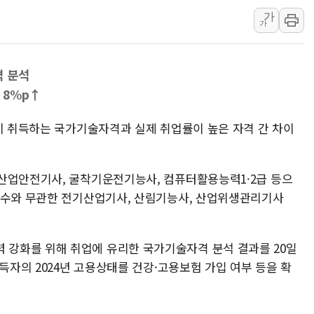
가
[내일날씨] 절기상 '입추'에 폭염
가
제천 바이오밸리 공장 옥상서 불
개혁신당 "민주, '盧 수사' 악
격 분석
CJ온스타일, 2분기 영업익 260
 8%p↑
AI 연산은 포항, 전력 저장은 영
[속보] 북, 동해상으로 미상 발사
많이 취득하는 국가기술자격과 실제 취업률이 높은 자격 간 차이
산업안전기사, 굴착기운전기능사, 컴퓨터활용능력1·2급 등으
 수와 무관한 전기산업기사, 산림기능사, 산업위생관리기사
강화를 위해 취업에 유리한 국가기술자격 분석 결과를 20일
취득자의 2024년 고용상태를 건강·고용보험 가입 여부 등을 확