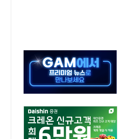
 절정…서울 한낮 39도
…30여분 만에 진화
연으로 형사사법 틀 바꿔…국민 불안감 가중"
억원…전년 比 21.2%↑
광…지역펀드 9·10호 확정
체 발사