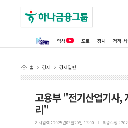
영상
포토
정치
정책·서
홈
경제
경제일반
고용부 "전기산업기사,
리"
기사입력 :
2025년03월20일 17:00
최종수정 :
20