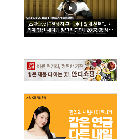
[스팟Live] "전셋집 구하려다 월세 선택"...사
회에 첫발 내디딘 청년의 한탄 | 26.08.06 서울
시 부동산 대토론회