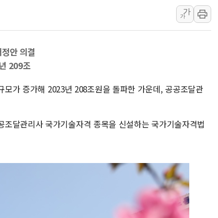
가
청와대, 북한 단거리 탄도미사일 발사
가
금값 7주 만에 최고…美 고용 둔화·
[인도증시] 중동 긴장 완화에 실적 호
개정안 의결
러, 1인칭시점 드론으로 우크라 민간
년 209조
[베트남 증시] 지수 하락 속 'DGC
'월가의 황제' 다이먼 "금융시장 레
규모가 증가해 2023년 208조원을 돌파한 가운데, 공공조달관
양주 섬유염색공장서 화재 1명 중상…
공공조달관리사 국가기술자격 종목을 신설하는 국가기술자격법