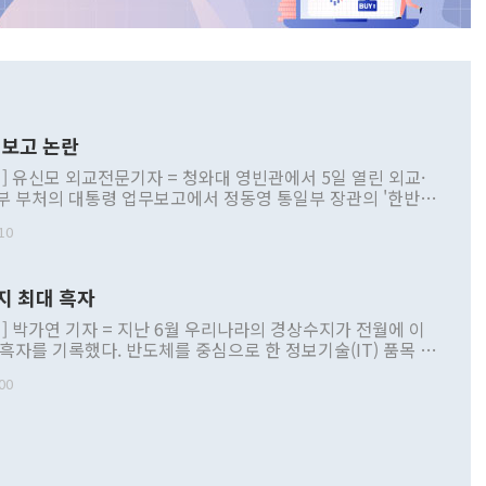
보고 논란
] 유신모 외교전문기자 = 청와대 영빈관에서 5일 열린 외교·
부 부처의 대통령 업무보고에서 정동영 통일부 장관의 '한반도
 구상'과 업무보고 발언이 논란을 빚고 있다. 이날 정 장관의
10
정부 내 조율을 거치지 않은 사안을 정책으로 추진하겠다고 공
는가 하면 사실 관계에 맞지 않은 설명도 있었다. 이재명 대통
로 신중을 기해 달라고 경고했고, 조현 외교부 장관은 '이상
지 최대 흑자
 근거한 비현실적 구상'이라는 비판을 내놨다. 그동안 정 장
책 관련 발언이 물의를 빚은 적은 여러 번 있지만 대통령과 유
] 박가연 기자 = 지난 6월 우리나라의 경상수지가 전월에 이
이 공개적으로 부정적 입장을 표명한 것은 이례적이다. 정 장
 흑자를 기록했다. 반도체를 중심으로 한 정보기술(IT) 품목 수
대북 접근법과 월권을 제어해야 한다는 목소리도 높아지고 있
간 상품수출이 처음으로 1000억달러를 넘어선 영향이다. [자
00
 따르
기자간담회를 하고 있다. [사진=통일부] 2026.07.23 ◆통일
 경상수지는 497억3000만달러 흑자로 집계됐다. 전월(386억
 넘어선 주장 정 장관은 이날 업무보고에서 '한반도 평화공존
)에 이어 두 달 연속 월간 기준 역대 최대 기록을 갈아치웠다.
 설명하면서 이재명 정부 2년차 핵심 과제로 상호 존중·평화
해 상반기 누적 경상수지 흑자는 1910억1000만달러를 기록
·핵 없는 한반도 등 3대 기본 방향을 제시했다. 정 장관은 "대
지 흑자를 견인한 것은 상품수지다. 6월 상품수지는 478억