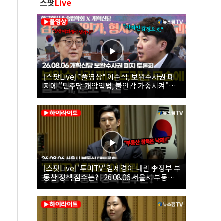
스팟
Live
[스팟Live] *풀영상* 이준석, 보완수사권 폐
지에 "민주당 개악입법, 불안감 가중시켜"｜
26.08.06 개혁신당 보완수사권 폐지 토론회
[스팟Live] '투미TV' 김제경이 내린 李정부 부
동산 정책 점수는? | 26.08.06 서울시 부동산
대토론회