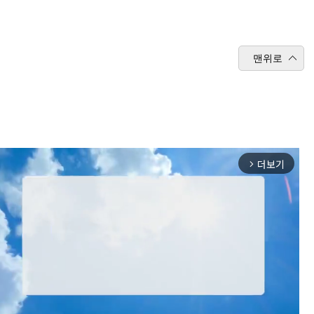
맨위로
더보기
arrow_forward_ios