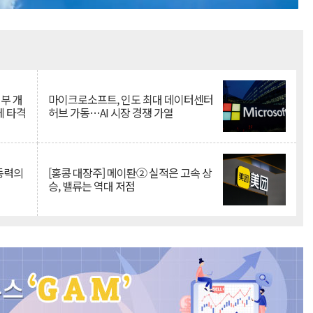
Mute
뇌부 개
마이크로소프트, 인도 최대 데이터센터
에 타격
허브 가동…AI 시장 경쟁 가열
 동력의
[홍콩 대장주] 메이퇀② 실적은 고속 상
승, 밸류는 역대 저점