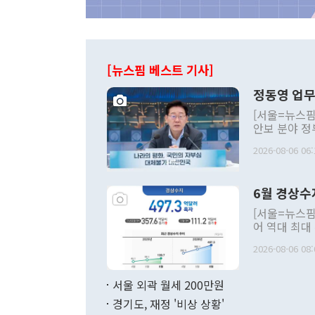
[뉴스핌 베스트 기사]
정동영 업무
[서울=뉴스핌
안보 분야 정
평화공존 발전
2026-08-06 06:
발언 중에는 
언한 것이 있
령은 공개적으
6월 경상수
주의적 희망에
관의 대북 정
[서울=뉴스핌
관 부처 장관
어 역대 최대
관의 무리한 
출 호조로 월
다. [정동영 통일부 장관이 지난달 23일 오후 서울 종로구 정부서울청사에
2026-08-06 08:
료=한국은행] 한국은행이 6일 발표한 '2026년 6월 국제수지(잠정)'에
서 취임 1주년 
면 지난 6월
부 장관 권한
1000만달러
서울 외곽 월세 200만원
발전 구상'을
이에 따라 올
적 갈등 해결
경기도, 재정 '비상 상황'
했다. 경상수