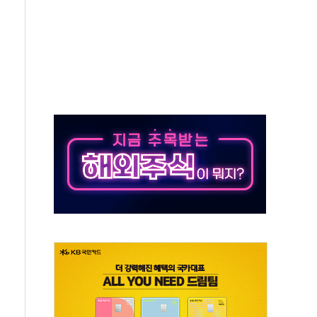
에 긴급 안보 점검회의
호르무즈 재개방 기대에 강세
조까지, 상승...호실적 보고 기업 상승세 뚜렷
인 '사파리' 공격… 시민들 공포감 극대화 전략
' 임시 주총 기대감에 홀로 상한가…마진 잔액은 사상 최고
버리지 위험수위…숨은 차입이 더 큰 변수"
대응 1단계 진압 중