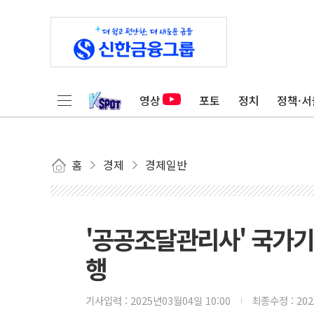
영상
포토
정치
정책·서
홈
경제
경제일반
'공공조달관리사' 국가
행
기사입력 :
2025년03월04일 10:00
최종수정 :
20