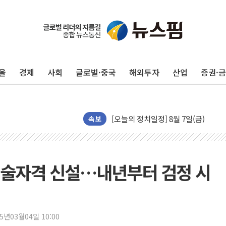
뉴욕증시, 유가·금리 부담에 하락…다
이란, 오만과 호르무즈 해협 재개방 합
울
경제
사회
글로벌·중국
해외투자
산업
증권·
[민주 당권주자 일정] 송영길·정청래·김
李대통령, 오늘 부동산 정책 점검 2
[오늘의 정치일정] 8월 7일(금)
[오늘의 국회일정] 상임위·세미나·기자
속보
이란, 美·이스라엘 선박 호르무즈 통항
유럽증시, 견조한 실적 소화하며 대부분
리투아니아 국방 "러, 우크라 드론으로
기술자격 신설…내년부터 검정 시
구광모, 내주 실리콘밸리서 젠슨 황 
뉴욕증시 개장 전 특징주...모더나
김정관 장관 "영업이익 N% 성과급
25년03월04일 10:00
뉴욕증시 프리뷰, 미 주가선물 AI주