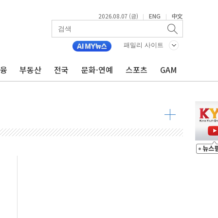
2026.08.07 (금)
ENG
中文
|
|
우 5거래일 랠리 '마침표'
패밀리 사이트
의 막바지.."美와 직접 협상 없어"
금융
부동산
전국
문화·연예
스포츠
GAM
민석 후보 - 8월 7일
차 회의…주택 공급 대책 막바지 조율할 듯
회견·주요 정당 - 8월 7일
 제한 추진…美 "통행 막을 권한 없어"
 상승… "2분기 기업 순이익 21% 증가" 전망
 나토 회원국 공격 검토… 거짓 깃발 작전"
재회…로봇·AI 데이터센터·모빌리티 구체화
·아이온큐·도어대시↑ VS 샌디스크·피그마·앱러빈↓
 반대…상법·자본시장법 개정 논의"
 차익실현 속 혼조세...웨스턴디지털·샌디스크↓