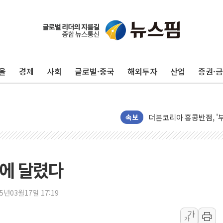
울
경제
사회
글로벌·중국
해외투자
산업
증권·
반도체 대형주 급락에 
카카오뱅크 '모임통장'의 
더본코리아 홍콩반점, '
속보
LGU+, 국내 IDaaS 
환율 100원 빠지면 현대차
점에 달렸다
국내 최대 400MW 규모
카카오, 'AI 수익화' 
25년03월17일 17:19
경찰, '홍명보 감독 선임
가
가
삼성전자, FMS 2026서