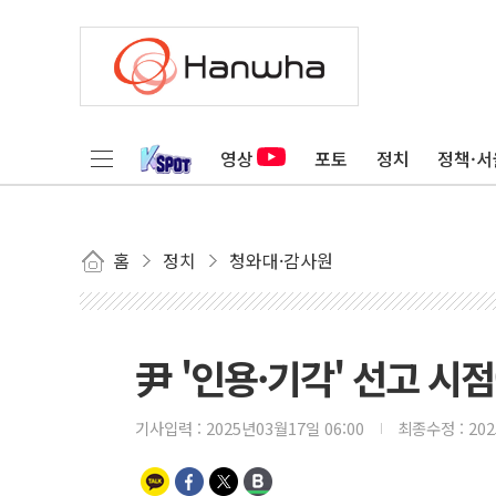
영상
포토
정치
정책·서
홈
정치
청와대·감사원
尹 '인용·기각' 선고 시
기사입력 :
2025년03월17일 06:00
최종수정 :
20