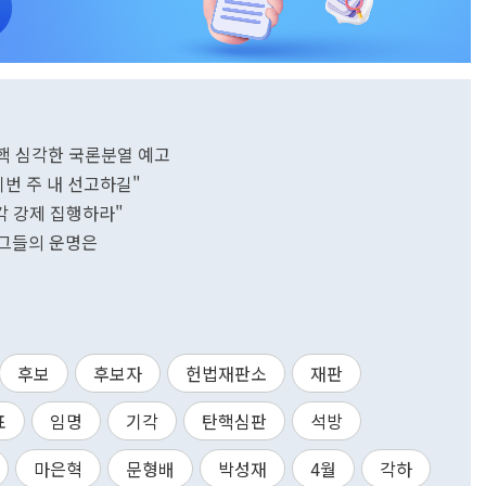
 탄핵 심각한 국론분열 예고
이번 주 내 선고하길"
각 강제 집행하라"
..그들의 운명은
후보
후보자
헌법재판소
재판
표
임명
기각
탄핵심판
석방
마은혁
문형배
박성재
4월
각하