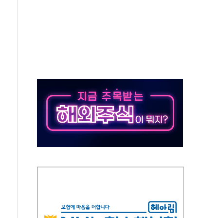
염에 고단열 인테리어 관심 급증"
당' 챙긴 경찰관 2명 송치
강찬 대표, 자사주 매수
기 최대 실적에 13%대 급등
로 확대…신규 항공사 진입길 열려
.7% '생활파킹통장' 출시
우는 트럼프...당내선 "안 먹힌다" 균열
첫 '국제보훈컨퍼런스'… 한미동맹 상징성 부각
철도 전력망 구축 계약
 부적절 발언 논란 사과…"재발 방지 모든 조치"