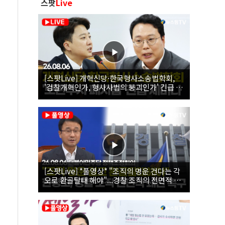
스팟
Live
[스팟Live] 개혁신당·한국형사소송법학회,
'검찰개혁인가, 형사사법의 붕괴인가' 긴급 세
미나｜26.08.06
[스팟Live] *풀영상* "조직의 명운 건다는 각
오로 환골탈태 해야"...경찰 조직의 전면적 쇄
신 촉구한 한병도 | 26.08.06 더불어민주당 정
책조정회의