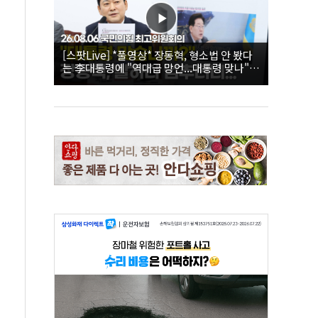
[스팟Live] *풀영상* 장동혁, 형소법 안 봤다
는 李대통령에 "역대급 망언...대통령 맞나"｜
26.08.06 국민의힘 최고위원회의