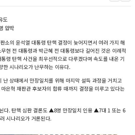
LX하우시스 "역대급 폭
일 안 하고 '초과근무 수
 유도
토마토시스템 조길주·이
임명 압박
[특징주] 고려아연, 상반
재판소의 윤석열 대통령 탄핵 결정이 늦어지면서 여러 가지 해
한·체코 항공편 주10회
 노무현 전 대통령과 박근혜 전 대통령보다 길어진 것은 이례적
SBI저축은행, 최고 연 7
 대통령 탄핵 사건을 최우선적으로 다루겠다며 속도를 내온 기
美중간선거 '색깔론' 덧씌
양한 시나리오가 난무하는 이유다.
보훈부, 내년 워싱턴서 
 난 상태에서 만장일치를 위해 마지막 설득 과정을 거치고
가온전선, 싱가포르 도시
갈려 마은혁 재판관 후보자의 합류 때까지 결정을 미루고 있다는
정점식, '부산 돌려차기'
뉜다. 탄핵 심판 결론도 ▲8명 만장일치 인용 ▲7대 1 또는 6
등 여러 시나리오가 거론된다.