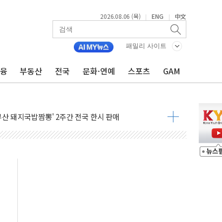
2026.08.06 (목)
ENG
中文
|
|
패밀리 사이트
금융
부동산
전국
문화·연예
스포츠
GAM
코스피 4%↓…매도 사이드카 발동
락인 효과, '모임주' 이자 기여도 일반 2배
부산 돼지국밥짬뽕' 2주간 전국 한시 판매
ADT캡스, 매장 운영·보안 통합관리 앱 출시
최초 클라우드 보안인증 획득
 영업익 2.2조 증발...하반기 '환율 역풍' 우려
 해남 태양광발전 '첫삽'…남동발전, 재생에너지 '앞장'
내년 상반기부터 본격화
 의혹' 축구협회 압수수색
 차세대 AI 메모리 기술력 과시