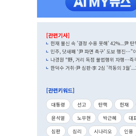
[관련기사]
헌재 불신 속 '결정 수용 못해' 42%...尹
민주, 닷새째 '尹 파면 촉구' 도보 행진…"
나경원 "野, 거리 독점 불법행위 자행…즉
한덕수 거취·尹 심판·李 2심 '격동의 3월'.
[관련키워드]
대통령
선고
탄핵
헌재
윤석열
노무현
박근혜
대
심판
심리
시나리오
인용