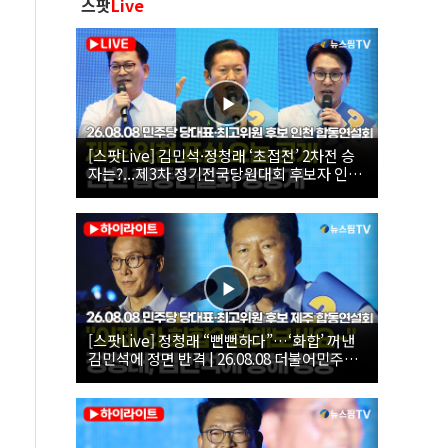
스팟
Live
[스팟Live] 김민석·정청래 ‘초접전’ 2차전 승
자는?...제3차 정기전국당원대회 후보자 인천
합동연설회 생중계 | 26.08.08
[스팟Live] 정청래 “뻔뻔하다”…‘화합’ 꺼낸
김민석에 정면 반격 | 26.08.08 더불어민주당
당대표·최고위원 후보 제주 합동연설회