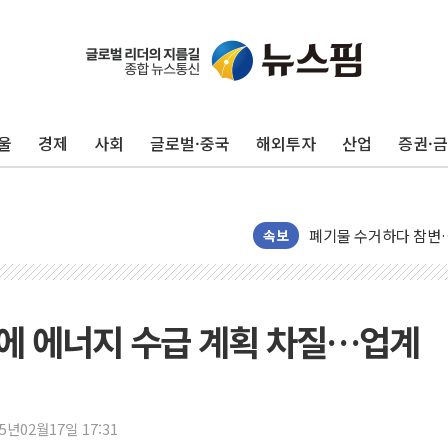
울
경제
사회
글로벌·중국
해외투자
산업
증권·
美, 이란전 출구전략 
강릉·동해·삼척 시간당
폐기물 수거하다 참변
서울 중랑구 주택가서 
속보
李대통령 "결혼 때문에 
여수 오동도 인근 해상
추미애, '위안부' 피해
응에 에너지 수급 계획 차질…업계
인천 선재도 갯벌서 해루
인천서 말다툼 중 어머니
'화합' 꺼낸 김민석에
25년02월17일 17:31
李대통령, ISA 개편 