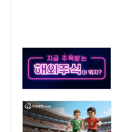
주의보…10일까지 최대 3.5m 높은 물결
사망 23명…정부, 비상대응기구 가동
, 수도 베이징도 부동산 규제 철폐
위 상승으로 피서객 7명 고립…전원 구조
별똥별 멍' 운영…페르세우스 유성우 관측
시간당 50mm 이상 폭우…호우경보 발효
0대 숨져…온열질환 여부 조사
능시험 오전 집중 편성…체감온도 38도 넘으면 중단
누르기 방지법' 전면 재검토 지시