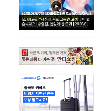
[스팟Live] “정청래 후보 그동안 고생 많이 했
습니다”…송영길, 연임에 선 긋기 | 26.08.08
더불어민주당 당대표·최고위원 후보 제주 합
동연설회