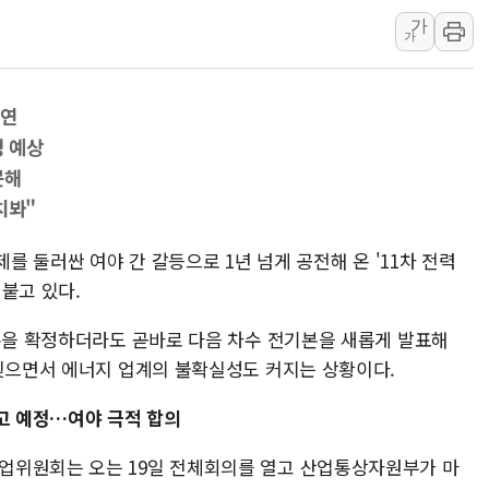
가
동해중부 전 해상 풍랑
가
연일 폭염에 온열질환 
中 전방위 아파트 부양
지연
인제 용대리 계곡서 수
정 예상
동해시, 11~14일 '
못해
강원 중·남부 동해안 
치봐"
청양 밭에서 일하던 9
폭염에 車 운전면허 기
제를 둘러싼 여야 간 갈등으로 1년 넘게 공전해 온 '11차 전력
 붙고 있다.
李대통령, 'ISA·주가
기본을 확정하더라도 곧바로 다음 차수 전기본을 새롭게 발표해
 빚으면서 에너지 업계의 불확실성도 커지는 상황이다.
 보고 예정…여야 극적 합의
업위원회는 오는 19일 전체회의를 열고 산업통상자원부가 마