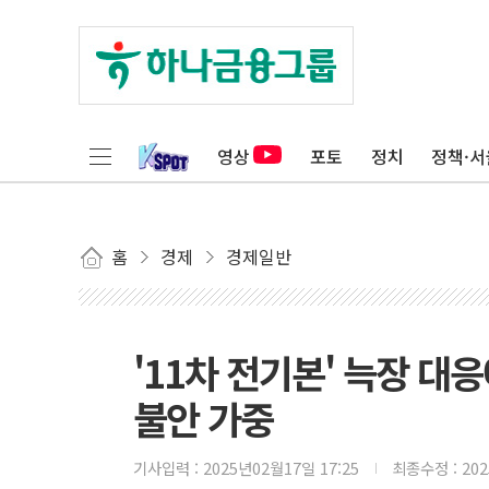
영상
포토
정치
정책·서
홈
경제
경제일반
'11차 전기본' 늑장 대
불안 가중
기사입력 :
2025년02월17일 17:25
최종수정 :
20