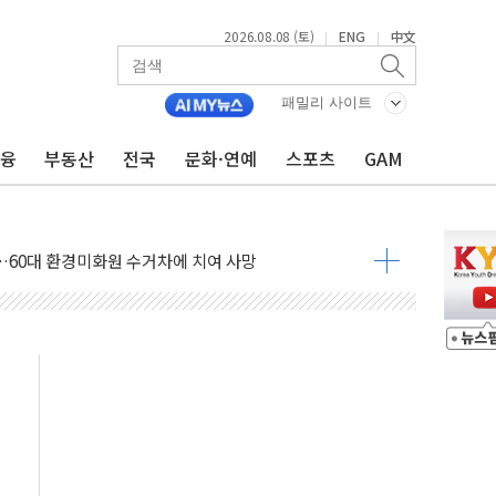
2026.08.08 (토)
ENG
中文
|
|
패밀리 사이트
금융
부동산
전국
문화·연예
스포츠
GAM
만지작…공습 한계·탄약 부족 현실화
 최대 50㎜ 폭우…강원 동해안 강한 비 어어져
…60대 환경미화원 수거차에 치여 사망
흉기 난동…60대 남성 2명 숨져
손해 보는 일 없게"…'결혼 페널티' 22개 과제 손본다
서 모터보트 전복…1명 사망·1명 실종
자 기림의 날 참석..."국제적 시민 연대로 목소리 내야"
질 중 실종 60대 나흘만에 숨진 채 발견
 흉기 살해 10대 아들 체포
 '뻔뻔' 받아친 정청래…제주 연설서 신경전 고조
재검토 지시…與 "적극 환영"·野 "졸속 국정"