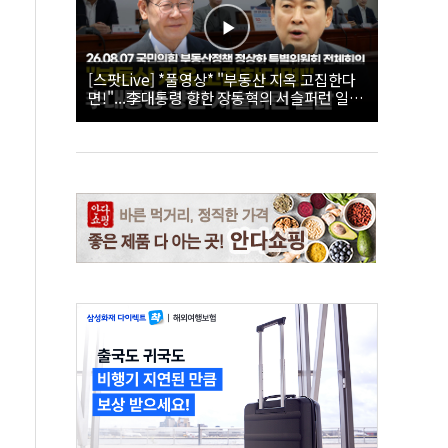
[스팟Live] *풀영상* "부동산 지옥 고집한다
면!"...李대통령 향한 장동혁의 서슬퍼런 일갈
| 26.08.07 국민의힘 부동산정책 정상화 특별
위원회 전체회의