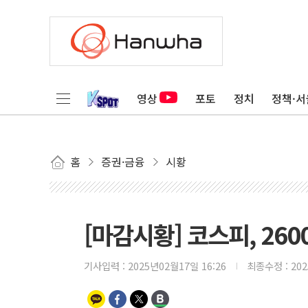
영상
포토
정치
정책·서
홈
증권·금융
시황
[마감시황] 코스피, 26
기사입력 :
2025년02월17일 16:26
최종수정 :
20