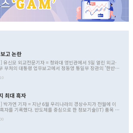
보고 논란
] 유신모 외교전문기자 = 청와대 영빈관에서 5일 열린 외교·
부 부처의 대통령 업무보고에서 정동영 통일부 장관의 '한반도
 구상'과 업무보고 발언이 논란을 빚고 있다. 이날 정 장관의
10
정부 내 조율을 거치지 않은 사안을 정책으로 추진하겠다고 공
는가 하면 사실 관계에 맞지 않은 설명도 있었다. 이재명 대통
로 신중을 기해 달라고 경고했고, 조현 외교부 장관은 '이상
지 최대 흑자
 근거한 비현실적 구상'이라는 비판을 내놨다. 그동안 정 장
책 관련 발언이 물의를 빚은 적은 여러 번 있지만 대통령과 유
] 박가연 기자 = 지난 6월 우리나라의 경상수지가 전월에 이
이 공개적으로 부정적 입장을 표명한 것은 이례적이다. 정 장
 흑자를 기록했다. 반도체를 중심으로 한 정보기술(IT) 품목 수
대북 접근법과 월권을 제어해야 한다는 목소리도 높아지고 있
간 상품수출이 처음으로 1000억달러를 넘어선 영향이다. [자
00
 따르
기자간담회를 하고 있다. [사진=통일부] 2026.07.23 ◆통일
 경상수지는 497억3000만달러 흑자로 집계됐다. 전월(386억
 넘어선 주장 정 장관은 이날 업무보고에서 '한반도 평화공존
)에 이어 두 달 연속 월간 기준 역대 최대 기록을 갈아치웠다.