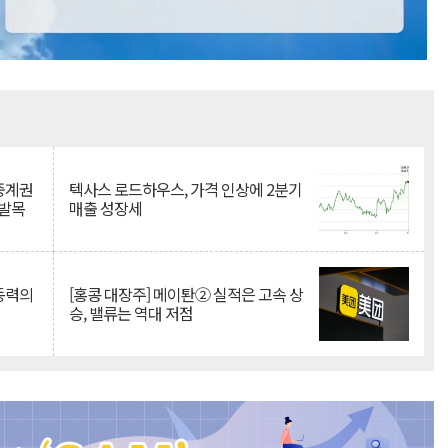
Mute
 중계권
텍사스 로드하우스, 가격 인상에 2분기
 발목
매출 성장세
 동력의
[홍콩 대장주] 메이퇀② 실적은 고속 상
승, 밸류는 역대 저점