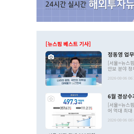
[뉴스핌 베스트 기사]
정동영 업무
[서울=뉴스핌
안보 분야 정
평화공존 발전
2026-08-06 06:
발언 중에는 
언한 것이 있
령은 공개적으
6월 경상수
주의적 희망에
관의 대북 정
[서울=뉴스핌
관 부처 장관
어 역대 최대
관의 무리한 
출 호조로 월
다. [정동영 통일부 장관이 지난달 23일 오후 서울 종로구 정부서울청사에
2026-08-06 08:
료=한국은행] 한국은행이 6일 발표한 '2026년 6월 국제수지(잠정)'에
서 취임 1주년 
면 지난 6월
부 장관 권한
1000만달러