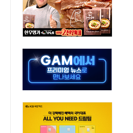
5조원 투입키로...'에너지 자립' 일환
36% 늘었다...공급부족 전 시장 규제 탓 커
업 Audission Oy와 운영 파트너십 체결
개발"…서리풀2구역 갈등, 협의 테이블에
 바꾼 대한민국 여름
돌려차기 발언' 논란 서범수·진종오 징계절차 개시