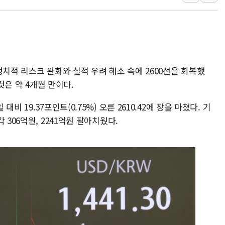
인도, 바이오가스 생산에 3.
서울시, 정비사업으로 주택 
신인류콘텐츠, 핀란드 AI 기
"일부 존치" vs "전면 
정치적 리스크 완화와 실적 우려 해소 속에 2600선을 회복했
[AI 카드뉴스] 기후변화가
것은 약 4개월 만이다.
국민의힘 윤리위, '부산 
 19.37포인트(0.75%) 오른 2610.42에 장을 마쳤다. 기
 306억원, 2241억원 팔아치웠다.