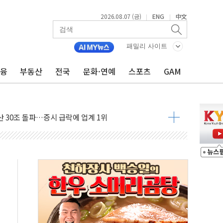
2026.08.07 (금)
ENG
中文
|
|
부위원장에 김태유 교수…국립외교원장에 김흥규 교수
 주택 공급…도시정비법·주택법 등 처리 협조하라"
패밀리 사이트
자 웹리포트 만든다…AI 금융데이터 분석 과정 개설
금융
부동산
전국
문화·연예
스포츠
GAM
안정성 한순간도 흔들려선 안돼"
 "내란으로 훼손된 군 신뢰 회복해야"
 30조 돌파…증시 급락에 업계 1위
1006억원…전년비 13.9% 증가
심…SK하이닉스, FMS서 '풀스택' 기술력 과시
한샘…B2B 확장으로 성장동력 확보
"…선수금 내걸고 확보 전쟁
000억 연내 소각…2분기 영업익 853억
데…외국인 숙박 부가세 환급 앞당겨 종료
축구협회 성접대 기간, 대표팀 무패 外
 내 NATO 결속력 시험하려 한정적 침공 가능성"