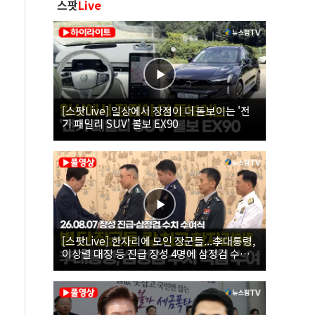
스팟
Live
[스팟Live] 일상에서 장점이 더 돋보이는 '전
기 패밀리 SUV' 볼보 EX90
[스팟Live] 한자리에 모인 장군들...李대통령,
이상렬 대장 등 진급 장성 4명에 삼정검 수치
직접 수여｜26.08.07 장성 진급·삼정검 수치
수여식