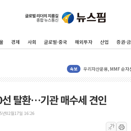
李대통령, 규제합리화위 
한병도 "국민의힘, 말로만
금투협, ChatGPT로 투
울
경제
사회
글로벌·중국
해외투자
산업
증권·
박홍근 "국가재정시스템 
李대통령, 진급 장성들에게
우리자산운용, MMF 순자산
TBH글로벌, 상반기 매출 
속보
AI 메모리 향한 뜨거운 관
건설 불황 속 내실 다진 
"내년 메모리 물량 동났다
00선 탈환…기관 매수세 견인
현대지에프홀딩스, 자사주 1
관광객 3000만명 목표인
25년02월17일 16:26
[뉴스핌 이 시각 PICK] 
가
가
美 정보 당국 "푸틴, 몇 년