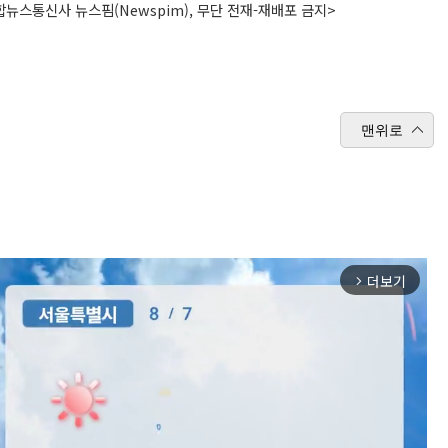
뉴스통신사 뉴스핌(Newspim), 무단 전재-재배포 금지>
맨위로
더보기
arrow_forward_ios