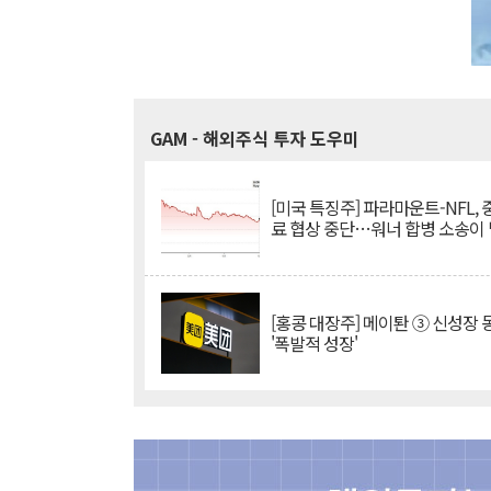
GAM
- 해외주식 투자 도우미
[미국 특징주] 파라마운트-NFL,
료 협상 중단…워너 합병 소송이
[홍콩 대장주] 메이퇀 ③ 신성장
'폭발적 성장'