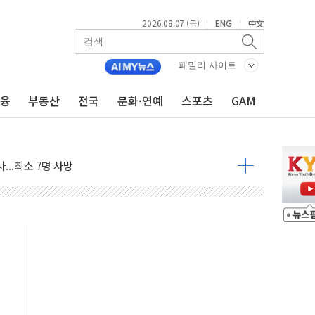
2026.08.07 (금)
ENG
中文
|
|
최고치 경신…한낮 총수요 104.3GW 기록
패밀리 사이트
사우디 동시 공격… 위기 고조되는 또 다른 중동 화약고
들도 특별식으로 여름나기 [뉴스핌 줌인]
금융
부동산
전국
문화·연예
스포츠
GAM
 못 맡는다…상피제 실시
X 지분 일부 매각
...최소 7명 사망
중대경보 해제…누적 온열질환자 2872명
.李 부동산 세제안에 與 내부서 '총선·대선 직격탄' 우려
아울렛' 건립 '본궤도'
안동·의성 특별재난지역 선포
 휘두른 30대 세입자…경찰, 현행범 체포
억원
개…"재무구조 개편"