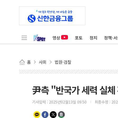
영상
포토
정치
정책·서
홈
사회
법원·검찰
尹측 "반국가 세력 실체
기사입력 :
2025년02월13일 09:50
최종수정 :
20