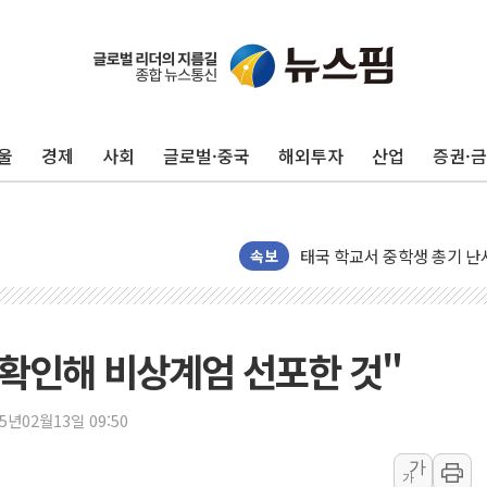
'찜통더위'에 전력수요 역대 
후티 반군, 예멘 정부군과 
42.5도 역대급 폭염…동물
울
경제
사회
글로벌·중국
해외투자
산업
증권·
경찰, 9월부터 '가족 사건'
포스코홀딩스, 포스코인터·D
태국 학교서 중학생 총기 난사
속보
40.2도 찍은 서울 등 폭염
"文정부 악몽 재현 안돼"..
신세계사이먼 '대구 프리미엄 
 확인해 비상계엄 선포한 것"
李대통령, 호우 피해 경북 
'변기 수리' 집주인에게 흉기
25년02월13일 09:50
워트, 상반기 영업이익 30
프롬바이오, 10일 거래 재
가
가