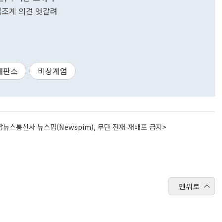
.법조계 의견 엇갈려
재판소
비상계엄
뉴스통신사 뉴스핌(Newspim), 무단 전재-재배포 금지>
맨위로