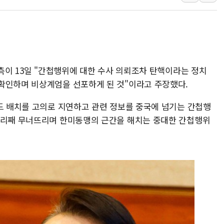
NH농협생명, 농작업 중 온
아바코, 2분기 매출 120억원
랩지노믹스 "디엑솜과 美 암
보로노이, 폐암 치료제 'VRN
푸본현대생명, 육군 3군단과
 측이 13일 "간첩행위에 대한 수사 의뢰조차 탄핵이라는 정치
교보생명, '교보K-맞춤건강
확인하며 비상계엄을 선포하게 된 것"이라고 주장했다.
벼랑 끝 선 '동전주' 무더기
사드 배치를 고의로 지연하고 관련 정보를 중국에 넘기는 간첩행
두리째 무너뜨리며 한미동맹의 근간을 해치는 중대한 간첩행위