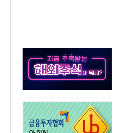
열질환 보장…폭염기 신속 보상 강화
 진단 분야 독점 라이선스 계약"
11' 캐나다 IND 신청
 군 장병 금융교육·전역 지원 협약
보험' 6개월 배타적사용권 획득
 상폐 위기…관리종목 우려 지정예고 총 63개