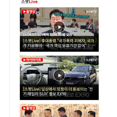
스팟
Live
[스팟Live] 李대통령 "국가폭력 피해자, 국가
가 치유해야…국가 책임 유효기간 없어"｜
26.08.07 국가폭력 피해자 위로 오찬
[스팟Live] 일상에서 장점이 더 돋보이는 '전
기 패밀리 SUV' 볼보 EX90