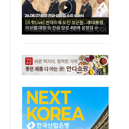
[스팟Live] 한자리에 모인 장군들...李대통령,
이상렬 대장 등 진급 장성 4명에 삼정검 수치
직접 수여｜26.08.07 장성 진급·삼정검 수치
수여식