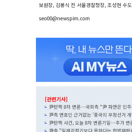
보원장, 김봉식 전 서울경찰청장, 조성현 수
seo00@newspim.com
[관련기사]
尹탄핵 8차 변론…국회측 "尹 파면은 민주
尹측 변호인 근거없는 '중국의 부정선거 개입
尹탄핵 사건, 오늘 8차 변론기일…추가 변
尹측 "일제강점기보다 못하다는 헌법재판관