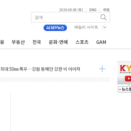
2026.08.08 (토)
ENG
中文
|
|
패밀리 사이트
금융
부동산
전국
문화·연예
스포츠
GAM
(8.10~8.14)
만지작…공습 한계·탄약 부족 현실화
 최대 50㎜ 폭우…강원 동해안 강한 비 어어져
…60대 환경미화원 수거차에 치여 사망
흉기 난동…60대 남성 2명 숨져
손해 보는 일 없게"…'결혼 페널티' 22개 과제 손본다
서 모터보트 전복…1명 사망·1명 실종
자 기림의 날 참석..."국제적 시민 연대로 목소리 내야"
질 중 실종 60대 나흘만에 숨진 채 발견
 흉기 살해 10대 아들 체포