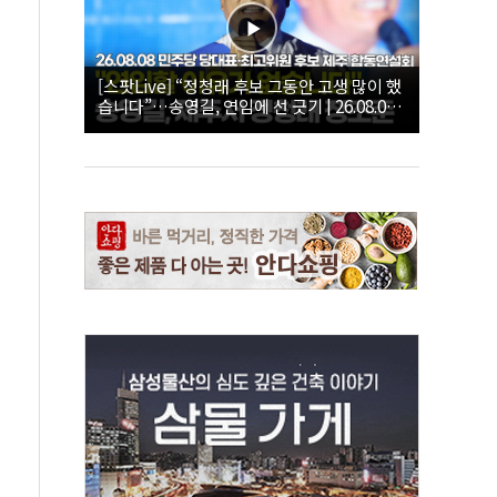
[스팟Live] “정청래 후보 그동안 고생 많이 했
습니다”…송영길, 연임에 선 긋기 | 26.08.08
더불어민주당 당대표·최고위원 후보 제주 합
동연설회