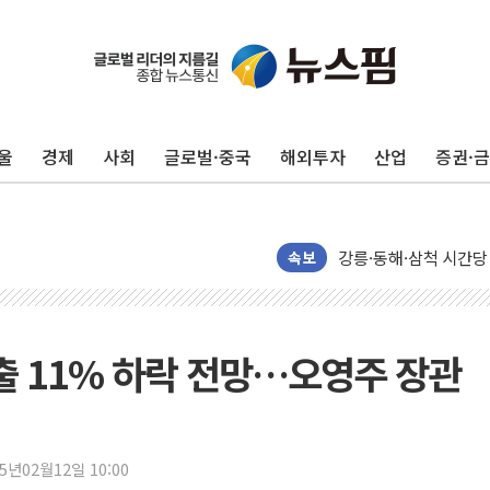
울
경제
사회
글로벌·중국
해외투자
산업
증권·
이번주 국내 주요 금융일정
美, 이란전 출구전략 
강릉·동해·삼척 시간당
속보
폐기물 수거하다 참변
서울 중랑구 주택가서 
李대통령 "결혼 때문에 
수출 11% 하락 전망…오영주 장관
여수 오동도 인근 해상
추미애, '위안부' 피해
인천 선재도 갯벌서 해루
25년02월12일 10:00
인천서 말다툼 중 어머니