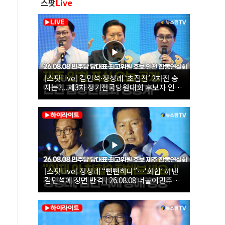
스팟
Live
[스팟Live] 김민석·정청래 ‘초접전’ 2차전 승
자는?...제3차 정기전국당원대회 후보자 인천
합동연설회 생중계 | 26.08.08
[스팟Live] 정청래 “뻔뻔하다”…‘화합’ 꺼낸
김민석에 정면 반격 | 26.08.08 더불어민주당
당대표·최고위원 후보 제주 합동연설회