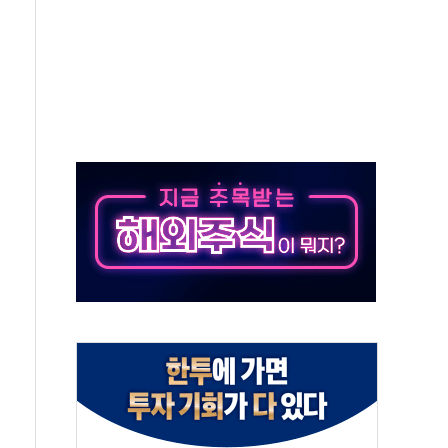
 '뻔뻔' 받아친 정청래…제주 연설서 신경전 고조
재검토 지시…與 "적극 환영"·野 "졸속 국정"
주의보…10일까지 최대 3.5m 높은 물결
사망 23명…정부, 비상대응기구 가동
, 수도 베이징도 부동산 규제 철폐
위 상승으로 피서객 7명 고립…전원 구조
별똥별 멍' 운영…페르세우스 유성우 관측
시간당 50mm 이상 폭우…호우경보 발효
0대 숨져…온열질환 여부 조사
능시험 오전 집중 편성…체감온도 38도 넘으면 중단