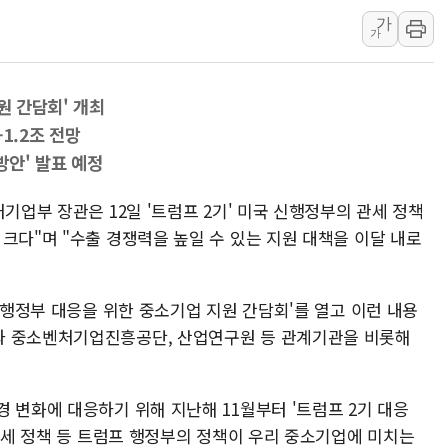
가
'화합' 꺼낸 김민석에
가
李대통령, ISA 개편 
동해중부 전 해상 풍랑
원 간담회' 개최
연일 폭염에 온열질환 
1.2조 전망
中 전방위 아파트 부양
방안' 발표 예정
인제 용대리 계곡서 수
동해시, 11~14일 '
기업부 장관은 12일 '트럼프 2기' 미국 신행정부의 관세 정책
크다"며 "수출 경쟁력을 높일 수 있는 지원 대책을 이달 내로
강원 중·남부 동해안 
청양 밭에서 일하던 9
폭염에 車 운전면허 기
기 행정부 대응을 위한 중소기업 지원 간담회'를 열고 이런 내용
과 중소벤처기업진흥공단, 산업연구원 등 관계기관을 비롯해
 변화에 대응하기 위해 지난해 11월부터 '트럼프 2기 대응
 관세 정책 등 트럼프 행정부의 정책이 우리 중소기업에 미치는