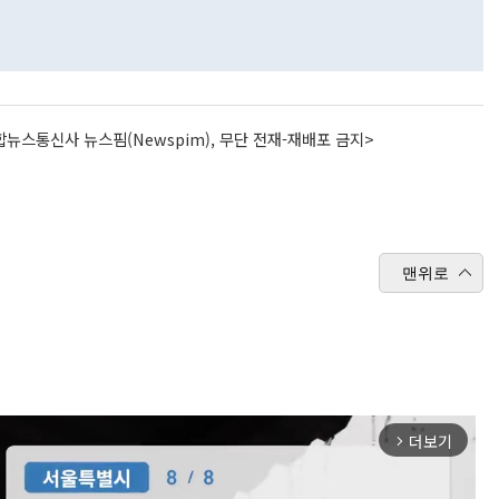
뉴스통신사 뉴스핌(Newspim), 무단 전재-재배포 금지>
맨위로
더보기
arrow_forward_ios