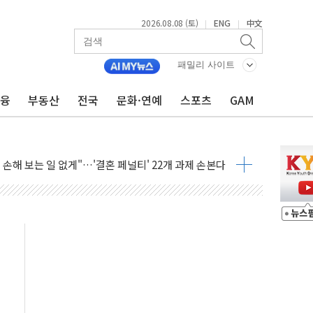
2026.08.08 (토)
ENG
中文
|
|
(8.10~8.14)
만지작…공습 한계·탄약 부족 현실화
패밀리 사이트
 최대 50㎜ 폭우…강원 동해안 강한 비 어어져
금융
부동산
전국
문화·연예
스포츠
GAM
…60대 환경미화원 수거차에 치여 사망
흉기 난동…60대 남성 2명 숨져
손해 보는 일 없게"…'결혼 페널티' 22개 과제 손본다
서 모터보트 전복…1명 사망·1명 실종
자 기림의 날 참석..."국제적 시민 연대로 목소리 내야"
질 중 실종 60대 나흘만에 숨진 채 발견
 흉기 살해 10대 아들 체포
 '뻔뻔' 받아친 정청래…제주 연설서 신경전 고조
재검토 지시…與 "적극 환영"·野 "졸속 국정"
주의보…10일까지 최대 3.5m 높은 물결
사망 23명…정부, 비상대응기구 가동