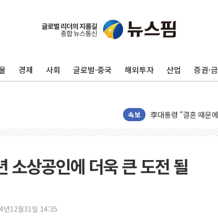
이번주 국내 주요 금융일정
美, 이란전 출구전략 
강릉·동해·삼척 시간당
울
경제
사회
글로벌·중국
해외투자
산업
증권·
폐기물 수거하다 참변
서울 중랑구 주택가서 
李대통령 "결혼 때문에 
여수 오동도 인근 해상
속보
추미애, '위안부' 피해
인천 선재도 갯벌서 해루
인천서 말다툼 중 어머니
년 소상공인에 더욱 큰 도전 될
'화합' 꺼낸 김민석에
李대통령, ISA 개편 
동해중부 전 해상 풍랑
24년12월31일 14:35
연일 폭염에 온열질환 