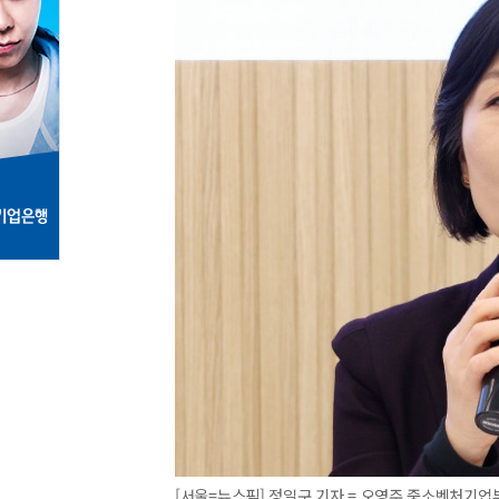
[서울=뉴스핌] 정일구 기자 = 오영주 중소벤처기