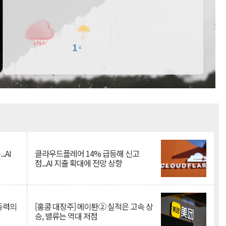
Mute
.AI
클라우드플레어 14% 급등해 신고
점...AI 지출 확대에 전망 상향
 동력의
[홍콩 대장주] 메이퇀② 실적은 고속 상
승, 밸류는 역대 저점