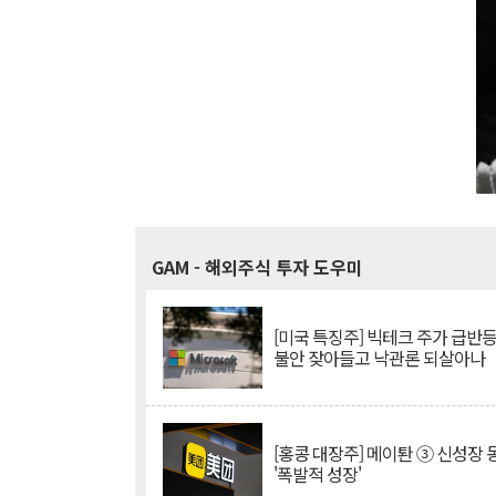
GAM
- 해외주식 투자 도우미
[미국 특징주] 빅테크 주가 급반등..
불안 잦아들고 낙관론 되살아나
[홍콩 대장주] 메이퇀 ③ 신성장
'폭발적 성장'