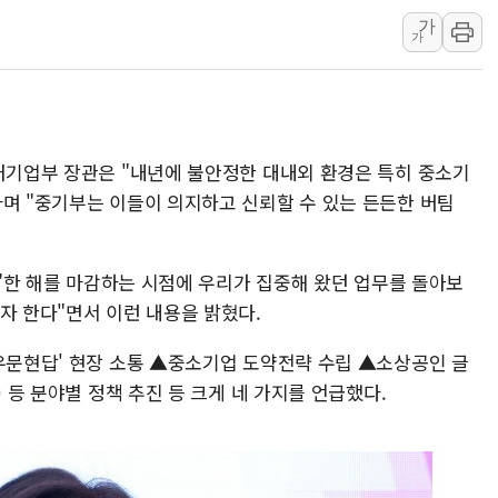
가
中 전방위 아파트 부양
가
인제 용대리 계곡서 수
동해시, 11~14일 '
강원 중·남부 동해안 
청양 밭에서 일하던 9
벤처기업부 장관은 "내년에 불안정한 대내외 환경은 특히 중소기
폭염에 車 운전면허 기
라며 "중기부는 이들이 의지하고 신뢰할 수 있는 든든한 버팀
해 "한 해를 마감하는 시점에 우리가 집중해 왔던 업무를 돌아보
자 한다"면서 이런 내용을 밝혔다.
'우문현답' 현장 소통 ▲중소기업 도약전략 수립 ▲소상공인 글
) 등 분야별 정책 추진 등 크게 네 가지를 언급했다.