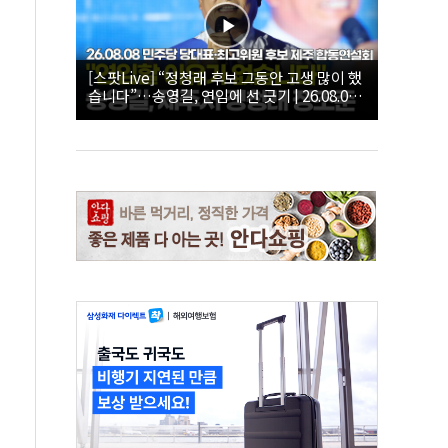
[스팟Live] “정청래 후보 그동안 고생 많이 했
습니다”…송영길, 연임에 선 긋기 | 26.08.08
더불어민주당 당대표·최고위원 후보 제주 합
동연설회