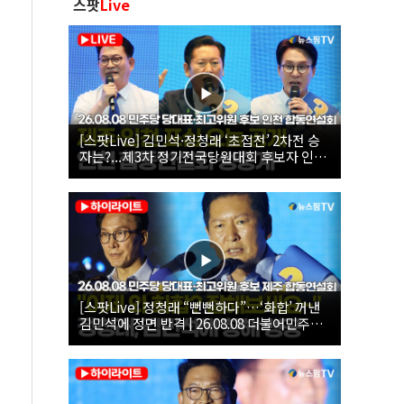
스팟
Live
[스팟Live] 김민석·정청래 ‘초접전’ 2차전 승
자는?...제3차 정기전국당원대회 후보자 인천
합동연설회 생중계 | 26.08.08
[스팟Live] 정청래 “뻔뻔하다”…‘화합’ 꺼낸
김민석에 정면 반격 | 26.08.08 더불어민주당
당대표·최고위원 후보 제주 합동연설회