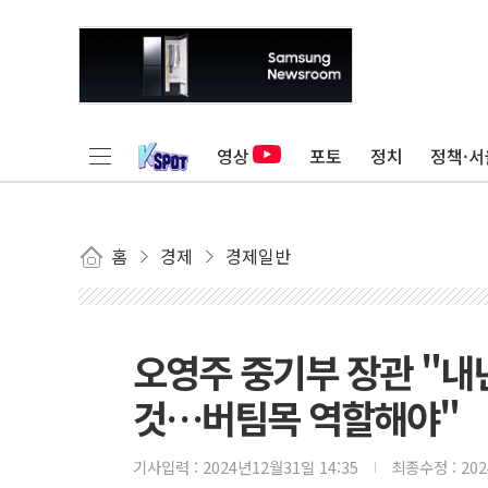
영상
포토
정치
정책·서
홈
경제
경제일반
오영주 중기부 장관 "내
것…버팀목 역할해야"
기사입력 :
2024년12월31일 14:35
최종수정 :
20