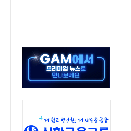
, 수도 베이징도 부동산 규제 철폐
위 상승으로 피서객 7명 고립…전원 구조
별똥별 멍' 운영…페르세우스 유성우 관측
시간당 50mm 이상 폭우…호우경보 발효
0대 숨져…온열질환 여부 조사
능시험 오전 집중 편성…체감온도 38도 넘으면 중단