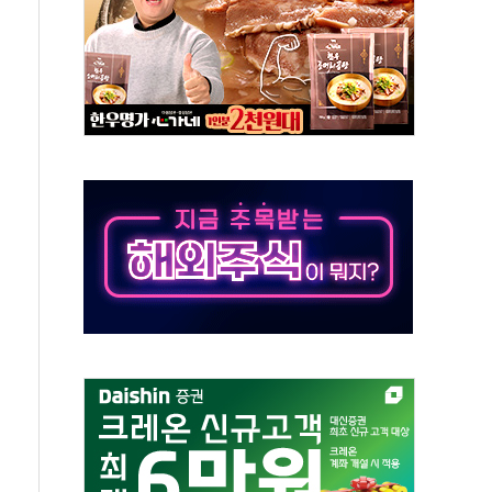
재검토 지시…與 "적극 환영"·野 "졸속 국정"
주의보…10일까지 최대 3.5m 높은 물결
사망 23명…정부, 비상대응기구 가동
, 수도 베이징도 부동산 규제 철폐
위 상승으로 피서객 7명 고립…전원 구조
별똥별 멍' 운영…페르세우스 유성우 관측
시간당 50mm 이상 폭우…호우경보 발효
0대 숨져…온열질환 여부 조사
능시험 오전 집중 편성…체감온도 38도 넘으면 중단