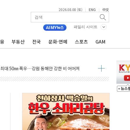
2026.08.08 (토)
ENG
中文
|
|
패밀리 사이트
금융
부동산
전국
문화·연예
스포츠
GAM
(8.10~8.14)
만지작…공습 한계·탄약 부족 현실화
 최대 50㎜ 폭우…강원 동해안 강한 비 어어져
…60대 환경미화원 수거차에 치여 사망
흉기 난동…60대 남성 2명 숨져
손해 보는 일 없게"…'결혼 페널티' 22개 과제 손본다
서 모터보트 전복…1명 사망·1명 실종
자 기림의 날 참석..."국제적 시민 연대로 목소리 내야"
질 중 실종 60대 나흘만에 숨진 채 발견
 흉기 살해 10대 아들 체포
 '뻔뻔' 받아친 정청래…제주 연설서 신경전 고조