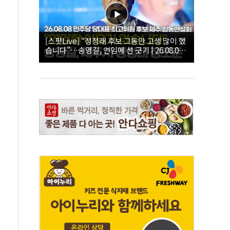
[스팟Live] “정청래 후보 그동안 고생 많이 했
습니다”…송영길, 연임에 선 긋기 | 26.08.08
더불어민주당 당대표·최고위원 후보 제주 합
동연설회