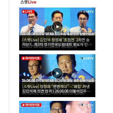
스팟
Live
[스팟Live] 김민석·정청래 ‘초접전’ 2차전 승
자는?...제3차 정기전국당원대회 후보자 인천
합동연설회 생중계 | 26.08.08
[스팟Live] 정청래 “뻔뻔하다”…‘화합’ 꺼낸
김민석에 정면 반격 | 26.08.08 더불어민주당
당대표·최고위원 후보 제주 합동연설회