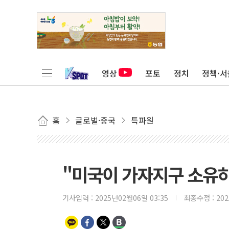
영상
포토
정치
정책·서
홈
글로벌·중국
특파원
"미국이 가자지구 소유
기사입력 :
2025년02월06일 03:35
최종수정 :
20