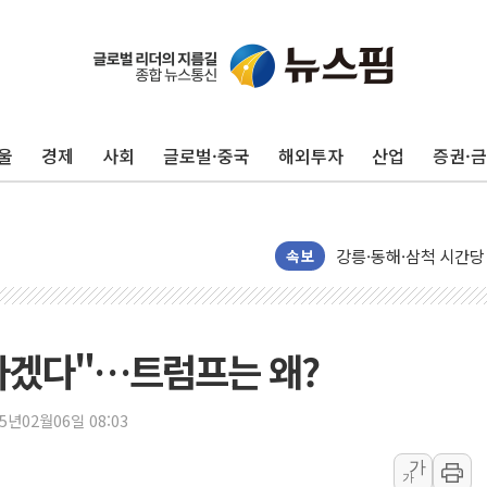
울
경제
사회
글로벌·중국
해외투자
산업
증권·
이번주 국내 주요 금융일정
美, 이란전 출구전략 
강릉·동해·삼척 시간당
폐기물 수거하다 참변
속보
서울 중랑구 주택가서 
李대통령 "결혼 때문에 
여수 오동도 인근 해상
하겠다"…트럼프는 왜?
추미애, '위안부' 피해
인천 선재도 갯벌서 해루
25년02월06일 08:03
인천서 말다툼 중 어머니
가
가
'화합' 꺼낸 김민석에