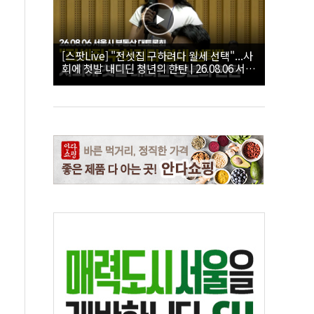
[스팟Live] "전셋집 구하려다 월세 선택"...사
회에 첫발 내디딘 청년의 한탄 | 26.08.06 서울
시 부동산 대토론회