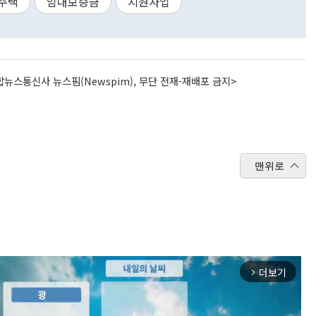
주택
임대보증금
지원사업
뉴스통신사 뉴스핌(Newspim), 무단 전재-재배포 금지>
맨위로
더보기
arrow_forward_ios