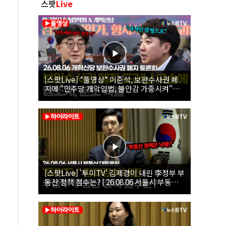
스팟
Live
[스팟Live] *풀영상* 이준석, 보완수사권 폐
지에 "민주당 개악입법, 불안감 가중시켜"｜
26.08.06 개혁신당 보완수사권 폐지 토론회
[스팟Live] '투미TV' 김제경이 내린 李정부 부
동산 정책 점수는? | 26.08.06 서울시 부동산
대토론회