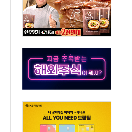
버리지 위험수위…숨은 차입이 더 큰 변수"
대응 1단계 진압 중
야, 경쟁상대 中과 비교해야"
하는 '선봉'의 대민 봉사
미사일 1발 발사… 올해 10번째·42일 만 도발
 새 안보 위기… 반군·마약카르텔이 습득해 전투 활용
어선 구조
무해한 표면 부식 물질"
분만에 진화...외국인 노동자 숨져