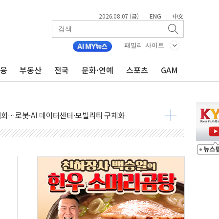
2026.08.07 (금)
ENG
中文
|
|
패밀리 사이트
금융
부동산
전국
문화·연예
스포츠
GAM
 상승… "2분기 기업 순이익 21% 증가" 전망
 나토 회원국 공격 검토… 거짓 깃발 작전"
재회…로봇·AI 데이터센터·모빌리티 구체화
·아이온큐·도어대시↑ VS 샌디스크·피그마·앱러빈↓
 반대…상법·자본시장법 개정 논의"
 차익실현 속 혼조세...웨스턴디지털·샌디스크↓
에 긴급 안보 점검회의
호르무즈 재개방 기대에 강세
조까지, 상승...호실적 보고 기업 상승세 뚜렷
인 '사파리' 공격… 시민들 공포감 극대화 전략
' 임시 주총 기대감에 홀로 상한가…마진 잔액은 사상 최고