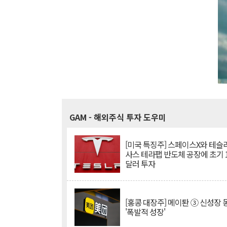
GAM
- 해외주식 투자 도우미
[미국 특징주] 스페이스X와 테슬라
사스 테라팹 반도체 공장에 초기 
달러 투자
[홍콩 대장주] 메이퇀 ③ 신성장
'폭발적 성장'