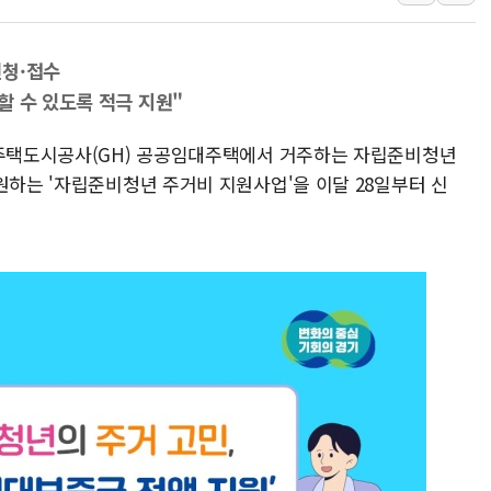
'월가의 황제' 다이먼 "금융시장 레
양주 섬유염색공장서 화재 1명 중상…
신청·접수
김정관 산업부 장관 "주 52시간 손봐
할 수 있도록 적극 지원"
해군 1함대 창설 80주년…지역과 함께
기주택도시공사(GH) 공공임대주택에서 거주하는 자립준비청년
[3보] 북, 원산서 동해로 단거리 탄도
원하는 '자립준비청년 주거비 지원사업'을 이달 28일부터 신
우크라 드론 전술, 중남미 콜롬비아에
동해해경, 독도 해상서 부유물 감긴 
주한미군 "오산기지 누출, 백린 아닌 
구미 폐염산처리업체서 불 2시간30여