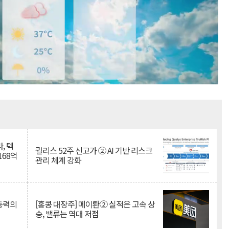
Mute
, 텍
퀄리스 52주 신고가 ② AI 기반 리스크
168억
관리 체계 강화
 동력의
[홍콩 대장주] 메이퇀② 실적은 고속 상
승, 밸류는 역대 저점