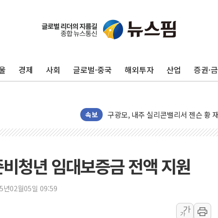
울
경제
사회
글로벌·중국
해외투자
산업
증권·
유럽증시, 견조한 실적 소화하며 대부분
리투아니아 국방 "러, 우크라 드론으로
구광모, 내주 실리콘밸리서 젠슨 황 
속보
뉴욕증시 개장 전 특징주...모더나
김정관 장관 "영업이익 N% 성과급
뉴욕증시 프리뷰, 미 주가선물 AI주
준비청년 임대보증금 전액 지원
청와대, 북한 단거리 탄도미사일 발사
금값 7주 만에 최고…美 고용 둔화·
25년02월05일 09:59
[인도증시] 중동 긴장 완화에 실적 호
러, 1인칭시점 드론으로 우크라 민간
가
가
[베트남 증시] 지수 하락 속 'DGC