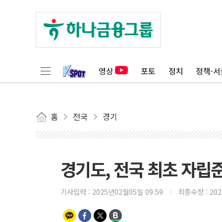
영상
포토
정치
정책·서
홈
전국
경기
경기도, 전국 최초 자립
기사입력 :
2025년02월05일 09:59
최종수정 :
20