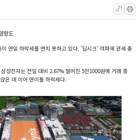
가
삼척시, 무건리 이끼폭포 생태탐방
가
전남광주 화정역 인근 도로 4중 
청도 문수리 야산서 산불 진화 중.
 영향도
'해병 순직 책임' 임성근 전 사단장
헥토이노베이션, 상반기 매출 첫 2
이 연일 하락세를 면치 못하고 있다. '딥시크' 여파에 관세 충
우리은행, 고창해상풍력에 4000억
NH농협은행, 모두투어 제휴 여행
삼성전자는 전일 대비 2.67% 떨어진 5만1000원에 거래 중
민병덕 "오늘 67개 점포 영업 재
내려앉은 데 이어 연이틀 하락세다.
하나금융이 쏘아 올린 CIFO, 