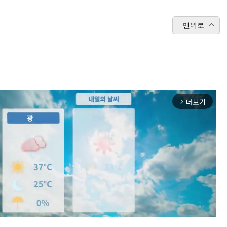
맨위로
더보기
arrow_forward_ios