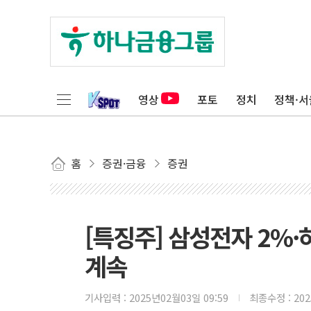
영상
포토
정치
정책·서
홈
증권·금융
증권
[특징주] 삼성전자 2%·
계속
기사입력 :
2025년02월03일 09:59
최종수정 :
20