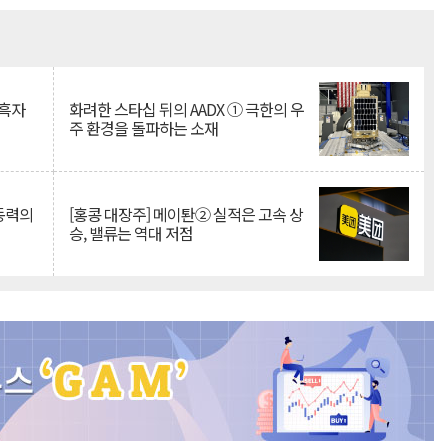
Mute
 흑자
화려한 스타십 뒤의 AADX ① 극한의 우
주 환경을 돌파하는 소재
 동력의
[홍콩 대장주] 메이퇀② 실적은 고속 상
승, 밸류는 역대 저점