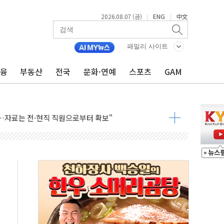
2026.08.07 (금)
ENG
中文
|
|
패밀리 사이트
금융
부동산
전국
문화·연예
스포츠
GAM
X90…'올 터치'는 호불호
시간36분만에 주불진화....인명피해 없어
…자료는 전·현직 직원으로부터 확보"
가자 3만 명 돌파
선 운항허가 취득...중국 노선 다변화
 창작자 지원 규모 2배 확대
...휴대폰 결제 최대 6000원 할인
고 제휴 전자책 요금제 출시
 호출 서비스
..지역축제 '불금전파, 송정'과 상생
비 본격화…'AI 데이터 기반 메디테크 혁신허브' 구상