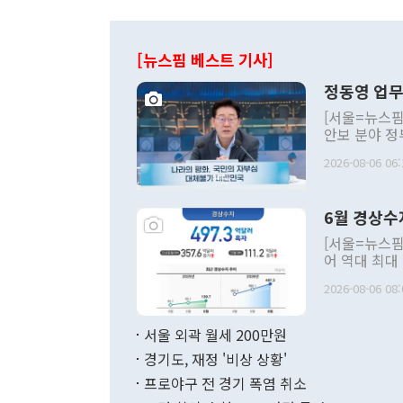
[뉴스핌 베스트 기사]
정동영 업무
[서울=뉴스핌
안보 분야 정
평화공존 발전
2026-08-06 06:
발언 중에는 
언한 것이 있
령은 공개적으
6월 경상수
주의적 희망에
관의 대북 정
[서울=뉴스핌
관 부처 장관
어 역대 최대
관의 무리한 
출 호조로 월
다. [정동영 통일부 장관이 지난달 23일 오후 서울 종로구 정부서울청사에
2026-08-06 08:
료=한국은행] 한국은행이 6일 발표한 '2026년 6월 국제수지(잠정)'에
서 취임 1주년 
면 지난 6월
부 장관 권한
1000만달러
서울 외곽 월세 200만원
발전 구상'을
이에 따라 올
적 갈등 해결
경기도, 재정 '비상 상황'
했다. 경상수
결과 혐오의 
9000만달러
프로야구 전 경기 폭염 취소
년간의 CVI
지 기준 상품