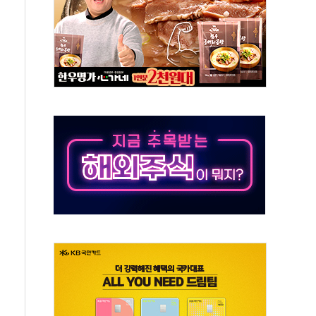
로 출입 통제
추돌…1명 심정지·5명 부상
..진화헬기 3대 투입
 항소심도 징역 3년
000억원 돌파
 금융 지원
적금 완판
개...장바구니에 홈플러스 담아달라" 호소
금융지주 포용금융 조직개편 신호탄