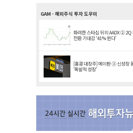
GAM
- 해외주식 투자 도우미
화려한 스타십 뒤의 AADX ② 2Q
전환 기대감 '41% 뛴다'
[홍콩 대장주] 메이퇀 ③ 신성장
'폭발적 성장'