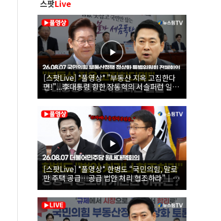
스팟
Live
[스팟Live] *풀영상* "부동산 지옥 고집한다
면!"...李대통령 향한 장동혁의 서슬퍼런 일갈
| 26.08.07 국민의힘 부동산정책 정상화 특별
위원회 전체회의
[스팟Live] *풀영상* 한병도 “국민의힘, 말로
만 주택 공급…공급 법안 처리 협조하라”｜
26.08.07 더불어민주당 원내대책회의