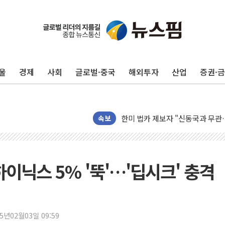
울
경제
사회
글로벌·중국
해외투자
산업
증권·
[시승기] 공간·승차감 잡은 볼보 E
[종합] 청도 흥선리 야산 산불 1
한미 법카 제보자 "신동국과 무관
라인게임즈, '콰이어트' 테스트 참
속보
에어로케이항공, 청주-중국 청두 노
네이버, AI 브리핑 도입 후 블로그
SKT, '8월 월간 럭키 페스타' 실시
하이닉스 5% '뚝'…'딥시크' 충격
LG헬로비전 '헬로모바일', 교보문
KTis, 02-114로 카카오 T 택시
해군1함대 '창설 80주년' 기념식.
25년02월03일 09:59
원주시, 첨단의료복합단지 지정 준