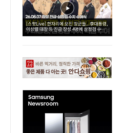
[스팟Live] 한자리에 모인 장군들...李대통령,
이상렬 대장 등 진급 장성 4명에 삼정검 수치
직접 수여｜26.08.07 장성 진급·삼정검 수치
수여식