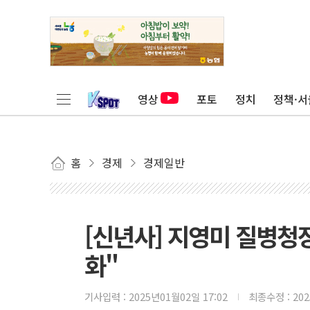
영상
포토
정치
정책·서
홈
경제
경제일반
[신년사] 지영미 질병청
화"
기사입력 :
2025년01월02일 17:02
최종수정 :
20