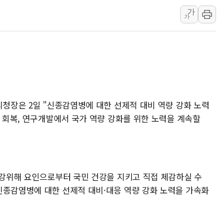
가
[AI MY 뉴스] 뉴욕 반도체주 프리뷰...美 고용 쇼크에 반도
가
뉴욕증시 프리뷰, 美 고용 쇼크에 금리 인상 우려 후퇴…나
[종합] 美 7월 고용 2만3000명 감소 '쇼크'…9월 금리 인
[사진] 이슬람 수니파 3개국, 공동방위협정 체결
뉴욕증시 개장 전 특징주...아틀라시안·클라우드플레어
보훈부, 미 DPAA와 MOU… "6·25 미군 실종자 7359명
트럼프 "금리 내려야"…파월 때와 달리 워시엔 톤 낮춰
리청장은 2일 "신종감염병에 대한 선제적 대비 역량 강화 노력
, 회복, 연구개발에서 국가 역량 강화를 위한 노력을 계속할
특정 정치인 측근 포항시 정책특보 내정설...포항시 '시끌'
 건강위해 요인으로부터 국민 건강을 지키고 직접 체감하실 수
신종감염병에 대한 선제적 대비·대응 역량 강화 노력을 가속화