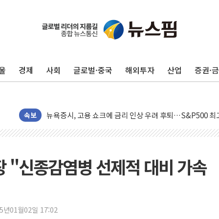
10월 보완수사권 폐지·공소청 출범…피해자들 '범죄 사각
울
경제
사회
글로벌·중국
해외투자
산업
증권·
민주, 오늘 제주·인천 경선 결과 발표...'김민석 재역전 vs
한상협, 업계 개인정보 보안 새판 짠다…'자율규제단체' 
뉴욕증시, 고용 쇼크에 금리 인상 우려 후퇴…S&P500 
트럼프, 쿡 연준 이사 해임 재추진…"26일까지 의혹 소명"
속보
유럽증시, 美 고용 예상 밖 부진에 연준 금리 인상 가능성 
미 연준 매파 기세 꺾이나…고용 감소에 9월 동결 전망 우
[종합] 이슬람 수니파 3국, '공동방위협정' 체결… 이스라
장 "신종감염병 선제적 대비 가속
트럼프, 백신·자폐증 행정명령 검토…"이르면 다음 주"
美 항소법원, 백악관 무도회장 공사 중단 명령…트럼프 제
이란 핵심 원유 수출항 '하르그섬', 최근 1주일 이상 '올스
25년01월02일 17:02
美 고용 쇼크에 엔화 장중 급등…시장은 "또 개입했나" 촉