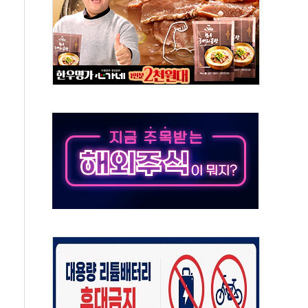
체주 '활짝'
스닥 선물 1%대 상승
상 기대 후퇴
·태양광주↑ VS 트레이드데스크·웬디스↓
 끝까지 찾겠다"