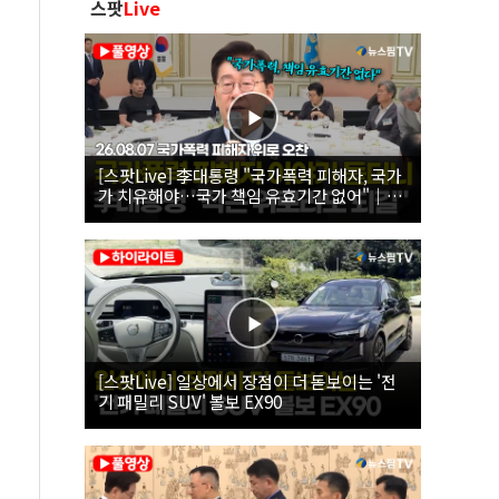
스팟
Live
[스팟Live] 李대통령 "국가폭력 피해자, 국가
가 치유해야…국가 책임 유효기간 없어"｜
26.08.07 국가폭력 피해자 위로 오찬
[스팟Live] 일상에서 장점이 더 돋보이는 '전
기 패밀리 SUV' 볼보 EX90