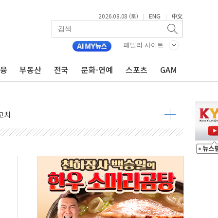
2026.08.08 (토)
ENG
中文
|
|
패밀리 사이트
지대' 우려
금융
부동산
전국
문화·연예
스포츠
GAM
 정청래 격차 확대'
타진
최고치
 요구
낮아지며 상승… STOXX 600 지수는 나흘 연속 최고치
세
엘·이란 위협에 맞설 자체 억지력 강화
동
톱'… 美 해상봉쇄 영향
각