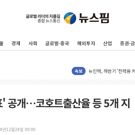
울
경제
사회
글로벌·중국
해외투자
산업
증권·
[단독] "입주민 갑질 아
유인우주선 달 착륙지 선정
뉴인텍, 하반기 '전력용 
듀오백 정관영 대표, 자사
속보
BGF리테일, 2분기 영업익
휴젤, 매출 2545억원·
포스코, 희귀가스 사업 
표' 공개…코호트출산율 등 5개 지
진원생명과학, '코로나19 
경북도·대구시 '2차 공공기
서울 아파트값 0.26%
24년12월24일 09:00
효성중공업, 덴마크에 초고