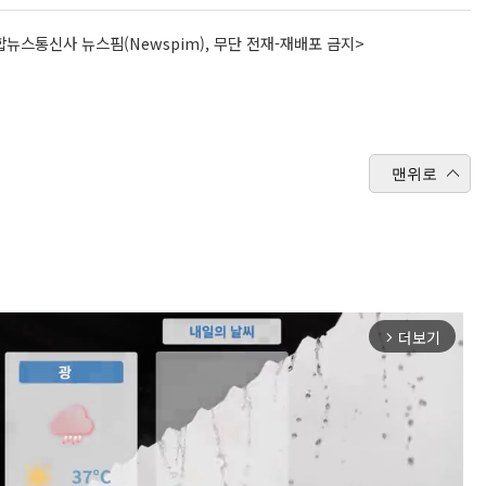
뉴스통신사 뉴스핌(Newspim), 무단 전재-재배포 금지>
맨위로
더보기
arrow_forward_ios