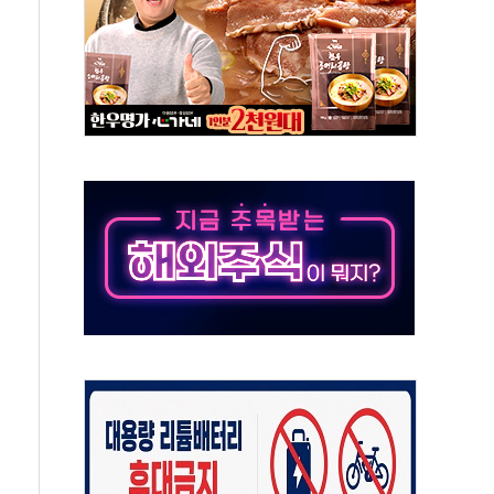
대대적 인상 계획...업계 파장 예고
업익 14.2% 감소…"온라인 사업으로 성장"
 투표' 요구...친청계 응집력 '희석' 전략 통할까
현대 테라타워 구리갈매' 공급
…'매출 절반' 실리콘 반등에 하반기 기대
치 프레임에 졸속 추진…'잼데믹' 안보까지 몰고 와"
재개해야 여론조사 51.9%…그것이 국민의 뜻"
규모의 AI 데이터센터 건설 추진
층 안부에 AI 활용…이주노동자 폭염 방치, 국격 훼손"