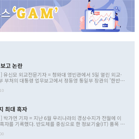
보고 논란
] 유신모 외교전문기자 = 청와대 영빈관에서 5일 열린 외교·
부 부처의 대통령 업무보고에서 정동영 통일부 장관의 '한반도
 구상'과 업무보고 발언이 논란을 빚고 있다. 이날 정 장관의
10
정부 내 조율을 거치지 않은 사안을 정책으로 추진하겠다고 공
는가 하면 사실 관계에 맞지 않은 설명도 있었다. 이재명 대통
로 신중을 기해 달라고 경고했고, 조현 외교부 장관은 '이상
지 최대 흑자
 근거한 비현실적 구상'이라는 비판을 내놨다. 그동안 정 장
책 관련 발언이 물의를 빚은 적은 여러 번 있지만 대통령과 유
] 박가연 기자 = 지난 6월 우리나라의 경상수지가 전월에 이
이 공개적으로 부정적 입장을 표명한 것은 이례적이다. 정 장
 흑자를 기록했다. 반도체를 중심으로 한 정보기술(IT) 품목 수
대북 접근법과 월권을 제어해야 한다는 목소리도 높아지고 있
간 상품수출이 처음으로 1000억달러를 넘어선 영향이다. [자
00
 따르