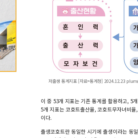
저출생 통계지표 [자료=통계청] 2024.12.23 plum
이 중 53개 지표는 기존 통계를 활용하고, 
5개 지표는 코호트출산율, 코호트무자녀비율
이다.
출생코호트란 동일한 시기에 출생이라는 동일한