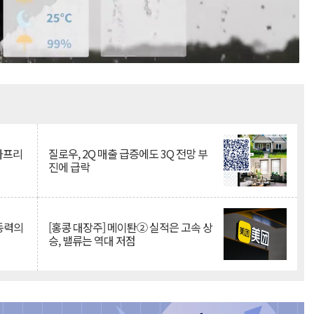
Mute
·아프리
질로우, 2Q 매출 급증에도 3Q 전망 부
진에 급락
 동력의
[홍콩 대장주] 메이퇀② 실적은 고속 상
승, 밸류는 역대 저점