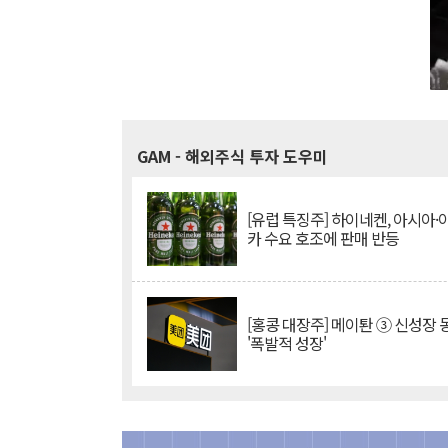
GAM
- 해외주식 투자 도우미
[유럽 특징주] 하이네켄, 아시아
카 수요 호조에 판매 반등
[홍콩 대장주] 메이퇀 ③ 신성장
'폭발적 성장'