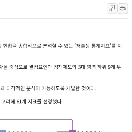
가
딥시크, AI 서비스 가격 
가
CJ프레시웨이, 2분기 영
초박빙 경선에 친명계 '추가
진
구리시 입주업종 확대…'
KCC, 실적은 주춤했지만
생 현황을 종합적으로 분석할 수 있는 '저출생 통계지표'를 지
정점식 "사관학교 통합 정
장동혁 "李대통령 재판 
황을 중심으로 결정요인과 정책제도의 3대 영역 하위 9개 부
日, 아키타에 일본 최대 
[종합] 李대통령 "취약계
과 다각적인 분석이 가능하도록 개발한 것이다.
 고려해 61개 지표를 선정했다.