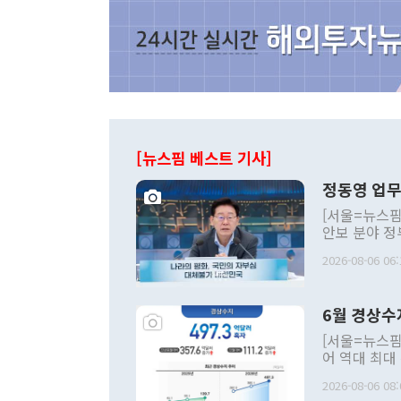
[뉴스핌 베스트 기사]
정동영 업무
[서울=뉴스핌
안보 분야 정
평화공존 발전
2026-08-06 06:
발언 중에는 
언한 것이 있
령은 공개적으
6월 경상수
주의적 희망에
관의 대북 정
[서울=뉴스핌
관 부처 장관
어 역대 최대
관의 무리한 
출 호조로 월
다. [정동영 통일부 장관이 지난달 23일 오후 서울 종로구 정부서울청사에
2026-08-06 08:
료=한국은행] 한국은행이 6일 발표한 '2026년 6월 국제수지(잠정)'에