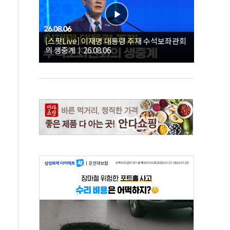
[스팟Live] 이재명 대통령 주재 수석보좌관회
의 생중계｜26.08.06