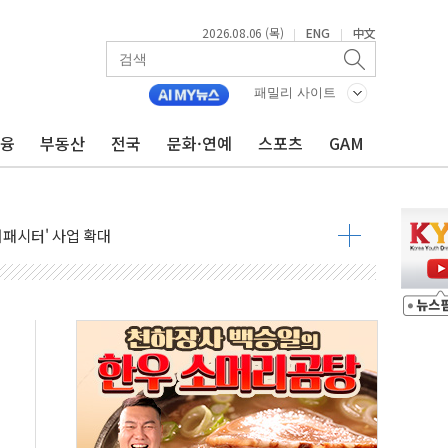
2026.08.06 (목)
ENG
中文
|
|
패밀리 사이트
금융
부동산
전국
문화·연예
스포츠
GAM
니다"…원주 A아파트 '입주민 3인방' 정면 반박
 밑그림, 중국 全月 1대 5백만 지질도 완성
커패시터' 사업 확대
주 추가 매입
 849억원…전년 比 22.3%↑
영업익 1037억원…상반기 역대 최대
항공우주·방산으로 넓힌다
DNA 백신 플랫폼' 美 특허 확보
관 이전' 대응 '맞손'
↑…상승폭 커졌지만 고가주택 밀집된 강남·서초 둔화
압변압기 첫 공급...국가 전력망에 첫 입성