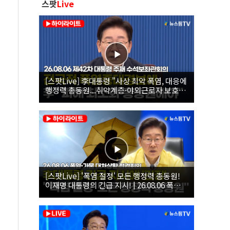
스팟
Live
[스팟Live] 李대통령 "사상 최악 폭염, 대응에
행정력 총동원...취약계층·야외근로자 보호에
힘써야"｜26.08.06 제42차 대통령 주재 수석
보좌관회의
[스팟Live] '폭염 절정' 모든 행정력 총동원!
이재명 대통령의 긴급 지시! | 26.08.06 폭염•
가뭄 대처상황 점검회의