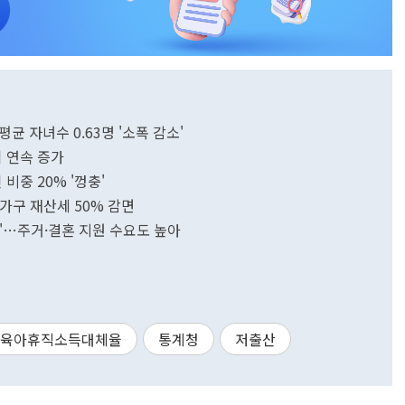
균 자녀수 0.63명 '소폭 감소'
기 연속 증가
비중 20% '껑충'
 가구 재산세 50% 감면
립'…주거·결혼 지원 수요도 높아
육아휴직소득대체율
통계청
저출산