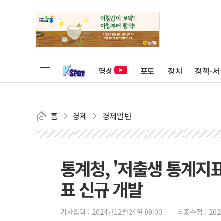
영상
포토
정치
정책·서
홈
경제
경제일반
통계청, '저출생 통계지
표 신규 개발
기사입력 :
2024년12월24일 09:00
최종수정 :
20