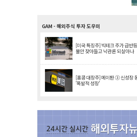
GAM
- 해외주식 투자 도우미
[미국 특징주] 빅테크 주가 급반등..
불안 잦아들고 낙관론 되살아나
[홍콩 대장주] 메이퇀 ③ 신성장
'폭발적 성장'