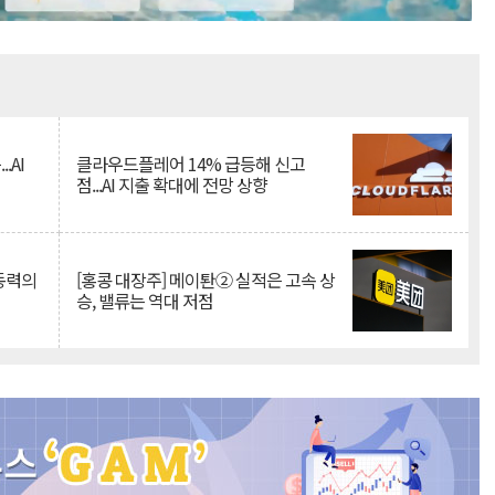
Mute
.AI
클라우드플레어 14% 급등해 신고
점...AI 지출 확대에 전망 상향
 동력의
[홍콩 대장주] 메이퇀② 실적은 고속 상
승, 밸류는 역대 저점