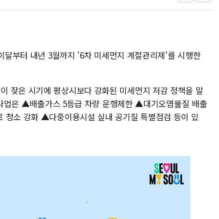
오세훈 "용산공원 주택 검토, 민주당 스스로 원칙 뒤집는 
충북 주말 무더위 지속…청주·진천 35도, 곳곳 소나기
10월 보완수사권 폐지·공소청 출범…피해자들 '범죄 사각
 이달부터 내년 3월까지 '6차 미세먼지 계절관리제'를 시행한
한상협, 업계 개인정보 보안 새판 짠다…'자율규제단체' 
민주당, 오늘 제주·인천 경선 발표...김민석 '재역전' vs 정
뉴욕증시, 고용 쇼크에 금리 인상 우려 후퇴…S&P500 
이 잦은 시기에 평상시보다 강화된 미세먼지 저감 정책을 말
트럼프, 쿡 연준 이사 해임 재추진…"26일까지 의혹 소명"
요 사업은 ▲배출가스 5등급 차량 운행제한 ▲대기오염물질 배출
유럽증시, 美 고용 예상 밖 부진에 연준 금리 인상 가능성 
 청소 강화 ▲다중이용시설 실내 공기질 특별점검 등이 있
미 연준 매파 기세 꺾이나…고용 감소에 9월 동결 전망 우