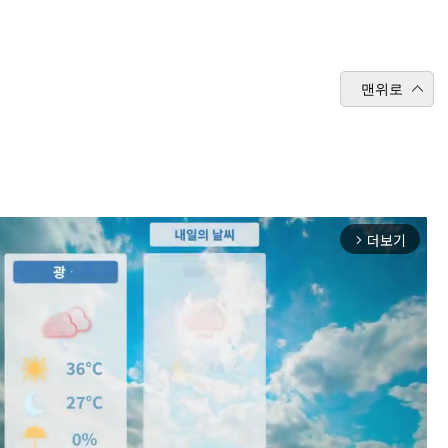
맨위로
더보기
arrow_forward_ios