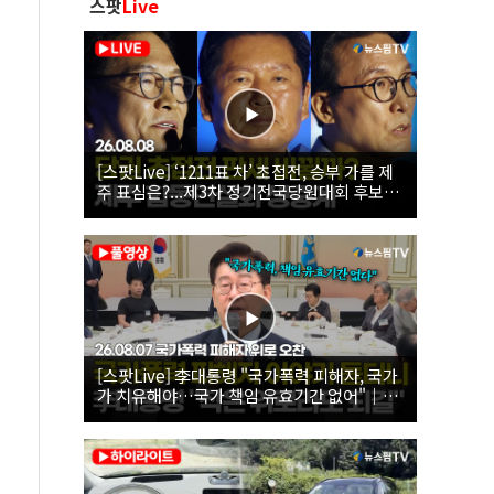
스팟
Live
[스팟Live] ‘1211표 차’ 초접전, 승부 가를 제
주 표심은?...제3차 정기전국당원대회 후보자
제주 합동연설회 생중계 | 26.08.08
[스팟Live] 李대통령 "국가폭력 피해자, 국가
가 치유해야…국가 책임 유효기간 없어"｜
26.08.07 국가폭력 피해자 위로 오찬