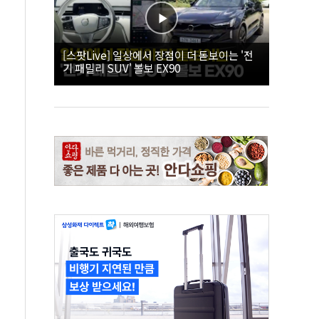
[스팟Live] 일상에서 장점이 더 돋보이는 '전
기 패밀리 SUV' 볼보 EX90