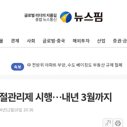
울
경제
사회
글로벌·중국
해외투자
산업
증권·
동해중부 전 해상 풍랑주의보…10일까지 최대 3.5m 높은
연일 폭염에 온열질환 사망 23명…정부, 비상대응기구 가
中 전방위 아파트 부양, 수도 베이징도 부동산 규제 철폐
인제 용대리 계곡서 수위 상승으로 피서객 7명 고립…전원
속보
동해시, 11~14일 '별똥별 멍' 운영…페르세우스 유성우 
강원 중·남부 동해안 시간당 50mm 이상 폭우…호우경보
청양 밭에서 일하던 90대 숨져…온열질환 여부 조사
계절관리제 시행…내년 3월까지
폭염에 車 운전면허 기능시험 오전 집중 편성…체감온도 3
李대통령, 'ISA·주가누르기 방지법' 전면 재검토 지시
24년12월10일 10:36
'호우 특보' 경북 울진 시간당 20~30mm 강한 비...가뭄 
가
가
주말 무더위·열대야 지속…내륙 곳곳 소나기