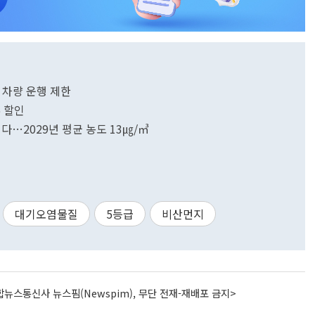
 차량 운행 제한
% 할인
다…2029년 평균 농도 13㎍/㎥
대기오염물질
5등급
비산먼지
뉴스통신사 뉴스핌(Newspim), 무단 전재-재배포 금지>