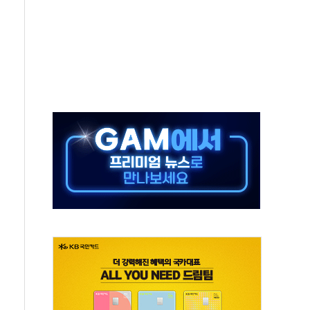
것"
지대' 우려
타진
청래 '격차 확대'
최고치
 요구
낮아지며 상승… STOXX 600 지수는 나흘 연속 최고치
세