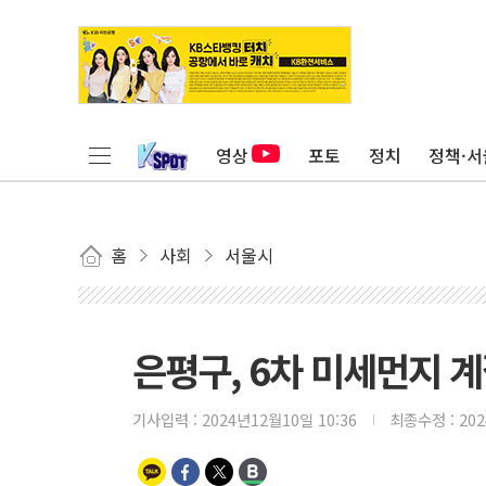
영상
포토
정치
정책·서
홈
사회
서울시
은평구, 6차 미세먼지 
기사입력 :
2024년12월10일 10:36
최종수정 :
20