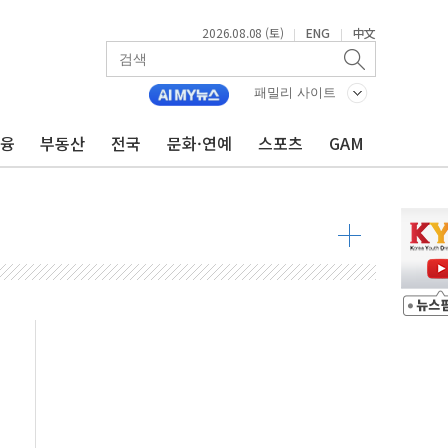
2026.08.08 (토)
ENG
中文
|
|
패밀리 사이트
금융
부동산
전국
문화·연예
스포츠
GAM
 물결
동
 구조
관측
 발효
8도 넘으면 중단
해소될 듯