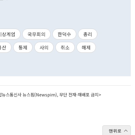
비상계엄
국무회의
한덕수
총리
용산
통제
사의
취소
해제
뉴스통신사 뉴스핌(Newspim), 무단 전재-재배포 금지>
맨위로