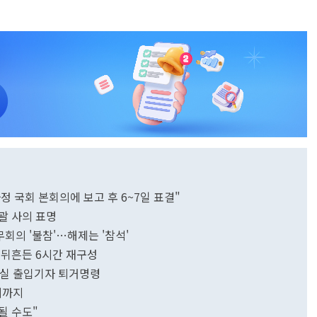
 자정 국회 본회의에 보고 후 6~7일 표결"
괄 사의 표명
무회의 '불참'…해제는 '참석'
뒤흔든 6시간 재구성
령실 출입기자 퇴거명령
제까지
될 수도"