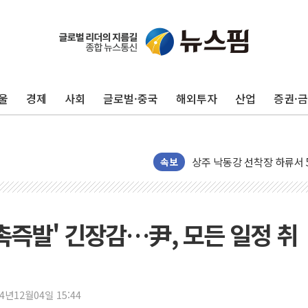
울
경제
사회
글로벌·중국
해외투자
산업
증권·
평택 진위면 공장서 질식사
포항 블루밸리 국가산단에 '
상주 낙동강 선착장 하류서 50
[종합] 김민석, 정청래에 누적 1
속보
민주당 경북도당위원장에 오중
인천서 말다툼 중 어머니 살
김민석, 강원·대구·경북 경선서
촉즉발' 긴장감…尹, 모든 일정 취
[속보] 민주, 강원·대구·경북 
[속보] 민주, 경북 경선 결과 
[속보] 민주, 대구 경선 결과 
24년12월04일 15:44
[속보] 민주, 강원 경선 결과 