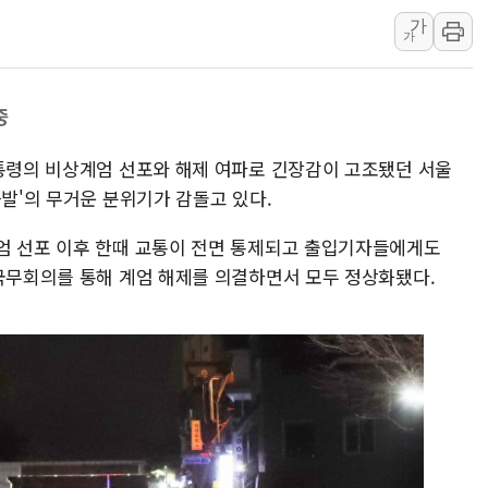
가
정재헌 CEO, SKT 장기고
가
최태원, 노소영에 9440억
하나금융, 명동 소상공인에 
중
인천시 광복절 현수막 '태
병무청, 보충역 전면 손질…
대통령의 비상계엄 선포와 해제 여파로 긴장감이 고조됐던 서울
홈플러스發 대형마트 판매,
즉발'의 무거운 분위기가 감돌고 있다.
윤준병·이해민 의원, '정부
엄 선포 이후 한때 교통이 전면 통제되고 출입기자들에게도
'호우·산사태 주의보' 울진 
 국무회의를 통해 계엄 해제를 의결하면서 모두 정상화됐다.
여야, 황희 '버스 하우스' 공