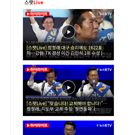
스팟
Live
[스팟Live] 정청래 대구 승리에도 1622표
차…강원·TK 경선 이긴 김민석 1위 수성 |
26.08.09 더불어민주당 당대표·최고위원 후
보 대구·경북 합동연설회
[스팟Live] “맞습니다! 교체해야 합니다!”…
정청래, 지도부 교체 주장 ‘정면돌파’ |
26.08.09 더불어민주당 당대표·최고위원 후
보 대구·경북 합동연설회