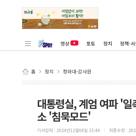
영상
포토
정치
정책·서
홈
정치
청와대·감사원
대통령실, 계엄 여파 '일
소 '침묵모드'
기사입력 :
2024년12월04일 15:44
최종수정 :
20