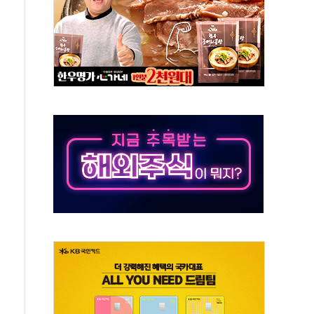
객 400명 맞이…"마음 잇는 시간 되길"
 지급 확정되나…재상고 앞두고 막판 셈법
'행복상자' 전달
극기 거꾸로' 논란…이틀만에 철거
 예술·체육요원 최대 33% 감축
 역대 최대폭 감소한 9.4%↓…유통업계 양극화 심화
 특사'로 콜롬비아 대통령 취임식 참석
시간당 30mm 강한 비...호우 피해 없어
방…野 "청년 우롱 기괴" vs 與 "송구한 해프닝"