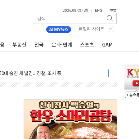
2026.08.09 (일)
ENG
中文
|
|
패밀리 사이트
금융
부동산
전국
문화·연예
스포츠
GAM
고 발생…작업자 1명 숨져
철강 AI융합실증센터' 들어선다
대 숨진 채 발견...경찰, 조사 중
.48%p 차 선두 유지...金 46.01% vs 鄭 44.53%
기 당선...합산득표율 68.63%
해 10대 구속…범행 후 반려견도 죽여
 정청래에 승리…金 48.54% vs 鄭 44.40%
경선 결과...김민석 48.54% 정청래 44.40%
발표...김민석 47.37% 정청래 45.71% 송영길 6.92%
발표...정청래 47.82% 김민석 46.35% 송영길 5.83%
발표...김민석 50.30% 정청래 41.94% 송영길 7.76%