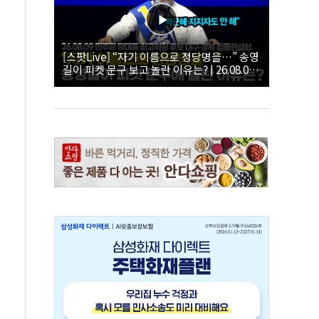
[스팟Live] “자기 이름으로 정당명을…” 송영
길이 피켓 문구 보고 놀란 이유는? | 26.08.09
더불어민주당 당대표·최고위원 후보 대구·경
북 합동연설회