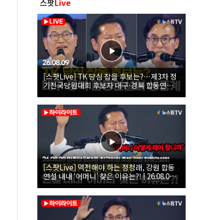
스팟
Live
[스팟Live] TK 당심 잡을 후보는?…제3차 정
기전국당원대회 후보자 대구·경북 합동연설
회 생중계 | 26.08.09
[스팟Live] 역전해야 하는 정청래, 강원 합동
연설 내내 ‘어머니’ 찾은 이유는?! | 26.08.09
더불어민주당 당대표·최고위원 후보 강원 합
동연설회