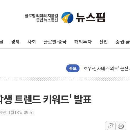
하나금융, 명동 소상공인에 
인천시 광복절 현수막 '태
병무청, 보충역 전면 손질…
울
경제
사회
글로벌·중국
해외투자
산업
증권·
홈플러스發 대형마트 판매,
윤준병·이해민 의원, '정부
'호우·산사태 주의보' 울진 
여야, 황희 '버스 하우스' 
속보
풀무원재단, '국제과학연극제
현대그린푸드 '텍사스로드하
與 "세제개편안 8월 말 당
 대학생 트렌드 키워드' 발표
경인고속도로서 차량 4대 연
"AI가 먼저 알아채고 고친
24년11월18일 09:51
삼성전자, 美국립연구소와 
가
가
[인사] 국무조정실·국무