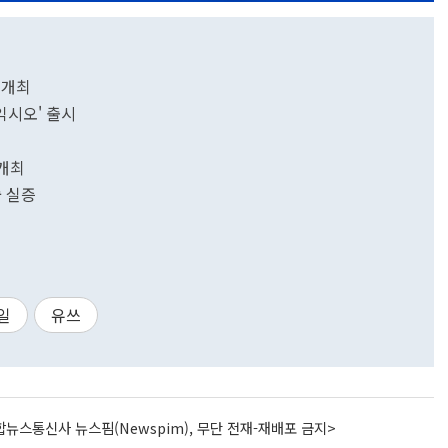
 개최
'익시오' 출시
 개최
술 실증
일
유쓰
뉴스통신사 뉴스핌(Newspim), 무단 전재-재배포 금지>