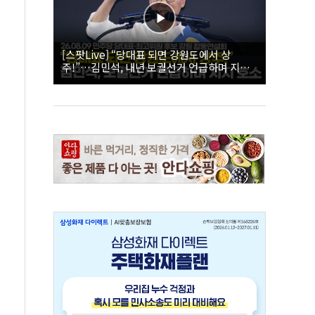
[스팟Live] “당대표 되면 강원도에서 상
주!”…김민석, 내년 보궐선거 언급하며 지지
호소 | 26.08.09 더불어민주당 당대표·최고위
원 후보 강원 합동연설회