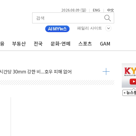
2026.08.09 (일)
ENG
中文
|
|
'행복상자' 전달
극기 거꾸로' 논란…이틀만에 철거
패밀리 사이트
 예술·체육요원 최대 33% 감축
금융
부동산
전국
문화·연예
스포츠
GAM
 역대 최대폭 감소한 9.4%↓…유통업계 양극화 심화
 특사'로 콜롬비아 대통령 취임식 참석
시간당 30mm 강한 비...호우 피해 없어
공방…野 "청년 우롱 기괴" vs 與 "송구한 해프닝"
 2026'서 어린이 과학연극 2편 수상
우스' 잠실점, 직장인 핫플레이스로 부상
정 조율 완료…초고가·비거주 1주택 등 여론 수렴"
쇄 추돌…7세 남아 등 4명 부상
다"…LG유플러스, AI 홈네트워크 구현 첫발
영하 30도 극저온 난방기술 개발한다
총리비서실