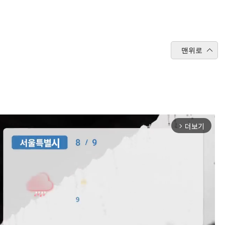
맨위로
더보기
arrow_forward_ios