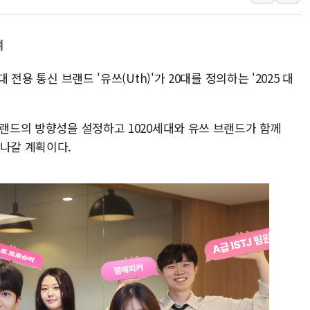
롯데백화점, 앰배서더 2기
한수원 "폭염 속 전력수급
여
박형수 의원 '선관위 견제·감
 전용 통신 브랜드 '유쓰(Uth)'가 20대를 정의하는 '2025 대
장동혁, 李 대통령에 "결혼
정부, 독도 조사활동 日 항
김성회, 국민의힘에 "청년
브랜드의 방향성을 설정하고 1020세대와 유쓰 브랜드가 함께
 나갈 계획이다.