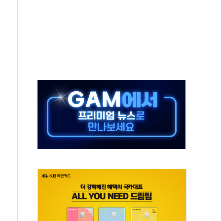
 모집…지역 크리에이터 확대
 이상무"…김회천 사장, 원전 현장점검
독 강화' 2개 법 대표 발의
 페널티 만든 건 이 정권…신생아 특례 대출까지 줄여"
의에 "수용할 수 없다" 반박
 결혼까지 정쟁 소재 삼아…청년 삶 가로막는 걸림돌"