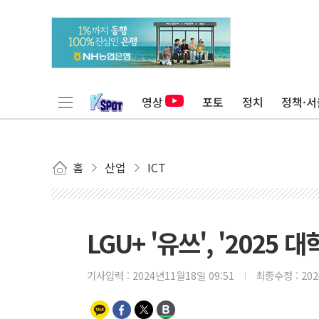
영상
포토
정치
정책·서
홈
산업
ICT
LGU+ '유쓰', '2025
기사입력 :
2024년11월18일 09:51
최종수정 :
20