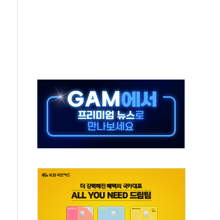
고한 파트너십 이어갈 예정"
항의 서한…"표현의 자유 위협"
.2분기 영업이익 121% 급증
울·경기·충북 선관위 등 추가 압수수색
, 30일 2주년 기념 행사
..RSU 세제지원 긍정 검토되길"