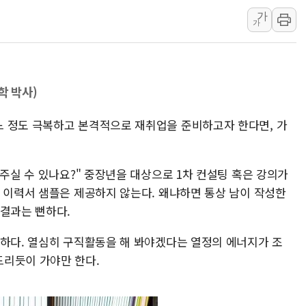
가
[컨콜] 네이버, "엔비디아와 공
가
美공화, 韓 '개정 정통망법'에 
롯데쇼핑, 백화점이 이끈 반등..
합수본, '투표율 조작 의혹' 서
 박사)
교원그룹 펫 프렌들리 호텔 '키녹'
벤처업계 "정부 세제개편안 환영.
 정도 극복하고 본격적으로 재취업을 준비하고자 한다면, 가
 주실 수 있나요?" 중장년을 대상으로 1차 컨설팅 혹은 강의가
나 이력서 샘플은 제공하지 않는다. 왜냐하면 통상 남이 작성한
 결과는 뻔하다.
급하다. 열심히 구직활동을 해 봐야겠다는 열정의 에너지가 조
드리듯이 가야만 한다.