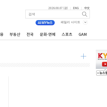
2026.08.07 (금)
ENG
中文
|
|
달러 건넨 韓기업 조사… "관세 무마용 뇌물 의혹"
품공사 등 20곳 '최우수'...인천환경공단 등 '부진'
패밀리 사이트
 숨진 채 발견
금융
부동산
전국
문화·연예
스포츠
GAM
보안기업, 중국제 공유기서 '백도어' 발견
않겠다"
회원 수 세계 1위…국내 회원 34% 증가
 혜택 강화...새벽 배송 도입 예정
으로 부동산과 건강까지 영역 확장 예정
장기공급 합의에 7%대 급등
IT 2026' 참가
억원…순이익 흑자 전환
 따른 중과세는 과세 원칙 어긋나"
이용자수 1000만 돌파