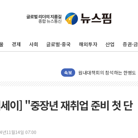
美 민주, 트럼프 측에 200만 
지방공기업 경영평가, 서울농수산식
예천 실종신고 80대 남성 논둑서
울
경제
사회
글로벌·중국
해외투자
산업
증권·
"35초마다 중국과 통신"...美
한병도 "막말 정치를 좌시하지 
원내대책회의 참석하는 한병도
AIA그룹, 12년 연속 MDRT 
속보
[컨콜] 네이버, 멤버십 연계 배송
[컨콜] 네이버 AI탭, 올해 안
[특징주] 포스코퓨처엠, LFP 
세이] "중장년 재취업 준비 첫 단
HDC랩스, 'BUILD CON SUMM
와이즈버즈, 상반기 매출 245
배준영 의원 "거주 사용 형태에
24년11월14일 07:00
[컨콜] 네이버, AI탭 월간 활성 