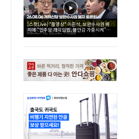
[스팟Live] *풀영상* 이준석, 보완수사권 폐
지에 "민주당 개악입법, 불안감 가중시켜"｜
26.08.06 개혁신당 보완수사권 폐지 토론회