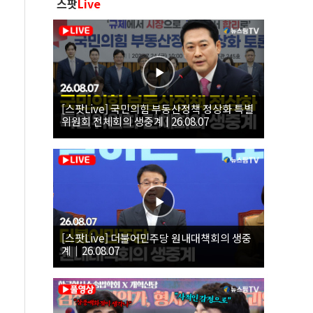
스팟
Live
[스팟Live] 국민의힘 부동산정책 정상화 특별
위원회 전체회의 생중계 | 26.08.07
[스팟Live] 더불어민주당 원내대책회의 생중
계｜26.08.07