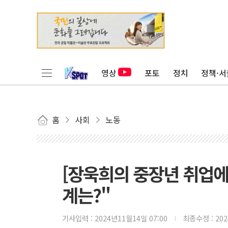
영상
포토
정치
정책·서
홈
사회
노동
[장욱희의 중장년 취업에
계는?"
기사입력 :
2024년11월14일 07:00
최종수정 :
20