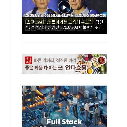
[스팟Live] “당 돌아가는 모습에 분노”…김민
석, 정청래와 신경전 | 26.08.08 더불어민주당
당대표·최고위원 후보 제주 합동연설회