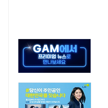
별똥별 멍' 운영…페르세우스 유성우 관측
시간당 50mm 이상 폭우…호우경보 발효
0대 숨져…온열질환 여부 조사
능시험 오전 집중 편성…체감온도 38도 넘으면 중단
누르기 방지법' 전면 재검토 지시
시간당 20~30mm 강한 비...가뭄 해소될 듯
지속…내륙 곳곳 소나기