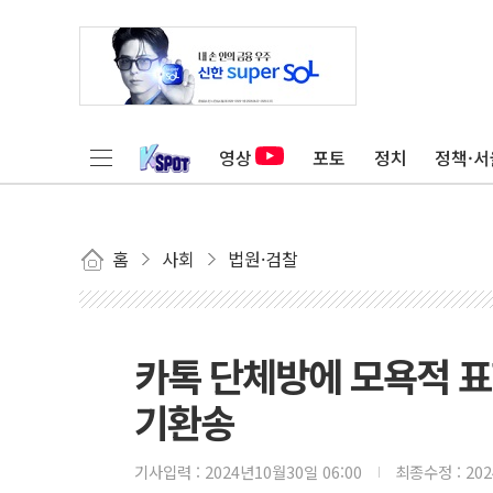
영상
포토
정치
정책·서
홈
사회
법원·검찰
카톡 단체방에 모욕적 표현
기환송
기사입력 :
2024년10월30일 06:00
최종수정 :
20