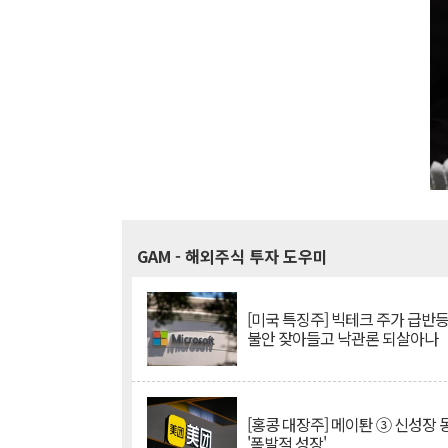
GAM
- 해외주식 투자 도우미
[미국 특징주] 빅테크 주가 급반등..
불안 잦아들고 낙관론 되살아나
[홍콩 대장주] 메이퇀 ③ 신성장
'폭발적 성장'