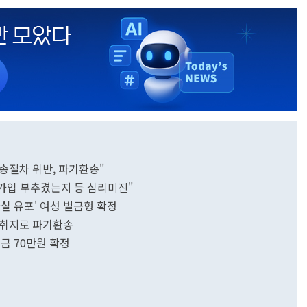
소송절차 위반, 파기환송"
"가입 부추겼는지 등 심리미진"
실 유포' 여성 벌금형 확정
죄 취지로 파기환송
금 70만원 확정