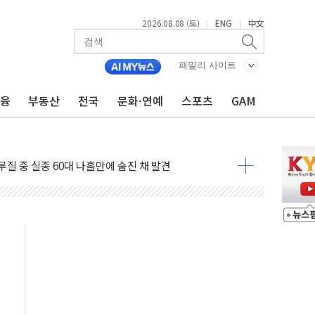
2026.08.08 (토)
ENG
中文
|
|
…60대 환경미화원 수거차에 치여 사망
흉기 난동…60대 남성 2명 숨져
패밀리 사이트
손해 보는 일 없게"…'결혼 페널티' 22개 과제 손본다
금융
부동산
전국
문화·연예
스포츠
GAM
서 모터보트 전복…1명 사망·1명 실종
자 기림의 날 참석..."국제적 시민 연대로 목소리 내야"
질 중 실종 60대 나흘만에 숨진 채 발견
 흉기 살해 10대 아들 체포
 '뻔뻔' 받아친 정청래…제주 연설서 신경전 고조
재검토 지시…與 "적극 환영"·野 "졸속 국정"
주의보…10일까지 최대 3.5m 높은 물결
사망 23명…정부, 비상대응기구 가동
, 수도 베이징도 부동산 규제 철폐
위 상승으로 피서객 7명 고립…전원 구조