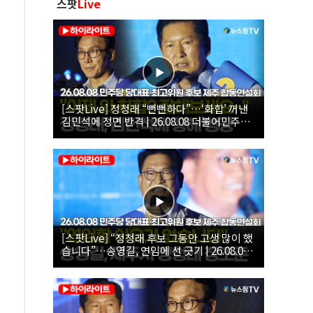
스팟
Live
[스팟Live] 정청래 “뻔뻔하다”…‘화합’ 꺼낸
김민석에 정면 반격 | 26.08.08 더불어민주당
당대표·최고위원 후보 제주 합동연설회
[스팟Live] “정청래 후보 그동안 고생 많이 했
습니다”…송영길, 연임에 선 긋기 | 26.08.08
더불어민주당 당대표·최고위원 후보 제주 합
동연설회