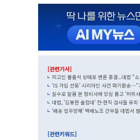
[관련기사]
피고인 불출석 상태로 변론 종결...대법 "
'IS 가입 선동' 시리아인 사건 파기환송…
실수로 알몸 본 정비사에 앙심 품고 '허위사
대법, '김봉현 술접대' 전·현직 검사들 유
'배송 업무방해' 택배노조 간부들 대법서 벌
[관련키워드]