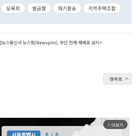
모욕죄
벌금형
파기환송
지역주택조합
뉴스통신사 뉴스핌(Newspim), 무단 전재-재배포 금지>
맨위로
더보기
arrow_forward_ios