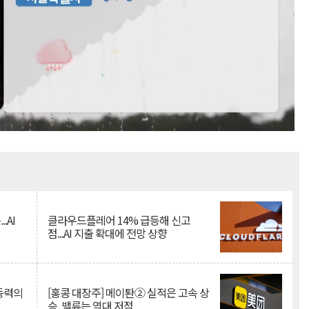
Mute
.AI
클라우드플레어 14% 급등해 신고
점...AI 지출 확대에 전망 상향
 동력의
[홍콩 대장주] 메이퇀② 실적은 고속 상
승, 밸류는 역대 저점