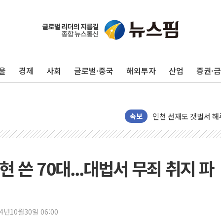
폐기물 수거하다 참변
서울 중랑구 주택가서 
李대통령 "결혼 때문에 
울
경제
사회
글로벌·중국
해외투자
산업
증권·
여수 오동도 인근 해상
추미애, '위안부' 피해
인천 선재도 갯벌서 해루
속보
인천서 말다툼 중 어머니
'화합' 꺼낸 김민석에
李대통령, ISA 개편 
 쓴 70대...대법서 무죄 취지 파
동해중부 전 해상 풍랑
연일 폭염에 온열질환 
中 전방위 아파트 부양
인제 용대리 계곡서 수
24년10월30일 06:00