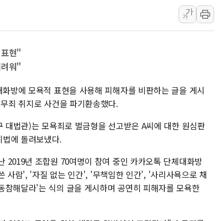
동해시, 11~14일 '
가
강원 중·남부 동해안 
가
청양 밭에서 일하던 9
폭염에 車 운전면허 기
 표현"
李대통령, 'ISA·주가
어려워"
'호우 특보' 경북 울진 
체대화방에 모욕적 표현을 사용해 피해자를 비판하는 글을 게시
주말 무더위·열대야 
 무죄 취지로 사건을 파기환송했다.
구 대법관)는 모욕죄로 벌금형을 선고받은 A씨에 대한 원심판
지법에 돌려보냈다.
 2019년 조합원 70여명이 참여 중인 카카오톡 단체대화방
사람', '자질 없는 인간', '무책임한 인간', '사리사욕으로 채
동참해달라'는 식의 글을 게시하며 공연히 피해자를 모욕한