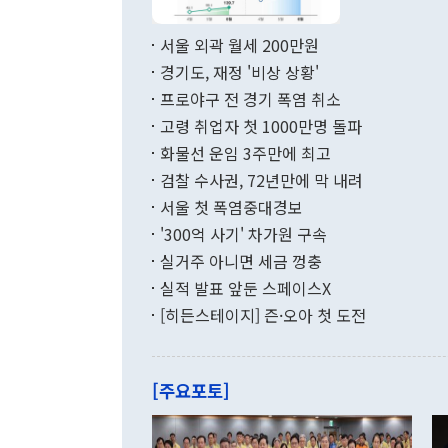
료=한국은행] 한국은행이 6일 발표한 '2026년 6월 국제수지(잠정)'에
서 취임 1주년 
면 지난 6월
부 장관 권한
1000만달러
서울 외곽 월세 200만원
발전 구상'을
이에 따라 올
적 갈등 해결
경기도, 재정 '비상 상황'
했다. 경상수
결과 혐오의 
9000만달러
프로야구 전 경기 폭염 취소
년간의 CVI
지 기준 상품
고령 취업자 첫 1000만명 돌파
무너졌다고도 
며 월간 기준
현실을 바꾸는
달러로 38.
화물선 운임 3주만에 최고
를 평화 체제
196.9% 급
검찰 수사권, 72년만에 막 내려
함께 4자 대
수출은 160
지만 이 대통
서울 첫 폭염중대경보
(18.6%) 
화공존 정책이
했다. 통관 기
'300억 사기' 차가원 구속
다"고 지적했
(16.4%)
투리가 잡혀 
실거주 아니면 세금 껑충
월(-10억9
쁜 상황이 초
증가와 유류할
실적 발표 앞둔 스페이스X
9·19 군사
기록했지만 
[히든스테이지] 즌·오아 첫 도전
"우리의 선의
로 전환됐다.
으로 약간의 의문
를 기록해 전
관은 업무보고
는 배당수입
주의에 근거한
줄면서 25억
[주요포토]
라며 "여러분
억1000만달
이 9월 러시
였던 올해 3
며 "정부 차
인의 해외투자