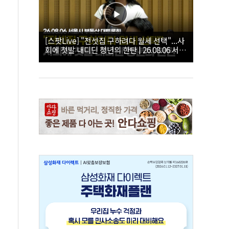
[스팟Live] "전셋집 구하려다 월세 선택"...사
회에 첫발 내디딘 청년의 한탄 | 26.08.06 서울
시 부동산 대토론회