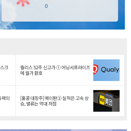
Mute
리스크
퀄리스 52주 신고가 ① 어닝서프라이즈
에 월가 환호
 동력의
[홍콩 대장주] 메이퇀② 실적은 고속 상
승, 밸류는 역대 저점