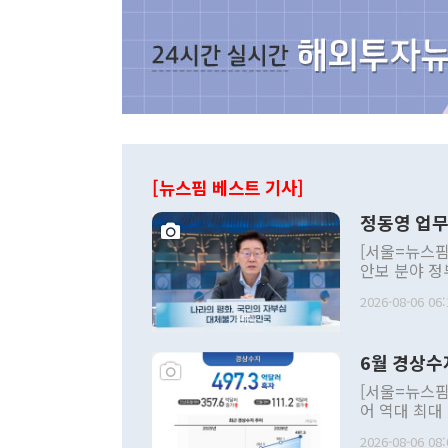
[뉴스핌 베스트 기사]
정동영 업무
[서울=뉴스핌
안보 분야 정
평화공존 발전
2026-08-06 06:
발언 중에는 
언한 것이 있
령은 공개적으
6월 경상수
주의적 희망에
관의 대북 정
[서울=뉴스핌
관 부처 장관
어 역대 최대
관의 무리한 
출 호조로 월
다. [정동영 통일부 장관이 지난달 23일 오후 서울 종로구 정부서울청사에
2026-08-06 08: