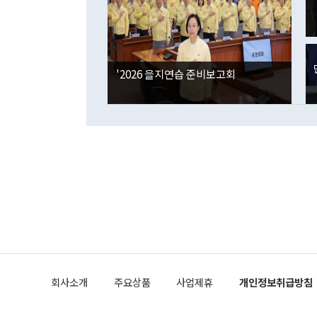
은 "그것은 
각각 증가했다
잘랐다. 정 
국인의 국내 
않았다는 점에
감소하며 전월
사합의 복원,
경신했다. 외
권이라는 지적
분기 말 만기
뒤 "여기 업
다. 내국인의
'2026 을지연습 준비보고회
부의 한 소식
다. eoyn2@
를 거쳐 결정
련 부처 장관
하고 대통령의
한 문제"라고 지적했다. 이재명 대통령이
외교 국방 등
2026.08.05 ◆시대착오적 접근, 대북 인식 오류 더욱 문제인 것은 정 장관
의 이같은 주
실과 다른 인
격히 변화하고
못하고 있다는
되뇌는 것은 
법을 호도하고
이나 미국은 
금까지의 북핵
회사소개
주요상품
사업제휴
개인정보취급방침
공하는 방식으
과 중유 제공
의 모든 단계