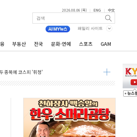
2026.08.06 (목)
ENG
中文
|
|
 시즌2
·가축 피해 최소화 '총력 대응'
패밀리 사이트
자금 유입에도 박스권…美 암호화폐 법안 처리 여부도 변수
금융
부동산
전국
문화·연예
스포츠
GAM
시위 '62일째'..."대부분 여기서 상주"
온열질환자 2665명·사망 23명
두 종목에 코스피 '휘청'
3대·건물 1동 전소
리 탄도미사일 발사
10년 이상…리뉴얼이 경쟁력 가른다
유병호 구속적부심 기각
사개혁위에 보완수사권 폐지 우려 전달
수무책… 패트리엇 미사일 지원, 작년의 3분의 1
 불구속 송치
차 조사…'당정대 회의' 한동훈·방기선 수사도 속도