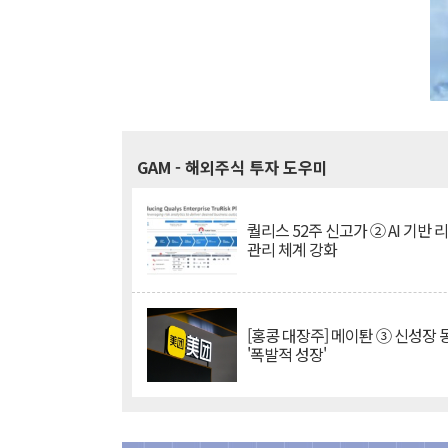
GAM
- 해외주식 투자 도우미
퀄리스 52주 신고가 ② AI 기반 
관리 체계 강화
[홍콩 대장주] 메이퇀 ③ 신성장
'폭발적 성장'