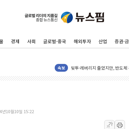
해군과 함께하는 '불금전파, 송정'
강원도 폭염특보 11일째…온열질환
[코인 시황] 비트코인, ETF 
울
경제
사회
글로벌·중국
해외투자
산업
증권·
[르포] 39도 폭염 속 잠실 개표소 
강원·전라권 폭염중대경보 확대…
빚투·레버리지 줄었지만, 반도체 
속보
양주 가전제품 창고서 화재…차량 
[2보] 북한, 원산서 동해상 단거
종로·중구 오피스 78%가 준공 
법원, '관저 이전 봐주기 감사' 
성폭력 피해자 보호단체, 경찰수
우크라, 러 탄도미사일 공격에 속
24년10월10일 15:22
"5.18은 북한 지령" 설교한 목사
가
가
[종합] 특검, '양평' 원희룡 2