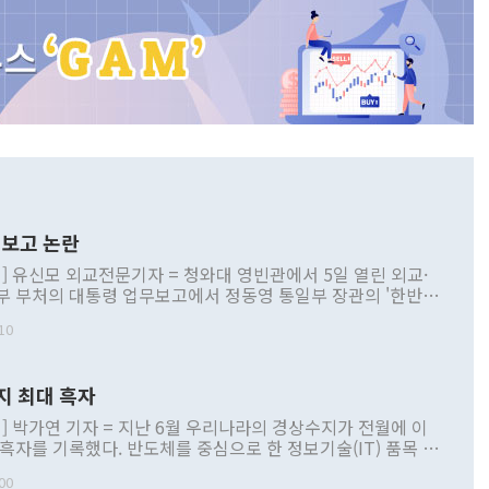
보고 논란
] 유신모 외교전문기자 = 청와대 영빈관에서 5일 열린 외교·
부 부처의 대통령 업무보고에서 정동영 통일부 장관의 '한반도
 구상'과 업무보고 발언이 논란을 빚고 있다. 이날 정 장관의
10
정부 내 조율을 거치지 않은 사안을 정책으로 추진하겠다고 공
는가 하면 사실 관계에 맞지 않은 설명도 있었다. 이재명 대통
로 신중을 기해 달라고 경고했고, 조현 외교부 장관은 '이상
지 최대 흑자
 근거한 비현실적 구상'이라는 비판을 내놨다. 그동안 정 장
책 관련 발언이 물의를 빚은 적은 여러 번 있지만 대통령과 유
] 박가연 기자 = 지난 6월 우리나라의 경상수지가 전월에 이
이 공개적으로 부정적 입장을 표명한 것은 이례적이다. 정 장
 흑자를 기록했다. 반도체를 중심으로 한 정보기술(IT) 품목 수
대북 접근법과 월권을 제어해야 한다는 목소리도 높아지고 있
간 상품수출이 처음으로 1000억달러를 넘어선 영향이다. [자
00