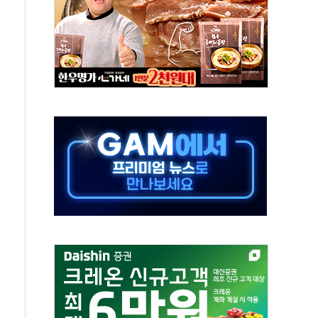
 절정…서울 한낮 39도
…30여분 만에 진화
연으로 형사사법 틀 바꿔…국민 불안감 가중"
억원…전년 比 21.2%↑
광…지역펀드 9·10호 확정
체 발사