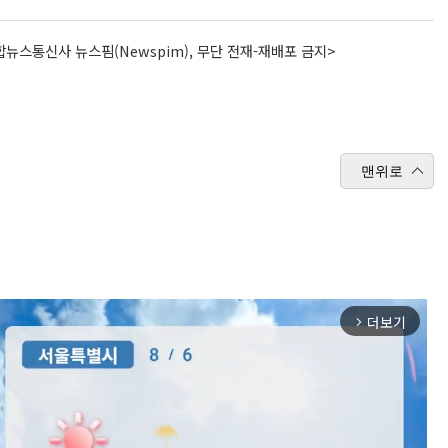
뉴스통신사 뉴스핌(Newspim), 무단 전재-재배포 금지>
맨위로
더보기
arrow_forward_ios