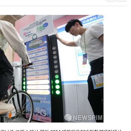
[내일날씨] 절기상 '입추'에 폭염
제천 바이오밸리 공장 옥상서 불
개혁신당 "민주, '盧 수사' 악
CJ온스타일, 2분기 영업익 260
AI 연산은 포항, 전력 저장은 영
[속보] 북, 동해상으로 미상 발사