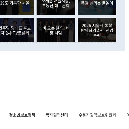
외교부의 몫"이라며 "아직 거기까지 진도가 나가지 않았다"고
오세훈 서울시장,
. 증권투자에서는 외국인의 국내 주식 매도세가 이어졌다. 외
39도 기록한 서울
폭염 날리는 물놀이
부동산 대토론회
장관이 이날 소개한 대북 구상과 설명은 정부 내 조율을 거치지
주식 투자는 차익실현 매도 등의 영향으로 316억1000만달러
서 문제가 있다. 특히 주적 표현 대체와 국호 사용, 9·19 군
(-310억5000만달러)에 이어 역대 최대 순매도 기록을 다시
 4자회담 추진 등은 통일부 장관이 결정할 사안이 아니어서 월
국인의 국내 채권투자는 세계국채지수(WGBI) 자금 유입에도
이 나오고 있다. 이 대통령은 정 장관의 업무보고를 듣고 난
도래 영향으로 증가 폭이 줄어든 52억9000만달러를 기록했
2026 서울시 통합
무보고에 발표했다고 승인난 건 아니다"라고 재차 확인했다. 정
민주당 당대표 후보
비 오는 날의 '비
 해외 증권투자는 주식을 중심으로 35억6000만달러 증가했
방위회의 화재 진압
자 2차 TV토론회
광'처럼
통은 "정 장관의 발언 내용은 대부분 국가안전보장회의(NSC)
newspim.com
훈련
된 사안이 아닌 정 장관의 개인적 생각에 가깝다"며 "안보 관
이 정부의 공식 정책이 아닌 사안을 추진하겠다고 업무보고를
 면전에서 '국군통수권자가 나서야 한다'고 주장한 것은 심각
 5일 청와대 영빈관에서 열린 통일
 외교 안보 부처 업무보고에서 발언하고 있다. [사진=청와대]
장이 현 시점에서 이미 참고가 될 수 없는 과거의 경험 또는 사
식에 기반하고 있다는 것이다. 정 장관이 주장하는 구상은 급
 있는 북한의 전략과 한반도 및 국제 정세를 전혀 반영하지
 비판이 제기되고 있다. 정 장관이 "흘러간 선(先)비핵화만
현실을 바꾸지 못한다"고 언급한 것은 지금까지의 대북 접근
 있다. 북핵 위기 발발 이후 지금까지 모든 핵 협상에서 한국
북한에 선비핵화를 공식적으로 요구한 적이 없기 때문이다. 지
 협상은 북한의 비핵화 조치에 한·미가 상응하는 대가를 제
로 이뤄졌다. 1994년 북·미 제네바 기본합의는 핵시설 동결
청소년보호정책
독자권익센터
수용자권익보호위원회
의 교환이었다. 2005년 9.19 공동성명도 북한의 비핵화 조치
에 상응조치를 제공하는 '행동 대 행동' 원칙이 적용됐다. 대북