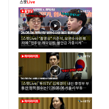
스팟
Live
[스팟Live] *풀영상* 이준석, 보완수사권 폐
지에 "민주당 개악입법, 불안감 가중시켜"｜
26.08.06 개혁신당 보완수사권 폐지 토론회
[스팟Live] '투미TV' 김제경이 내린 李정부 부
동산 정책 점수는? | 26.08.06 서울시 부동산
대토론회