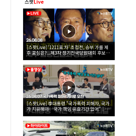
스팟
Live
[스팟Live] ‘1211표 차’ 초접전, 승부 가를 제
주 표심은?...제3차 정기전국당원대회 후보자
제주 합동연설회 생중계 | 26.08.08
[스팟Live] 李대통령 "국가폭력 피해자, 국가
가 치유해야…국가 책임 유효기간 없어"｜
26.08.07 국가폭력 피해자 위로 오찬