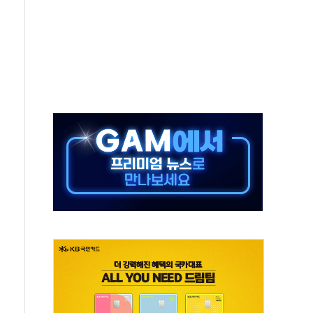
지대' 우려
타진
청래 '격차 확대'
최고치
 요구
낮아지며 상승… STOXX 600 지수는 나흘 연속 최고치
세