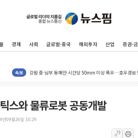
동해중부 전 해상 풍랑주의보…10일까지 최대 3.5m 높은
연일 폭염에 온열질환 사망 23명…정부, 비상대응기구 가
中 전방위 아파트 부양, 수도 베이징도 부동산 규제 철폐
울
경제
사회
글로벌·중국
해외투자
산업
증권·
인제 용대리 계곡서 수위 상승으로 피서객 7명 고립…전원
동해시, 11~14일 '별똥별 멍' 운영…페르세우스 유성우 
강원 중·남부 동해안 시간당 50mm 이상 폭우…호우경보
속보
청양 밭에서 일하던 90대 숨져…온열질환 여부 조사
폭염에 車 운전면허 기능시험 오전 집중 편성…체감온도 3
李대통령, 'ISA·주가누르기 방지법' 전면 재검토 지시
보틱스와 물류로봇 공동개발
'호우 특보' 경북 울진 시간당 20~30mm 강한 비...가뭄 
주말 무더위·열대야 지속…내륙 곳곳 소나기
24년09월26일 10:29
오세훈 "용산공원 주택 검토, 민주당 스스로 원칙 뒤집는 
충북 주말 무더위 지속…청주·진천 35도, 곳곳 소나기
가
가