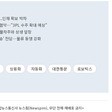
...인재 확보 박차
협약…"3PL 수주 확대 예상"
 화물차주와 상생 앞장
송' 전담…물류 동맹 강화
상용화
자동화
대한통운
로보틱스
뉴스통신사 뉴스핌(Newspim), 무단 전재-재배포 금지>