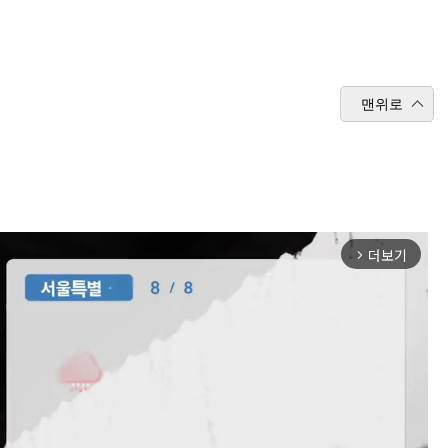
맨위로
더보기
arrow_forward_ios