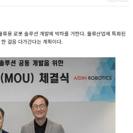
10월 보완수사권 폐지·공소청 출범…피해자들 '범죄 사각
한상협, 업계 개인정보 보안 새판 짠다…'자율규제단체' 
민주당, 오늘 제주·인천 경선 발표...김민석 '재역전' vs 정
뉴욕증시, 고용 쇼크에 금리 인상 우려 후퇴…S&P500 
 물류용 로봇 솔루션 개발에 박차를 가한다. 물류산업에 특화된
트럼프, 쿡 연준 이사 해임 재추진…"26일까지 의혹 소명"
 한 걸음 다가간다는 계획이다.
유럽증시, 美 고용 예상 밖 부진에 연준 금리 인상 가능성 
미 연준 매파 기세 꺾이나…고용 감소에 9월 동결 전망 우