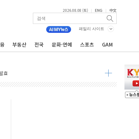
2026.08.08 (토)
ENG
中文
|
|
 물결
동
패밀리 사이트
금융
부동산
전국
문화·연예
스포츠
GAM
 구조
관측
 발효
8도 넘으면 중단
해소될 듯
것"