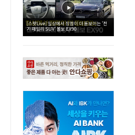
[스팟Live] 일상에서 장점이 더 돋보이는 '전
기 패밀리 SUV' 볼보 EX90