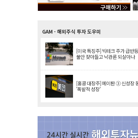
GAM
- 해외주식 투자 도우미
[미국 특징주] 빅테크 주가 급반등..
불안 잦아들고 낙관론 되살아나
[홍콩 대장주] 메이퇀 ③ 신성장
'폭발적 성장'