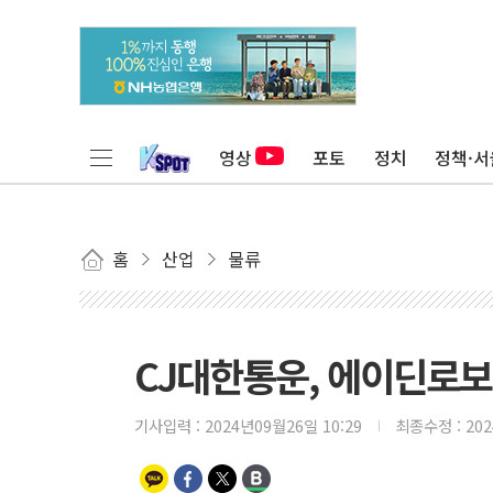
영상
포토
정치
정책·서
홈
산업
물류
CJ대한통운, 에이딘로
기사입력 :
2024년09월26일 10:29
최종수정 :
20