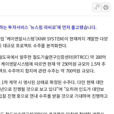
가
"전월세 대책 없고 집값만
가
배틀그라운드 모바일 월드
청와대 "내일 부동산 점검 
 분석하는 투자서비스 '뉴스핌 라씨로'에 먼저 출고됐습니다.
케이피에프, 2분기 매출액 
국민통합위 "청년엔 기회를
 '케이엔알시스템'(KNR SYSTEM)이 현재까지 개발한 다양
레드캡투어, 2분기 영업익 
비 대규모 프로젝트 수주를 본격화한다.
철도국에서 발주한 철도기술연구인증센터(RTRCC) 약 280억
 케이엔알시스템에 따르면 현재 약 250억원 규모의 1.5차 추
로젝트 수주까지 합치며 관련 수주는 약 700억원 규모다.
 1차 계약 시 명시된 상태로 확정된 수주다. 다만 현재 대만
내년으로 진행될 것으로 보고 있다"며 "오히려 인도가 대만보
 입찰 진행 중으로 연내 수주를 받을 것으로 기대하며 진행하고