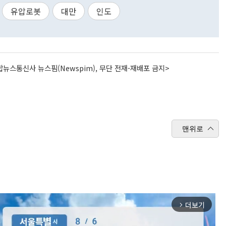
유압로봇
대만
인도
뉴스통신사 뉴스핌(Newspim), 무단 전재-재배포 금지>
맨위로
더보기
arrow_forward_ios