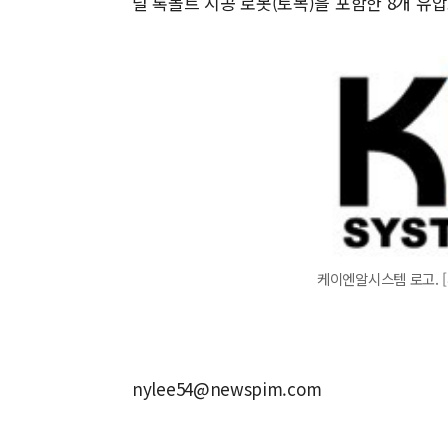
널 록볼트 시공 로봇(토목)을 포함한 8개 유
케이엔알시스템 로고. 
nylee54@newspim.com