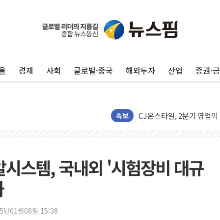
"5.18은 북한 지령" 설교
[종합] 특검, '양평' 원희
[내일날씨] 절기상 '입추'
울
경제
사회
글로벌·중국
해외투자
산업
증권·
제천 바이오밸리 공장 옥상
개혁신당 "민주, '盧 수사
CJ온스타일, 2분기 영업익 
AI 연산은 포항, 전력 저장
속보
[속보] 북, 동해상으로 미
한국투자증권, 국내 최초 
[IPO] 니어스랩 "피지컬 
알시스템, 국내외 '시험장비 대규
한패스, 월 송금 60만건 돌
화
李대통령 "청소년 SNS 
초등학교 앞서 '쾅'…대전 
25년01월08일 15:38
중소기업계 "세제개편안 기