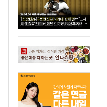
[스팟Live] "전셋집 구하려다 월세 선택"...사
회에 첫발 내디딘 청년의 한탄 | 26.08.06 서울
시 부동산 대토론회