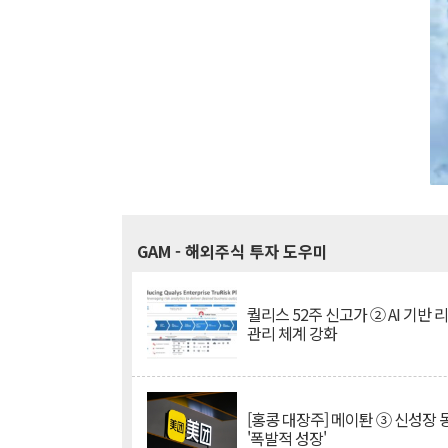
GAM
- 해외주식 투자 도우미
퀄리스 52주 신고가 ② AI 기반 
관리 체계 강화
[홍콩 대장주] 메이퇀 ③ 신성장
'폭발적 성장'