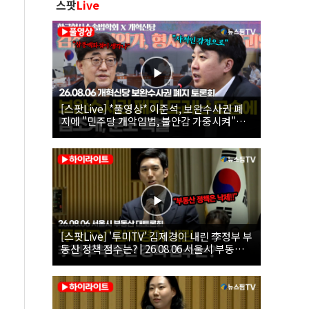
스팟
Live
[스팟Live] *풀영상* 이준석, 보완수사권 폐
지에 "민주당 개악입법, 불안감 가중시켜"｜
26.08.06 개혁신당 보완수사권 폐지 토론회
[스팟Live] '투미TV' 김제경이 내린 李정부 부
동산 정책 점수는? | 26.08.06 서울시 부동산
대토론회