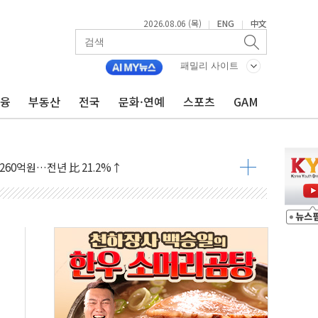
2026.08.06 (목)
ENG
中文
|
|
한 목사 불구속 송치
룡 2차 조사…'당정대 회의' 한동훈·방기선 수사도 속도
패밀리 사이트
에 폭염 절정…서울 한낮 39도
금융
부동산
전국
문화·연예
스포츠
GAM
서 불…30여분 만에 진화
' 악연으로 형사사법 틀 바꿔…국민 불안감 가중"
260억원…전년 比 21.2%↑
은 영광…지역펀드 9·10호 확정
상 발사체 발사
상반기 영업이익 2조 돌파
AI 자율비행 기술로 글로벌 방산 시장 공략"
파
제한, 형평성·여론 고려해야…충분한 사회적 논의 주문"
중구서 시내버스 등 3중 추돌·1명 부상
본방향 공감...현장 목소리 반영되길"