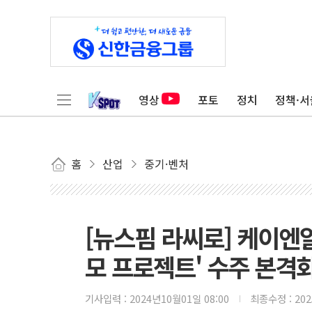
영상
포토
정치
정책·서
홈
산업
중기·벤처
[뉴스핌 라씨로] 케이엔
모 프로젝트' 수주 본격
기사입력 :
2024년10월01일 08:00
최종수정 :
20