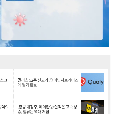
Mute
리스크
퀄리스 52주 신고가 ① 어닝서프라이즈
에 월가 환호
 동력의
[홍콩 대장주] 메이퇀② 실적은 고속 상
승, 밸류는 역대 저점