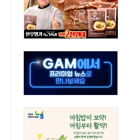
 오른다"…서울시 부동산 토론회서 쏟아진 우려
컵 파리서 개막
2차 회의"…주택 공급 방안 논의한다
2136억원
, 중고령층엔 안정을"…세대상생 일자리 특위 출범
16% 증가…역대 2분기 최대 실적