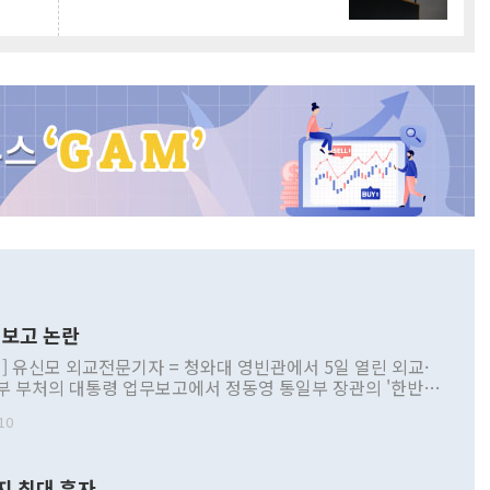
보고 논란
] 유신모 외교전문기자 = 청와대 영빈관에서 5일 열린 외교·
부 부처의 대통령 업무보고에서 정동영 통일부 장관의 '한반도
 구상'과 업무보고 발언이 논란을 빚고 있다. 이날 정 장관의
10
정부 내 조율을 거치지 않은 사안을 정책으로 추진하겠다고 공
는가 하면 사실 관계에 맞지 않은 설명도 있었다. 이재명 대통
로 신중을 기해 달라고 경고했고, 조현 외교부 장관은 '이상
지 최대 흑자