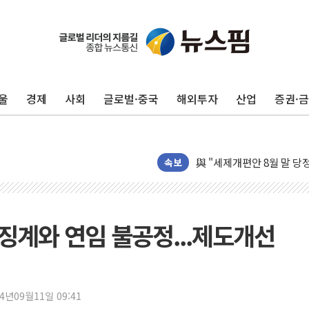
울
경제
사회
글로벌·중국
해외투자
산업
증권·
풀무원재단, '국제과학연극제
현대그린푸드 '텍사스로드하
與 "세제개편안 8월 말 당
경인고속도로서 차량 4대 연
속보
"AI가 먼저 알아채고 고친
삼성전자, 美국립연구소와 
[인사] 국무조정실·국무
 징계와 연임 불공정...제도개선
롯데백화점, 앰배서더 2기
한수원 "폭염 속 전력수급
박형수 의원 '선관위 견제·감
24년09월11일 09:41
장동혁, 李 대통령에 "결혼