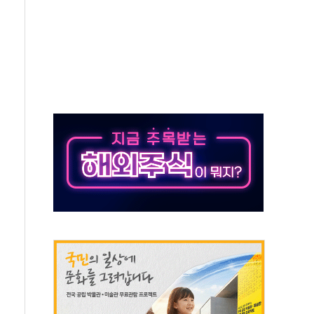
의에 "수용할 수 없다" 반박
 결혼까지 정쟁 소재 삼아…청년 삶 가로막는 걸림돌"
 사망자 2명…올해 하루 환자 최다
사)씨 모친상
난간 붕괴…인명피해 없어
주역 찾는다...중기부, 장관 표창 후보자 모집
 신종 보이스피싱 기승…금감원 소비자경보
 아우른 통합노조 설립 추진
정전 잇따라…주민 대피·폭염 속 불편