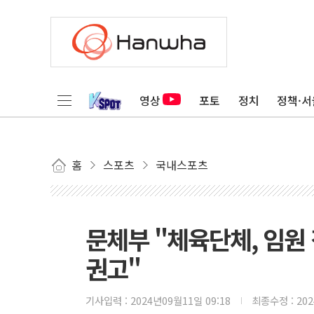
영상
포토
정치
정책·서
홈
스포츠
국내스포츠
문체부 "체육단체, 임원
권고"
기사입력 :
2024년09월11일 09:18
최종수정 :
20