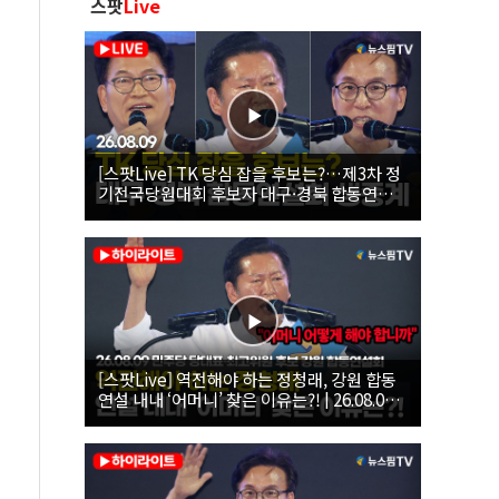
스팟
Live
[스팟Live] TK 당심 잡을 후보는?…제3차 정
기전국당원대회 후보자 대구·경북 합동연설
회 생중계 | 26.08.09
[스팟Live] 역전해야 하는 정청래, 강원 합동
연설 내내 ‘어머니’ 찾은 이유는?! | 26.08.09
더불어민주당 당대표·최고위원 후보 강원 합
동연설회