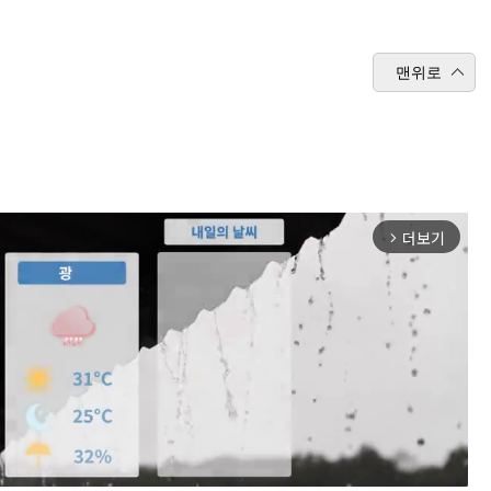
맨위로
더보기
arrow_forward_ios