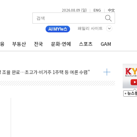
2026.08.09 (일)
ENG
中文
|
|
패밀리 사이트
금융
부동산
전국
문화·연예
스포츠
GAM
 2026'서 어린이 과학연극 2편 수상
우스' 잠실점, 직장인 핫플레이스로 부상
정 조율 완료…초고가·비거주 1주택 등 여론 수렴"
쇄 추돌…7세 남아 등 4명 부상
다"…LG유플러스, AI 홈네트워크 구현 첫발
영하 30도 극저온 난방기술 개발한다
총리비서실
 모집…지역 크리에이터 확대
 이상무"…김회천 사장, 원전 현장점검
독 강화' 2개 법 대표 발의
 페널티 만든 건 이 정권…신생아 특례 대출까지 줄여"