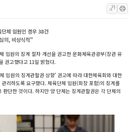
가
정부, 독도 조사활동 日 항
가
김성회, 국민의힘에 "청년
서울 38도 폭염에 온열질환
육단체 임원인 경우 38건
[부고] 이승영(한림제약 이
심의, 비상식적"
전남광주 남구 한 아파트 
지역 일자리·생활인구 늘린 
단체 임원의 징계 절차 개선을 권고한 문화체육관광부(장관 유
'상품권 사면 대출 가능'
 권고했다고 11일 밝혔다.
SK하이닉스, 생산·사무직
체 임원의 징계관할권 상향' 권고에 따라 대한체육회와 대한
주말 대전 아파트서 화재·
관리하도록 요구했다. 체육단체 임원(회장 포함)의 징계를
 판단한 것이다. 하지만 양 단체는 징계관할권은 각 단체의