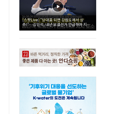
[스팟Live] “당대표 되면 강원도에서 상
주!”…김민석, 내년 보궐선거 언급하며 지지
호소 | 26.08.09 더불어민주당 당대표·최고위
원 후보 강원 합동연설회