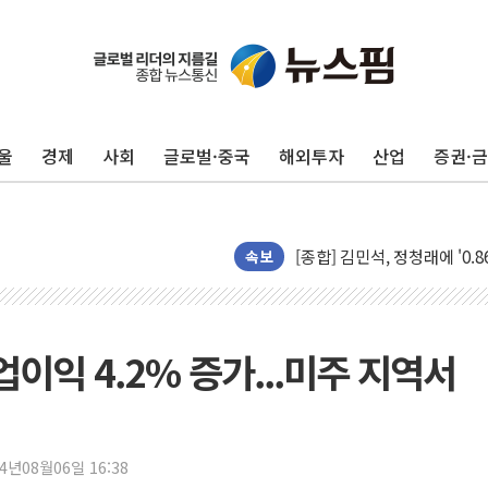
울
경제
사회
글로벌·중국
해외투자
산업
증권·
포항시 재난예산 40억 긴급 
울진·영덕 '호우특보'-포항 '
[종합] 김민석, 정청래에 '0.86
인천 합동연설회 나선 송영길
속보
김민석, 2주차 제주·인천 경선서
인사하는 김민석 당대표 후보
[속보] 민주, 제주·인천 경선 결
이익 4.2% 증가...미주 지역서
[속보] 민주, 인천 경선 결과 발
[속보] 민주, 제주 경선 결과 발
이번주 국내 주요 금융일정(8.1
24년08월06일 16:38
美, 이란전 출구전략 만지작