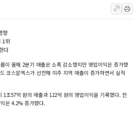
가
강릉·동해·삼척 시간당 최대 
가
폐기물 수거하다 참변…60대
서울 중랑구 주택가서 흉기 난
 영향
李대통령 "결혼 때문에 손해 
 1위
여수 오동도 인근 해상서 모
력한다
추미애, '위안부' 피해자 기림
인천 선재도 갯벌서 해루질 중
그룹이 올해 2분기 매출은 소폭 감소했지만 영업이익은 증가했
랜드 코스알엑스가 선전해 미주 지역 매출이 증가하면서 실적
인천서 말다툼 중 어머니 흉기
'화합' 꺼낸 김민석에 '뻔뻔
 1조57억 원의 매출과 122억 원의 영업이익을 기록했다. 전
익은 4.2% 증가했다.