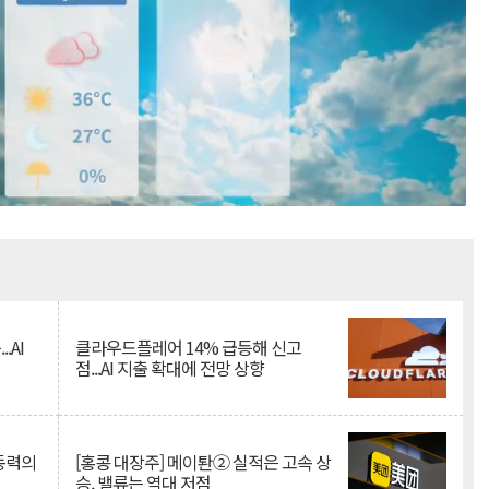
Mute
.AI
클라우드플레어 14% 급등해 신고
점...AI 지출 확대에 전망 상향
 동력의
[홍콩 대장주] 메이퇀② 실적은 고속 상
승, 밸류는 역대 저점