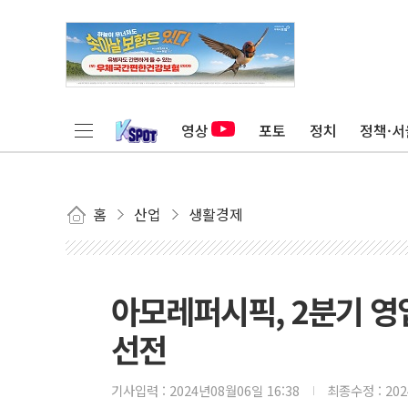
영상
포토
정치
정책·서
홈
산업
생활경제
아모레퍼시픽, 2분기 영업
선전
기사입력 :
2024년08월06일 16:38
최종수정 :
20