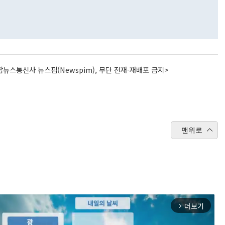
뉴스통신사 뉴스핌(Newspim), 무단 전재-재배포 금지>
맨위로
더보기
arrow_forward_ios