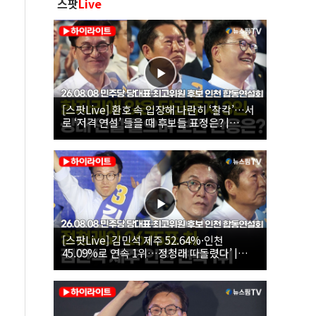
스팟
Live
[스팟Live] 환호 속 입장해 나란히 ‘찰칵’…서
로 ‘저격 연설’ 들을 때 후보들 표정은? |
26.08.08 더불어민주당 당대표·최고위원 후
보 인천 합동연설회
[스팟Live] 김민석 제주 52.64%·인천
45.09%로 연속 1위…정청래 따돌렸다’ |
26.08.08 더불어민주당 당대표·최고위원 후
보 인천 합동연설회