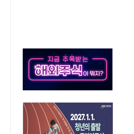
50㎜ 폭우…강원 동해안 강한 비 이어져
 환경미화원 수거차에 치여 사망
동…60대 남성 2명 숨져
보는 일 없게"…'결혼 페널티' 22개 과제 손본다
터보트 전복…1명 사망·1명 실종
의 날 참석..."국제적 시민 연대로 목소리 내야"
 실종 60대 나흘만에 숨진 채 발견
 살해 10대 아들 체포
' 받아친 정청래…제주 연설서 신경전 고조