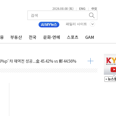
2026.08.08 (토)
ENG
中文
|
|
패밀리 사이트
금융
부동산
전국
문화·연예
스포츠
GAM
투입…고수온 양식장 복구·지원 '총력'
산사태 주의보'...경북도, 호우 피해·통제구간 없어
%p' 차 재역전 성공...金 45.42% vs 鄭 44.56%
·정청래·김민석 당대표 후보
 정청래에 승리...47.75% vs 42.08%
과 발표...김민석 47.75% 정청래 42.08%
표...김민석 45.09% 정청래 43.27% 송영길 11.63%
표...김민석 52.64% 정청래 39.89% 송영길 7.47%
0~8.14)
…공습 한계·탄약 부족 현실화