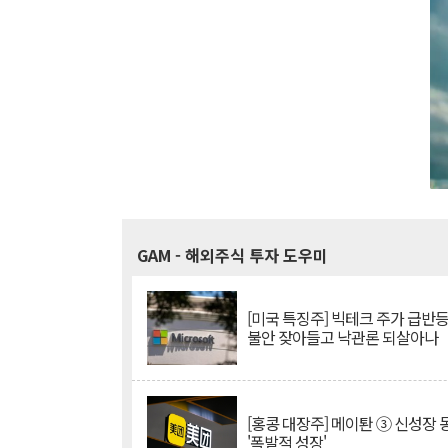
GAM
- 해외주식 투자 도우미
[미국 특징주] 빅테크 주가 급반등..
불안 잦아들고 낙관론 되살아나
[홍콩 대장주] 메이퇀 ③ 신성장
'폭발적 성장'