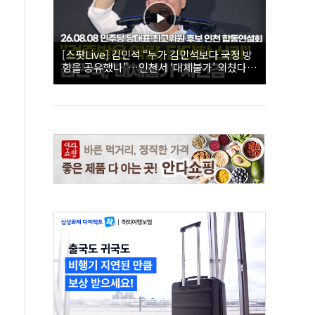
[스팟Live] 김민석 “누가 김민석보다 국정 방
향을 공유했나”…인천서 ‘대체불가’ 외쳤다 |
26.08.08 더불어민주당 당대표·최고위원 후
보 인천 합동연설회