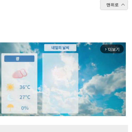
맨위로
더보기
arrow_forward_ios