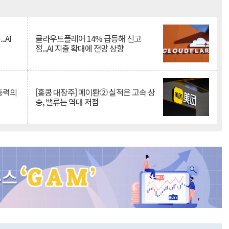
Mute
.AI
클라우드플레어 14% 급등해 신고
점...AI 지출 확대에 전망 상향
 동력의
[홍콩 대장주] 메이퇀② 실적은 고속 상
승, 밸류는 역대 저점