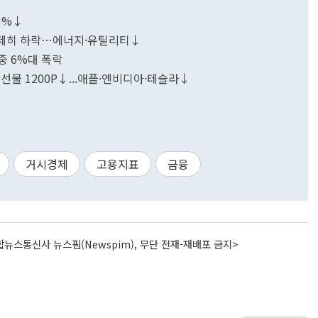
43%↓
 일제히 하락…에너지·유틸리티↓
중 6%대 폭락
선물 1200P↓...애플·엔비디아·테슬라↓
거시경제
고용지표
금융
뉴스통신사 뉴스핌(Newspim), 무단 전재-재배포 금지>