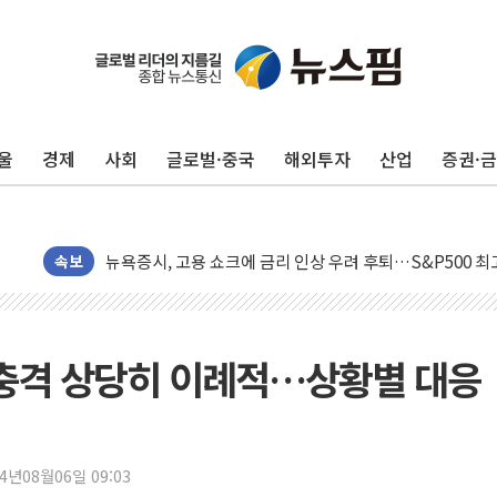
울
경제
사회
글로벌·중국
해외투자
산업
증권·
민주, 오늘 제주·인천 경선 결과 발표...'김민석 재역전 vs
한상협, 업계 개인정보 보안 새판 짠다…'자율규제단체' 
뉴욕증시, 고용 쇼크에 금리 인상 우려 후퇴…S&P500 
속보
트럼프, 쿡 연준 이사 해임 재추진…"26일까지 의혹 소명"
유럽증시, 美 고용 예상 밖 부진에 연준 금리 인상 가능성 
미 연준 매파 기세 꺾이나…고용 감소에 9월 동결 전망 우
 충격 상당히 이례적…상황별 대응
[종합] 이슬람 수니파 3국, '공동방위협정' 체결… 이스라
트럼프, 백신·자폐증 행정명령 검토…"이르면 다음 주"
美 항소법원, 백악관 무도회장 공사 중단 명령…트럼프 제
이란 핵심 원유 수출항 '하르그섬', 최근 1주일 이상 '올스
24년08월06일 09:03
美 고용 쇼크에 엔화 장중 급등…시장은 "또 개입했나" 촉