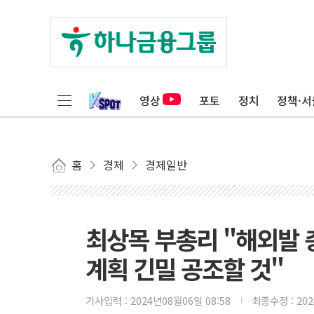
영상
포토
정치
정책·서
홈
경제
경제일반
최상목 부총리 "해외발
계획 긴밀 공조할 것"
기사입력 :
2024년08월06일 08:58
최종수정 :
20