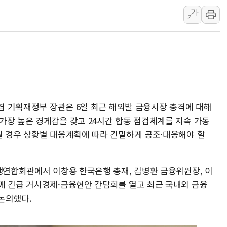
가
[AI MY 뉴스] 뉴욕 반도체주 프리뷰...美 고용 쇼크에 반도
가
뉴욕증시 프리뷰, 美 고용 쇼크에 금리 인상 우려 후퇴…나
[종합] 美 7월 고용 2만3000명 감소 '쇼크'…9월 금리 인
[사진] 이슬람 수니파 3개국, 공동방위협정 체결
뉴욕증시 개장 전 특징주...아틀라시안·클라우드플레어
보훈부, 미 DPAA와 MOU… "6·25 미군 실종자 7359명
트럼프 "금리 내려야"…파월 때와 달리 워시엔 톤 낮춰
 겸 기획재정부 장관은 6일 최근 해외발 금융시장 충격에 대해
가장 높은 경게감을 갖고 24시간 합동 점검체계를 지속 가동
특정 정치인 측근 포항시 정책특보 내정설...포항시 '시끌'
될 경우 상황별 대응계획에 따라 긴밀하게 공조·대응해야 할
李 "해남 태양광, 대한민국 다음 100년 밑거름…수도권 집
은행연합회관에서 이창용 한국은행 총재, 김병환 금융위원장, 이
께 긴급 거시경제·금융현안 간담회를 열고 최근 국내외 금융
논의했다.