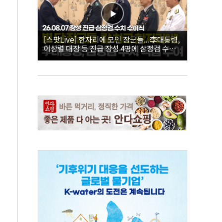
[스팟Live] 한자리에 모인 장군들...李대통령,
이상렬 대장 등 진급 장성 4명에 삼정검 수치
직접 수여｜26.08.07 장성 진급·삼정검 수치
수여식