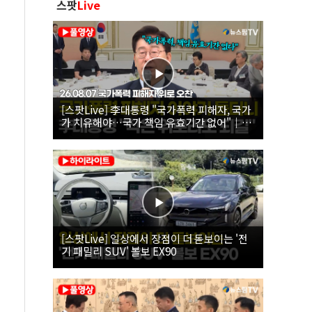
스팟
Live
[스팟Live] 李대통령 "국가폭력 피해자, 국가
가 치유해야…국가 책임 유효기간 없어"｜
26.08.07 국가폭력 피해자 위로 오찬
[스팟Live] 일상에서 장점이 더 돋보이는 '전
기 패밀리 SUV' 볼보 EX90