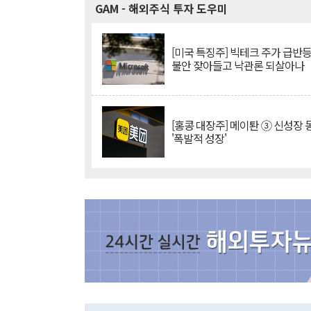
GAM
- 해외주식 투자 도우미
[미국 특징주] 빅테크 주가 급반등..
불안 잦아들고 낙관론 되살아나
[홍콩 대장주] 메이퇀 ③ 신성장
'폭발적 성장'