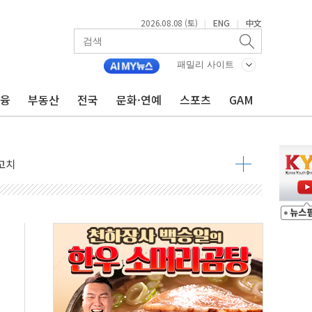
2026.08.08 (토)
ENG
中文
|
|
패밀리 사이트
금융
부동산
전국
문화·연예
스포츠
GAM
 정청래 격차 확대'
타진
최고치
 요구
낮아지며 상승… STOXX 600 지수는 나흘 연속 최고치
세
엘·이란 위협에 맞설 자체 억지력 강화
동
톱'… 美 해상봉쇄 영향
각