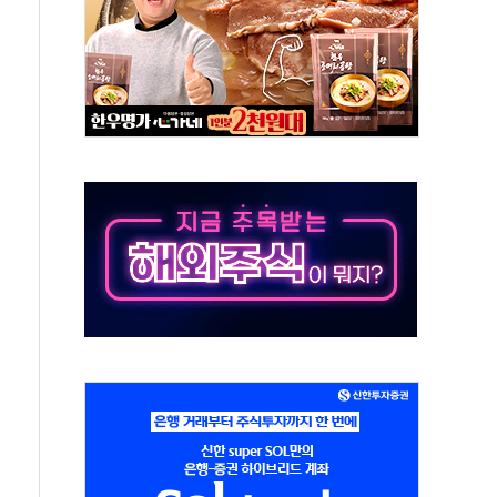
체주 '활짝'
스닥 선물 1%대 상승
상 기대 후퇴
·태양광주↑ VS 트레이드데스크·웬디스↓
 끝까지 찾겠다"
중 완화 전환점"