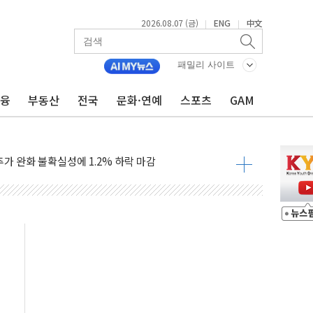
2026.08.07 (금)
ENG
中文
|
|
기…매출 16% 늘고 영업이익은 제자리
뷰티 페스타'…최대 91% 할인
패밀리 사이트
 '팔도음식대전'
금융
부동산
전국
문화·연예
스포츠
GAM
해 53억원 상당 통큰 기부
'생계형 적합업종' 재지정...5년 더 보호
가 완화 불확실성에 1.2% 하락 마감
오늘 부동산 2차 회의 外
트래블카드'…휴가철 넘어 장기 고객 묶는다
모델 발탁… 부산 광안서 약국 팝업스토어 운영
15% 관세…한국 등엔 '합산 상한' 적용
 미 국채금리·달러 동반 상승…시장, 美 고용지표 촉각
단' 행정명령 서명…출생시민권 제한 재시동
것"…군수품 부족설 일축 "막대한 무기 보유"
적 방어…다음 과제는 '외형 확대'