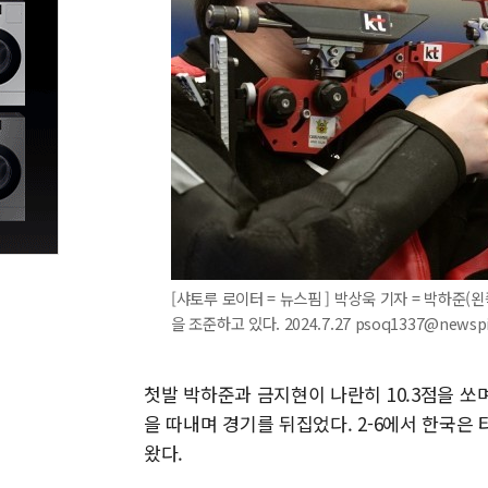
[샤토루 로이터 = 뉴스핌 ] 박상욱 기자 = 박하준(왼
을 조준하고 있다. 2024.7.27 psoq1337@newsp
첫발 박하준과 금지현이 나란히 10.3점을 쏘며 
을 따내며 경기를 뒤집었다. 2-6에서 한국은 
왔다.