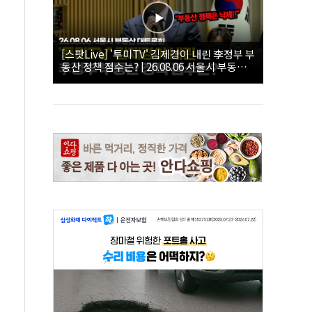
[스팟Live] '투미TV' 김제경이 내린 李정부 부
동산 정책 점수는? | 26.08.06 서울시 부동산
대토론회