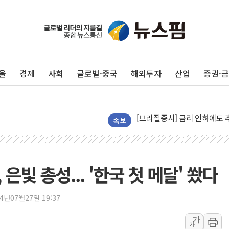
네이버, AI 투자로 숨 고르
카카오스타일 지그재그, '직잭
풀무원푸드앤컬처, 인천공항서
울
경제
사회
글로벌·중국
해외투자
산업
증권·
애경산업, 서울시 취약계층 위
중기부, 떡국·떡볶이떡 제조업 
[브라질증시] 금리 인하에도 추
[뉴스핌 이 시각 PICK] 李, 
속보
카드사 고객 유입 창구 된 '
제나벨, 배우 공승연 브랜드 
트럼프, 폴리실리콘·태양광에 
빛 총성... '한국 첫 메달' 쐈다
[채권/외환] 국제유가 급등에
트럼프, '원정출산 시민권 차
24년07월27일 19:37
트럼프 "이란전 조만간 끝날 
가
가
현대리바트, 원가 개선으로 실