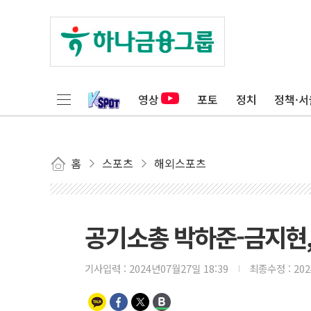
영상
포토
정치
정책·서
홈
스포츠
해외스포츠
공기소총 박하준-금지현, 은
기사입력 :
2024년07월27일 18:39
최종수정 :
20