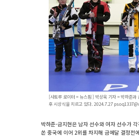
[샤토루 로이터 = 뉴스핌 ] 박상욱 기자 = 박하준과 
후 시상식을 치르고 있다. 2024.7.27 psoq1337@
박하준-금지현은 남자 선수와 여자 선수가 각각 3
쏜 중국에 이어 2위를 차지해 금메달 결정전에