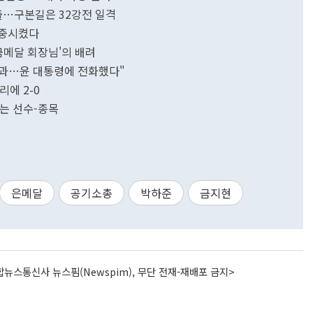
진출…구본길은 32강전 일격
명중시켰다
금메달 회장님'의 배려
 사과…윤 대통령에 전화했다"
배드민턴 혼복 서승재-채유정, 몸풀듯 알제리에 2-0
는 선수-종목
은메달
공기소총
박하준
금지현
뉴스통신사 뉴스핌(Newspim), 무단 전재-재배포 금지>