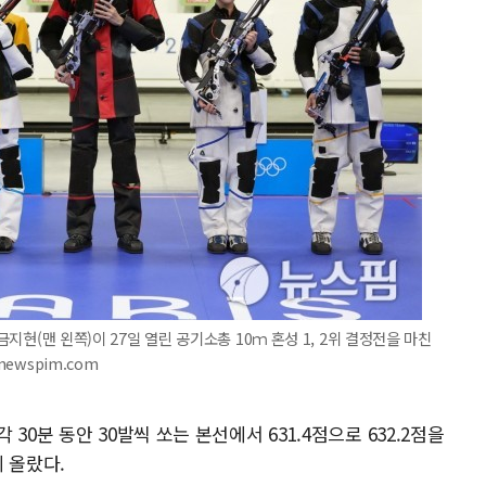
금지현(맨 왼쪽)이 27일 열린 공기소총 10ｍ 혼성 1, 2위 결정전을 마친
newspim.com
0분 동안 30발씩 쏘는 본선에서 631.4점으로 632.2점을
 올랐다.