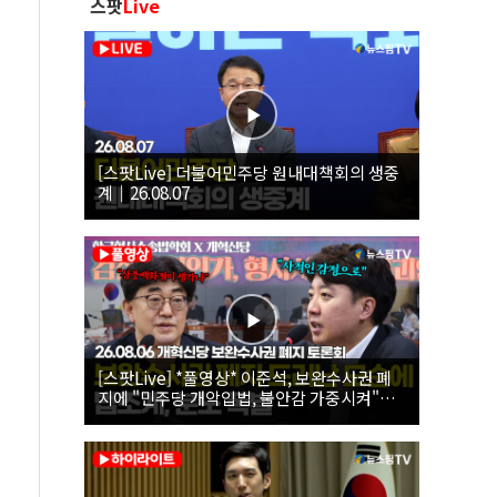
스팟
Live
[스팟Live] 더불어민주당 원내대책회의 생중
계｜26.08.07
[스팟Live] *풀영상* 이준석, 보완수사권 폐
지에 "민주당 개악입법, 불안감 가중시켜"｜
26.08.06 개혁신당 보완수사권 폐지 토론회