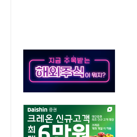
해협 통항 제한 검토에 유가 3% 급등…금값 보합
하락…다우 5거래일 랠리 '마침표'
개방 합의 막바지.."美와 직접 협상 없어"
나·기자회견·주요 정당 - 8월 7일
정청래·김민석 후보 - 8월 7일
동산정책 2차 점검회의…주택 공급 대책 막바지 조율