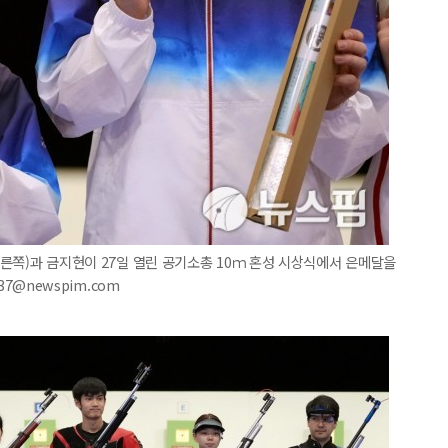
9오른쪽)과 금지현이 27일 열린 공기소총 10ｍ 혼성 시상식에서 은메달을
37@newspim.com