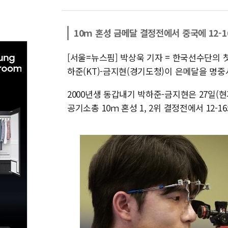
10ｍ 혼성 금메달 결정전에서 중국에 12-
[서울=뉴스핌] 박상욱 기자 = 한국선수단의 
하준(KT)-금지현(경기도청)이 은메달을 명중
2000년생 동갑내기 박하준-금지현은 27일(
공기소총 10ｍ 혼성 1, 2위 결정전에서 12-