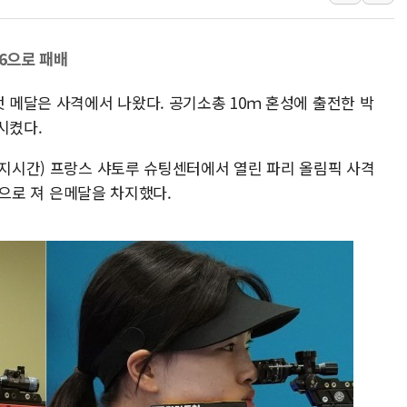
[금/유가] 이란의 호르무즈 
뉴욕증시, 유가·금리 부담에 
16으로 패배
이란, 오만과 호르무즈 해협 재
첫 메달은 사격에서 나왔다. 공기소총 10ｍ 혼성에 출전한 박
[오늘의 국회일정] 상임위·세미
시켰다.
[민주 당권주자 일정] 송영길·
李대통령, 오늘 오후 2시 부
현지시간) 프랑스 샤토루 슈팅센터에서 열린 파리 올림픽 사격
16으로 져 은메달을 차지했다.