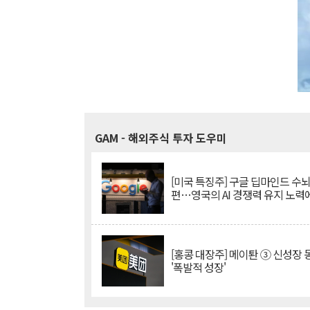
GAM
- 해외주식 투자 도우미
[미국 특징주] 구글 딥마인드 수
편…영국의 AI 경쟁력 유지 노력
[홍콩 대장주] 메이퇀 ③ 신성장
'폭발적 성장'