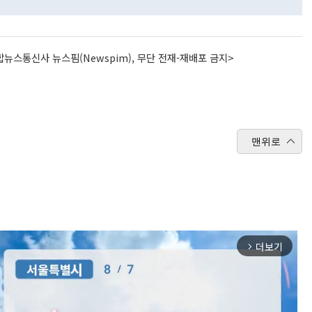
뉴스통신사 뉴스핌(Newspim), 무단 전재-재배포 금지>
맨위로
더보기
arrow_forward_ios