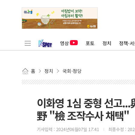
영상
포토
정치
정책·서
홈
정치
국회·정당
이화영 1심 중형 선고..
野 "檢 조작수사 채택"
기사입력 :
2024년06월07일 17:41
최종수정 :
20