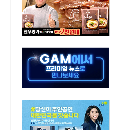
나·기자회견·주요 정당 - 8월 7일
즈 통항 제한 추진…美 "통행 막을 권한 없어"
 대부분 상승… "2분기 기업 순이익 21% 증가" 전망
드론으로 나토 회원국 공격 검토… 거짓 깃발 작전"
슨 황 재회…로봇·AI 데이터센터·모빌리티 구체화