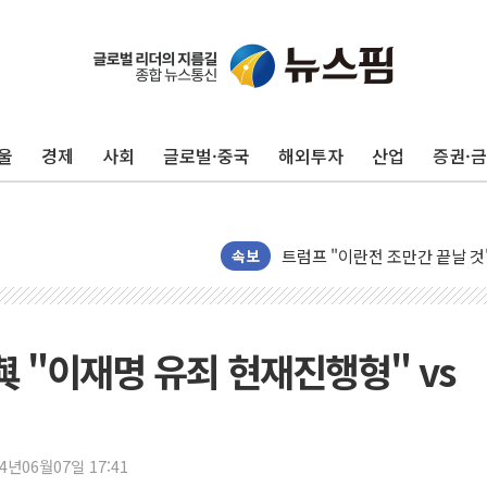
카드사 고객 유입 창구 된 '트
제나벨, 배우 공승연 브랜드 모
트럼프, 폴리실리콘·태양광에 1
울
경제
사회
글로벌·중국
해외투자
산업
증권·
[채권/외환] 국제유가 급등에 
트럼프, '원정출산 시민권 차
트럼프 "이란전 조만간 끝날 것
현대리바트, 원가 개선으로 실적
속보
"세금 부담 덜자"…비거주 1주
세금 부담 커진 고가 1주택자
[금/유가] 이란의 호르무즈 해
.與 "이재명 유죄 현재진행형" vs
뉴욕증시, 유가·금리 부담에 하
이란, 오만과 호르무즈 해협 재
[민주 당권주자 일정] 송영길·정
24년06월07일 17:41
李대통령, 오늘 오후 2시 부동