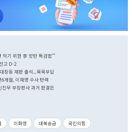
 막기 위한 李 방탄 특검법'"
고 D-2
 대장동 재판 출석...묵묵부답
9년6개월, 이재명 수사 탄력
..신진우 부장판사 과거 판결은
울
이화영
대북송금
국민의힘