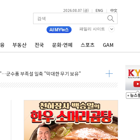
2026.08.07 (금)
ENG
中文
|
|
래블카드'…휴가철 넘어 장기 고객 묶는다
델 발탁… 부산 광안서 약국 팝업스토어 운영
패밀리 사이트
5% 관세…한국 등엔 '합산 상한' 적용
금융
부동산
전국
문화·연예
스포츠
GAM
미 국채금리·달러 동반 상승…시장, 美 고용지표 촉각
단' 행정명령 서명…출생시민권 제한 재시동
"…군수품 부족설 일축 "막대한 무기 보유"
 방어…다음 과제는 '외형 확대'
택자 귀환 조짐에 전월세시장 '긴장'
…맞교환·재매수·다운사이징 '저울질'
협 통항 제한 검토에 유가 3% 급등…금값 보합
락…다우 5거래일 랠리 '마침표'
개방 합의 막바지.."美와 직접 협상 없어"
청래·김민석 후보 - 8월 7일
산정책 2차 점검회의…주택 공급 대책 막바지 조율