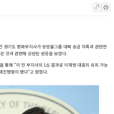
가
[오늘의 정치일정] 8월 7일(금)
가
[오늘의 국회일정] 상임위·세미
이란, 美·이스라엘 선박 호르무
유럽증시, 견조한 실적 소화하며
리투아니아 국방 "러, 우크라 
구광모, 내주 실리콘밸리서 젠
영 전 경기도 평화부지사가 쌍방울그룹 대북 송금 의혹과 관련한
은 것과 관련해 상반된 반응을 보였다.
 통해 "이 전 부지사의 1심 결과로 이재명 대표의 유죄 가능
재진행형이 됐다"고 밝혔다.