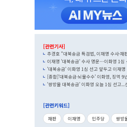
[관련기사]
추경호 "대북송금 특검법, 이재명 수사·재판
이재명 '대북송금' 수사 명운…이화영 1심 선
'대북송금' 이화영 1심 선고 앞두고 이재명
[종합]'대북송금·뇌물수수' 이화영, 징역 
'쌍방울 대북송금' 이화영 오늘 1심 선고.
[관련키워드]
재판
이재명
민주당
쌍방