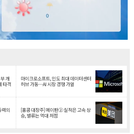
Mute
뇌부 개
마이크로소프트, 인도 최대 데이터센터
에 타격
허브 가동…AI 시장 경쟁 가열
 동력의
[홍콩 대장주] 메이퇀② 실적은 고속 상
승, 밸류는 역대 저점