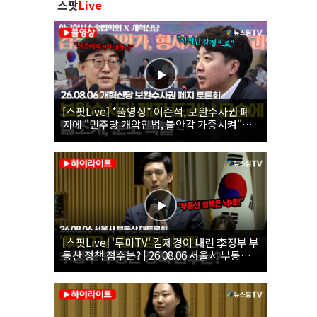
스팟
Live
[스팟Live] *풀영상* 이준석, 보완수사권 폐
지에 "민주당 개악입법, 불안감 가중시켜"｜
26.08.06 개혁신당 보완수사권 폐지 토론회
[스팟Live] '투미TV' 김제경이 내린 李정부 부
동산 정책 점수는? | 26.08.06 서울시 부동산
대토론회