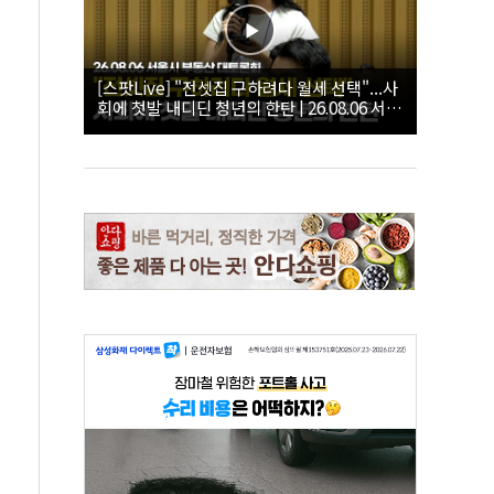
[스팟Live] "전셋집 구하려다 월세 선택"...사
회에 첫발 내디딘 청년의 한탄 | 26.08.06 서울
시 부동산 대토론회