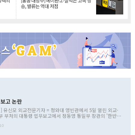
 동력의
[홍콩 대장주] 메이퇀② 실적은 고속 상
승, 밸류는 역대 저점
보고 논란
] 유신모 외교전문기자 = 청와대 영빈관에서 5일 열린 외교·
부 부처의 대통령 업무보고에서 정동영 통일부 장관의 '한반도
 구상'과 업무보고 발언이 논란을 빚고 있다. 이날 정 장관의
10
정부 내 조율을 거치지 않은 사안을 정책으로 추진하겠다고 공
는가 하면 사실 관계에 맞지 않은 설명도 있었다. 이재명 대통