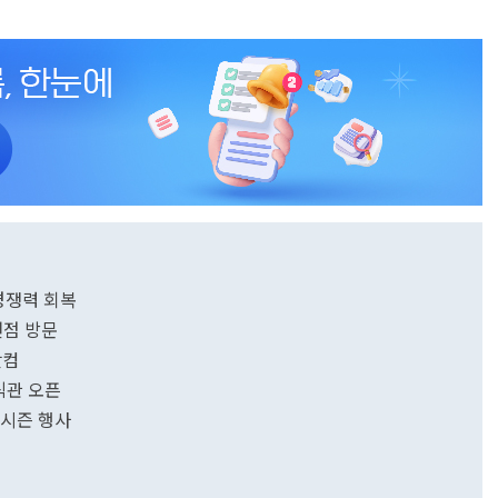
 경쟁력 회복
천점 방문
닷컴
식관 오픈
역시즌 행사