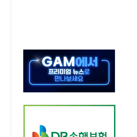
상 기대 후퇴
·태양광주↑ VS 트레이드데스크·웬디스↓
 끝까지 찾겠다"