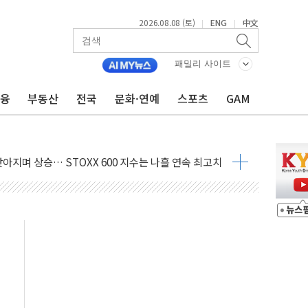
2026.08.08 (토)
ENG
中文
|
|
지대' 우려
 정청래 격차 확대'
패밀리 사이트
타진
금융
부동산
전국
문화·연예
스포츠
GAM
최고치
 요구
낮아지며 상승… STOXX 600 지수는 나흘 연속 최고치
세
엘·이란 위협에 맞설 자체 억지력 강화
동
톱'… 美 해상봉쇄 영향
각
체주 '활짝'
스닥 선물 1%대 상승