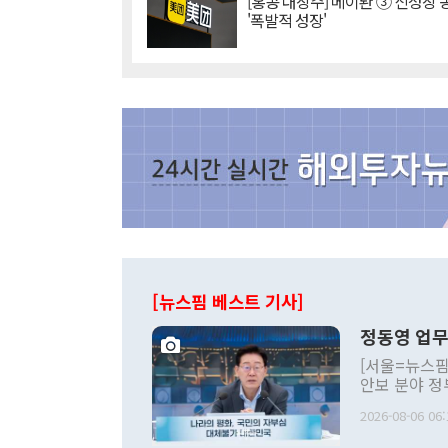
[홍콩 대장주] 메이퇀 ③ 신성장
'폭발적 성장'
[뉴스핌 베스트 기사]
정동영 업무
[서울=뉴스핌
안보 분야 정
평화공존 발전
2026-08-06 06:
발언 중에는 
언한 것이 있