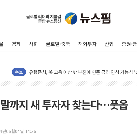
10월 보완수사권 폐지·공소청 출범…피해자들 '범죄 사각
민주, 오늘 제주·인천 경선 결과 발표...'김민석 재역전 vs
한상협, 업계 개인정보 보안 새판 짠다…'자율규제단체' 
울
경제
사회
글로벌·중국
해외투자
산업
증권·
뉴욕증시, 고용 쇼크에 금리 인상 우려 후퇴…S&P500 
트럼프, 쿡 연준 이사 해임 재추진…"26일까지 의혹 소명"
유럽증시, 美 고용 예상 밖 부진에 연준 금리 인상 가능성 
미 연준 매파 기세 꺾이나…고용 감소에 9월 동결 전망 우
속보
[종합] 이슬람 수니파 3국, '공동방위협정' 체결… 이스라
트럼프, 백신·자폐증 행정명령 검토…"이르면 다음 주"
美 항소법원, 백악관 무도회장 공사 중단 명령…트럼프 제
연말까지 새 투자자 찾는다…풋옵
이란 핵심 원유 수출항 '하르그섬', 최근 1주일 이상 '올스
美 고용 쇼크에 엔화 장중 급등…시장은 "또 개입했나" 촉
[AI MY 뉴스] 뉴욕 반도체주 프리뷰...美 고용 쇼크에 반도
24년06월04일 14:36
뉴욕증시 프리뷰, 美 고용 쇼크에 금리 인상 우려 후퇴…나