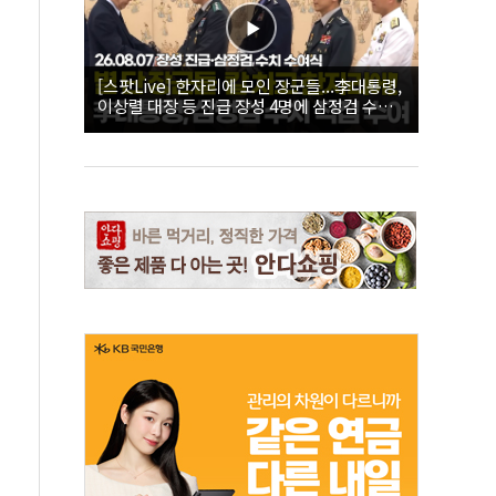
[스팟Live] 한자리에 모인 장군들...李대통령,
이상렬 대장 등 진급 장성 4명에 삼정검 수치
직접 수여｜26.08.07 장성 진급·삼정검 수치
수여식