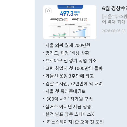
령은 공개적으
6월 경상수
주의적 희망에
관의 대북 정
[서울=뉴스핌
관 부처 장관
어 역대 최대
관의 무리한 
출 호조로 월
다. [정동영 통일부 장관이 지난달 23일 오후 서울 종로구 정부서울청사에
2026-08-06 08:
료=한국은행] 한국은행이 6일 발표한 '2026년 6월 국제수지(잠정)'에
서 취임 1주년 
면 지난 6월
부 장관 권한
1000만달러
서울 외곽 월세 200만원
발전 구상'을
이에 따라 올
적 갈등 해결
경기도, 재정 '비상 상황'
했다. 경상수
결과 혐오의 
9000만달러
프로야구 전 경기 폭염 취소
년간의 CVI
지 기준 상품
고령 취업자 첫 1000만명 돌파
무너졌다고도 
며 월간 기준
현실을 바꾸는
달러로 38.
화물선 운임 3주만에 최고
를 평화 체제
196.9% 급
검찰 수사권, 72년만에 막 내려
함께 4자 대
수출은 160
지만 이 대통
서울 첫 폭염중대경보
(18.6%) 
화공존 정책이
했다. 통관 기
'300억 사기' 차가원 구속
다"고 지적했
(16.4%)
투리가 잡혀 
실거주 아니면 세금 껑충
월(-10억9
쁜 상황이 초
증가와 유류할
실적 발표 앞둔 스페이스X
9·19 군사
기록했지만 
[히든스테이지] 즌·오아 첫 도전
"우리의 선의
로 전환됐다.