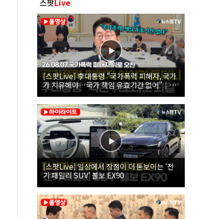
스팟
Live
[스팟Live] 李대통령 "국가폭력 피해자, 국가
가 치유해야…국가 책임 유효기간 없어"｜
26.08.07 국가폭력 피해자 위로 오찬
[스팟Live] 일상에서 장점이 더 돋보이는 '전
기 패밀리 SUV' 볼보 EX90