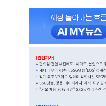
[관련기사]
편의점·건설 부진에도...이마트, 본업으로
캐나다 무역사절단, SSG닷컴 'EOS' 청계
업계 최초 VR 아트 갤러리 입점시킨 SSG
SSG닷컴, 명품 '마이테레사' 해외 직구 공
"겨울 패딩 70% 세일" SSG닷컴, 2주간 