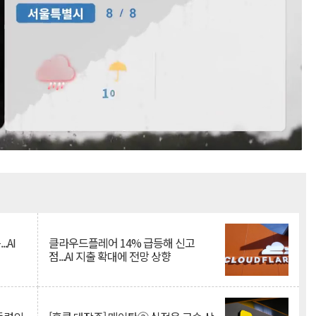
Mute
.AI
클라우드플레어 14% 급등해 신고
점...AI 지출 확대에 전망 상향