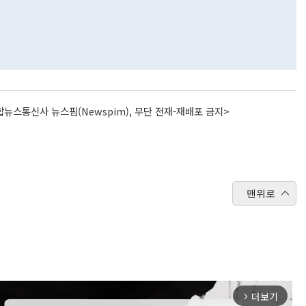
뉴스통신사 뉴스핌(Newspim), 무단 전재-재배포 금지>
맨위로
더보기
arrow_forward_ios