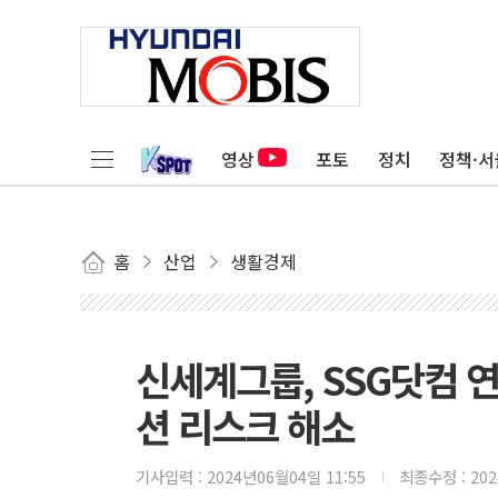
영상
포토
정치
정책·서
홈
산업
생활경제
신세계그룹, SSG닷컴 
션 리스크 해소
기사입력 :
2024년06월04일 11:55
최종수정 :
20