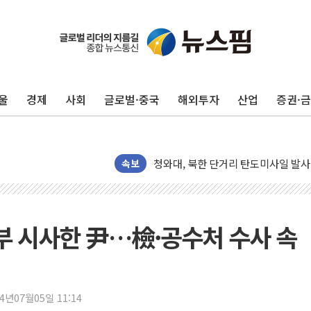
울
경제
사회
글로벌·중국
해외투자
산업
증권·
김정관 장관 "영업이익 N% 성과급
뉴욕증시 프리뷰, 미 주가선물 AI주
청와대, 북한 단거리 탄도미사일 발사
속보
금값 7주 만에 최고…美 고용 둔화·
[인도증시] 중동 긴장 완화에 실적 호
러, 1인칭시점 드론으로 우크라 민간
거부 시사한 尹…檢·공수처 수사 속
[베트남 증시] 지수 하락 속 'DGC
'월가의 황제' 다이먼 "금융시장 레
양주 섬유염색공장서 화재 1명 중상…
24년07월05일 11:14
김정관 산업부 장관 "주 52시간 손봐