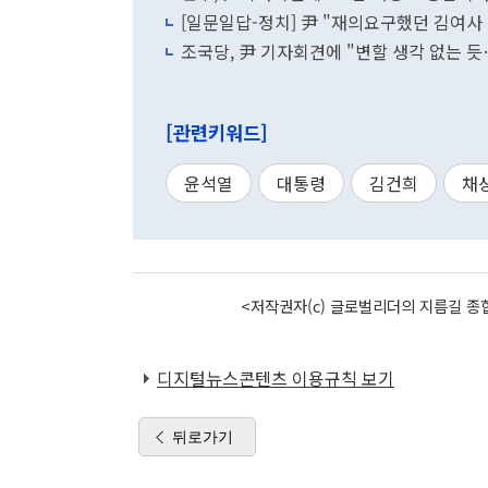
[일문일답-정치] 尹 "재의요구했던 김여사
조국당, 尹 기자회견에 "변할 생각 없는 
[관련키워드]
윤석열
대통령
김건희
채
<저작권자(c) 글로벌리더의 지름길 종합
디지털뉴스콘텐츠 이용규칙 보기
뒤로가기