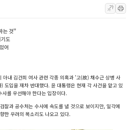
해군 1함대 창설 80주년…지역과 함께
가
가
[3보] 북, 원산서 동해로 단거리 탄도
우크라 드론 전술, 중남미 콜롬비아에
하는 것"
동해해경, 독도 해상서 부유물 감긴 
치기도
주한미군 "오산기지 누출, 백린 아닌 
 있어
구미 폐염산처리업체서 불 2시간30여
해군과 함께하는 '불금전파, 송정' 시
강원도 폭염특보 11일째…온열질환·가
[코인 시황] 비트코인, ETF 자금 
 아내 김건희 여사 관련 각종 의혹과 '고(故) 채수근 상병 사
) 도입을 재차 반대했다. 윤 대통령은 현재 각 사건을 맡고 있
[르포] 39도 폭염 속 잠실 개표소 시위
수사를 우선해야 한다는 입장이다.
 검찰과 공수처는 수사에 속도를 낼 것으로 보이지만, 일각에
 향한 우려의 목소리도 나오고 있다.