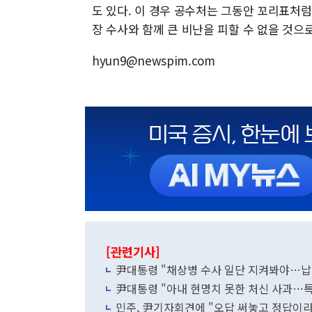
도 있다. 이 경우 공수처는 그동안 꼬리표처럼
장 수사와 함께 큰 비난을 피할 수 없을 것으로
hyun9@newspim.com
[관련기사]
尹대통령 "채상병 수사 일단 지켜봐야…납
尹대통령 "아내 현명치 못한 처신 사과…특검
민주, 尹기자회견에 "오답 써놓고 정답이