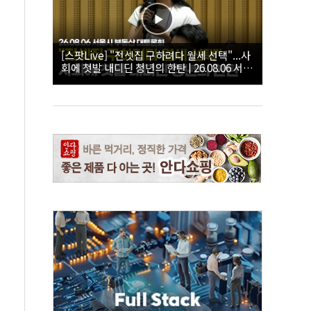
[스팟Live] "전셋집 구하려다 월세 선택"...사
회에 첫발 내디딘 청년의 한탄 | 26.08.06 서울
시 부동산 대토론회