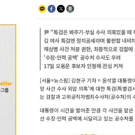
尹 "특검은 봐주기·부실 수사 의혹있을 때 
김 여사 특검엔 정치공세라며 불편함 내비
채상병 사건 처분 권한, 최종적으로 검찰에
'수장·인력 공백' 공수처 수사도 우려
17일 오동운 후보자 인청에 관심 커져
[서울=뉴스핌] 김현구 기자 = 윤석열 대통령이
망 사건 수사 외압 의혹'에 대한 특검(특별검사
는 검찰과 고위공직자범죄수사처(공수처)의 
대통령이 시간을 벌어준 만큼 각 사건을 맡은
선 수장·인력 공백에 시달리고 있는 공수처를