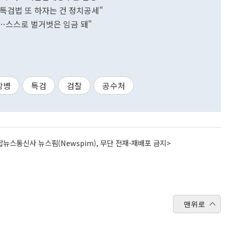
 특검법 또 하자는 건 정치공세"
듯…스스로 벌거벗은 임금 돼"
상병
특검
검찰
공수처
뉴스통신사 뉴스핌(Newspim), 무단 전재-재배포 금지>
맨위로