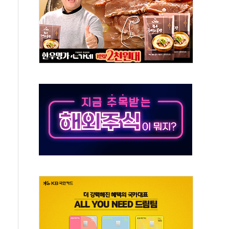
하는 '선봉'의 대민 봉사
미사일 1발 발사… 올해 10번째·42일 만 도발
 새 안보 위기… 반군·마약카르텔이 습득해 전투 활용
어선 구조
무해한 표면 부식 물질"
분만에 진화...외국인 노동자 숨져
즌2
축 피해 최소화 '총력 대응'
유입에도 박스권…美 암호화폐 법안 처리 여부도 변수
 '62일째'..."대부분 여기서 상주"