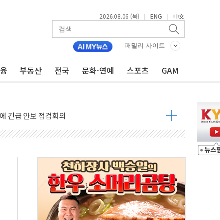
2026.08.06 (목)
ENG
中文
|
|
패밀리 사이트
금융
부동산
전국
문화·연예
스포츠
GAM
 반대…상법·자본시장법 개정 논의"
 차익실현 속 혼조세...웨스턴디지털·샌디스크↓
에 긴급 안보 점검회의
호르무즈 재개방 기대에 강세
조까지, 상승...호실적 보고 기업 상승세 뚜렷
인 '사파리' 공격… 시민들 공포감 극대화 전략
' 임시 주총 기대감에 홀로 상한가…마진 잔액은 사상 최고
버리지 위험수위…숨은 차입이 더 큰 변수"
대응 1단계 진압 중
야, 경쟁상대 中과 비교해야"