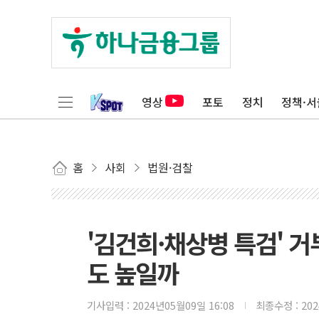
영상
포토
정치
정책·서
홈
사회
법원·검찰
'김건희·채상병 특검' 
도 높일까
기사입력 :
2024년05월09일 16:08
최종수정 :
20