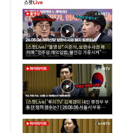
스팟
Live
[스팟Live] *풀영상* 이준석, 보완수사권 폐
지에 "민주당 개악입법, 불안감 가중시켜"｜
26.08.06 개혁신당 보완수사권 폐지 토론회
[스팟Live] '투미TV' 김제경이 내린 李정부 부
동산 정책 점수는? | 26.08.06 서울시 부동산
대토론회