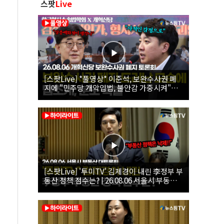
스팟
Live
[스팟Live] *풀영상* 이준석, 보완수사권 폐
지에 "민주당 개악입법, 불안감 가중시켜"｜
26.08.06 개혁신당 보완수사권 폐지 토론회
[스팟Live] '투미TV' 김제경이 내린 李정부 부
동산 정책 점수는? | 26.08.06 서울시 부동산
대토론회