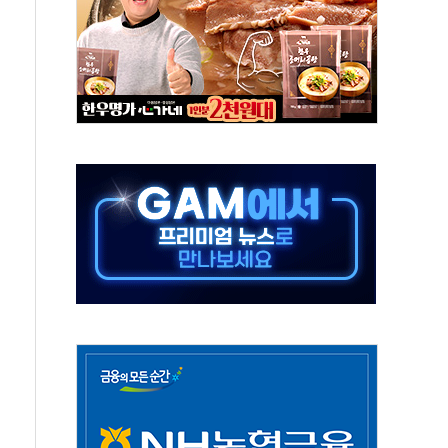
환자 2665명·사망 23명
목에 코스피 '휘청'
탄도미사일 발사
·건물 1동 전소
년 이상…리뉴얼이 경쟁력 가른다
호 구속적부심 기각