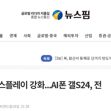
[베트남 증시] 지수 하락 속 'DGC
'월가의 황제' 다이먼 "금융시장 레
양주 섬유염색공장서 화재 1명 중상…
울
경제
사회
글로벌·중국
해외투자
산업
증권·
김정관 산업부 장관 "주 52시간 손봐
해군 1함대 창설 80주년…지역과 함께
[3보] 북, 원산서 동해로 단거리 탄도
우크라 드론 전술, 중남미 콜롬비아에
속보
동해해경, 독도 해상서 부유물 감긴 
주한미군 "오산기지 누출, 백린 아닌 
구미 폐염산처리업체서 불 2시간30여
플레이 강화...AI폰 갤S24, 전
해군과 함께하는 '불금전파, 송정' 시
강원도 폭염특보 11일째…온열질환·가
[코인 시황] 비트코인, ETF 자금 
24년01월18일 15:28
[르포] 39도 폭염 속 잠실 개표소 시위