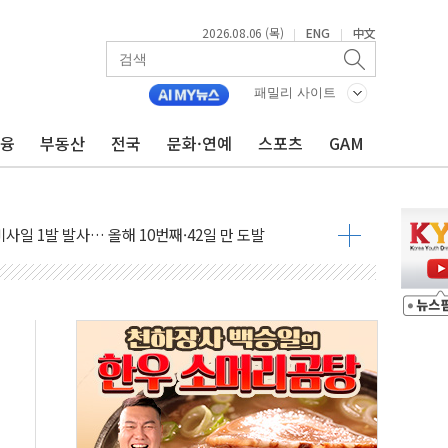
2026.08.06 (목)
ENG
中文
|
|
' 임시 주총 기대감에 홀로 상한가…마진 잔액은 사상 최고
버리지 위험수위…숨은 차입이 더 큰 변수"
패밀리 사이트
대응 1단계 진압 중
금융
부동산
전국
문화·연예
스포츠
GAM
야, 경쟁상대 中과 비교해야"
하는 '선봉'의 대민 봉사
미사일 1발 발사… 올해 10번째·42일 만 도발
 새 안보 위기… 반군·마약카르텔이 습득해 전투 활용
어선 구조
무해한 표면 부식 물질"
분만에 진화...외국인 노동자 숨져
즌2
축 피해 최소화 '총력 대응'
유입에도 박스권…美 암호화폐 법안 처리 여부도 변수
 '62일째'..."대부분 여기서 상주"