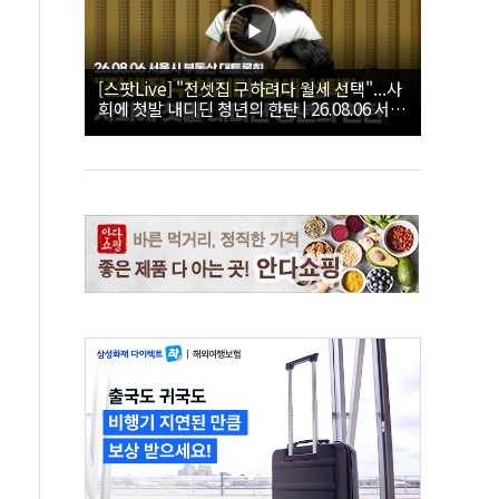
[스팟Live] "전셋집 구하려다 월세 선택"...사
회에 첫발 내디딘 청년의 한탄 | 26.08.06 서울
시 부동산 대토론회