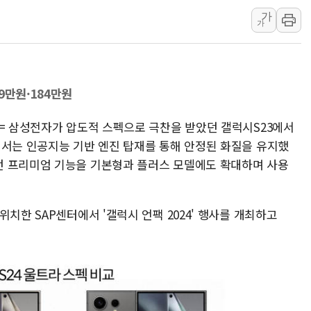
가
강원·전라권 폭염중대경보 확대…온열질
가
빚투·레버리지 줄었지만, 반도체 두 종
[2보] 북한, 원산서 동해상 단거리 
양주 가전제품 창고서 화재…차량 3대
9만원·184만원
종로·중구 오피스 78%가 준공 10
법원, '관저 이전 봐주기 감사' 유병
 = 삼성전자가 압도적 스펙으로 극찬을 받았던 갤럭시S23에서
에서는 인공지능 기반 엔진 탑재를 통해 안정된 화질을 유지했
던 프리미엄 기능을 기본형과 플러스 모델에도 확대하며 사용
치한 SAP센터에서 '갤럭시 언팩 2024' 행사를 개최하고