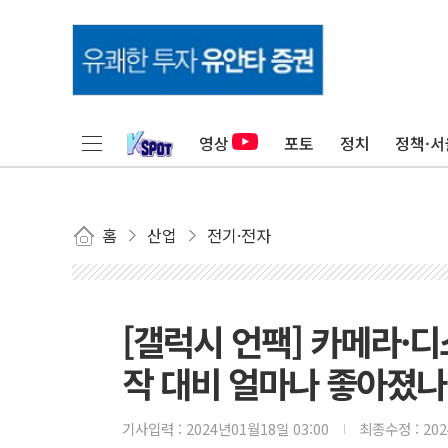
영상
포토
정치
정책·서
홈
산업
전기·전자
[갤럭시 언팩] 카메라·디스
작 대비 얼마나 좋아졌나
기사입력 :
2024년01월18일 03:00
최종수정 :
20