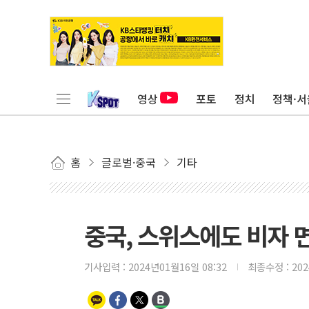
영상
포토
정치
정책·서
홈
글로벌·중국
기타
중국, 스위스에도 비자 
기사입력 :
2024년01월16일 08:32
최종수정 :
20