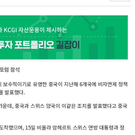
보훈부, 미 DPAA와 MOU… "6·25 미군 실종자 7359명
트럼프 "금리 내려야"…파월 때와 달리 워시엔 톤 낮춰
특정 정치인 측근 포항시 정책특보 내정설...포항시 '시끌'
李 "해남 태양광, 대한민국 다음 100년 밑거름…수도권 집
스포럼 참석
책이 보수적이기로 유명한 중국이 지난해 6개국에 비자면제 정책
를 발표했다.
 가운데, 중국과 스위스 양국이 이같은 조치를 발표했다고 중국
도착했으며, 15일 비올라 암헤르트 스위스 연방 대통령과 정