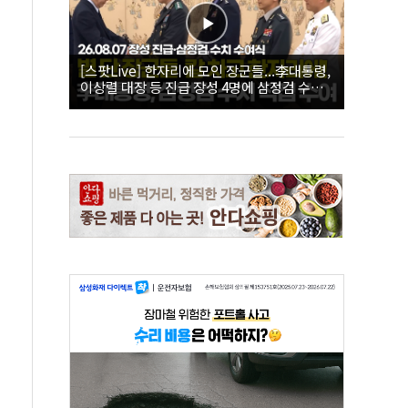
[스팟Live] 한자리에 모인 장군들...李대통령,
이상렬 대장 등 진급 장성 4명에 삼정검 수치
직접 수여｜26.08.07 장성 진급·삼정검 수치
수여식