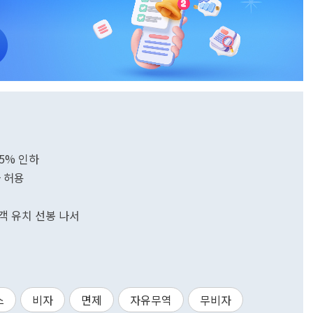
증
25% 인하
 허용
객 유치 선봉 나서
스
비자
면제
자유무역
무비자