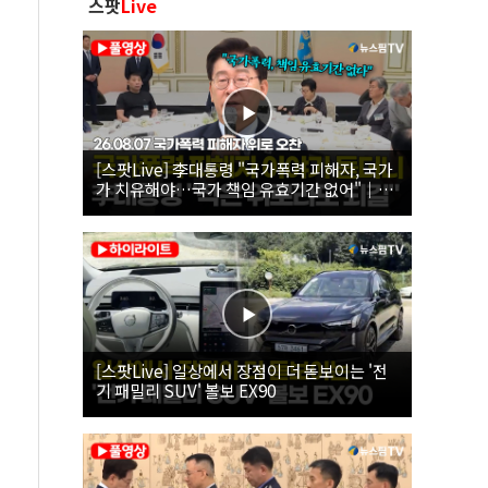
스팟
Live
[스팟Live] 李대통령 "국가폭력 피해자, 국가
가 치유해야…국가 책임 유효기간 없어"｜
26.08.07 국가폭력 피해자 위로 오찬
[스팟Live] 일상에서 장점이 더 돋보이는 '전
기 패밀리 SUV' 볼보 EX90