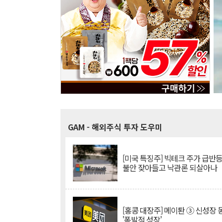
GAM
- 해외주식 투자 도우미
[미국 특징주] 빅테크 주가 급반등..
불안 잦아들고 낙관론 되살아나
[홍콩 대장주] 메이퇀 ③ 신성장
'폭발적 성장'