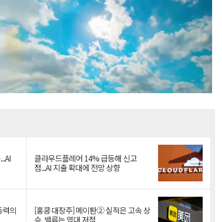
Mute
.AI
클라우드플레어 14% 급등해 신고
점...AI 지출 확대에 전망 상향
 동력의
[홍콩 대장주] 메이퇀② 실적은 고속 상
승, 밸류는 역대 저점