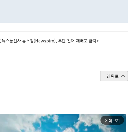
뉴스통신사 뉴스핌(Newspim), 무단 전재-재배포 금지>
맨위로
더보기
arrow_forward_ios