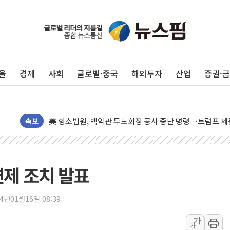
한상협, 업계 개인정보 보안 새판 짠다…'자율규제단체' 
뉴욕증시, 고용 쇼크에 금리 인상 우려 후퇴…S&P500 
트럼프, 쿡 연준 이사 해임 재추진…"26일까지 의혹 소명"
유럽증시, 美 고용 예상 밖 부진에 연준 금리 인상 가능성 
미 연준 매파 기세 꺾이나…고용 감소에 9월 동결 전망 우
울
경제
사회
글로벌·중국
해외투자
산업
증권·
[종합] 이슬람 수니파 3국, '공동방위협정' 체결… 이스라
트럼프, 백신·자폐증 행정명령 검토…"이르면 다음 주"
美 항소법원, 백악관 무도회장 공사 중단 명령…트럼프 제
속보
이란 핵심 원유 수출항 '하르그섬', 최근 1주일 이상 '올스
美 고용 쇼크에 엔화 장중 급등…시장은 "또 개입했나" 촉
[AI MY 뉴스] 뉴욕 반도체주 프리뷰...美 고용 쇼크에 반도
면제 조치 발표
뉴욕증시 프리뷰, 美 고용 쇼크에 금리 인상 우려 후퇴…나
[종합] 美 7월 고용 2만3000명 감소 '쇼크'…9월 금리 인
24년01월16일 08:39
[사진] 이슬람 수니파 3개국, 공동방위협정 체결
가
뉴욕증시 개장 전 특징주...아틀라시안·클라우드플레어
가