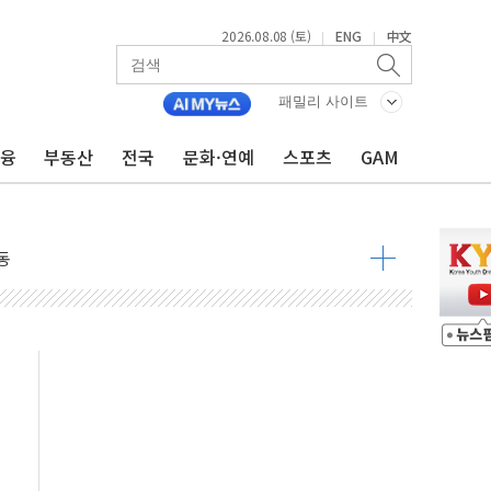
타진
2026.08.08 (토)
ENG
中文
|
|
최고치
 요구
패밀리 사이트
낮아지며 상승… STOXX 600 지수는 나흘 연속 최고치
세
금융
부동산
전국
문화·연예
스포츠
GAM
엘·이란 위협에 맞설 자체 억지력 강화
동
톱'… 美 해상봉쇄 영향
각
체주 '활짝'
스닥 선물 1%대 상승
상 기대 후퇴
·태양광주↑ VS 트레이드데스크·웬디스↓