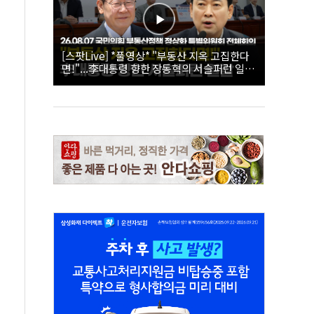
[스팟Live] *풀영상* "부동산 지옥 고집한다
면!"...李대통령 향한 장동혁의 서슬퍼런 일갈
| 26.08.07 국민의힘 부동산정책 정상화 특별
위원회 전체회의