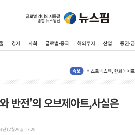
4자 연합 균열에 분쟁 재
금호석유화학, 2분기 영업
CJ올리브영 흔드는 '신흥
"PAFC만으론 어렵다"…
울
경제
사회
글로벌·중국
해외투자
산업
증권·
임대사업자, 등록임대 세제
대우건설, 50대 이강석 대
비츠로넥스텍, 한화에어로스
1410원대 내려간 환율, "
속보
종합특검, '계엄 수용공간
친트럼프 오글스 미 하원의
"주식이야 코인이야"…연속
와 반전'의 오브제아트,사실은
에쓰씨엔지니어링, 큐니티와
애드포러스, 30억원 규모
롯데웰푸드, 2분기 영업익 8
23년12월29일 17:25
이성윤 '호남 민심은 주석