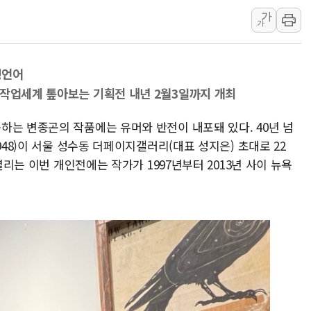
가
나경원 의원 "장기보유 1
가
李대통령, 규제합리화위 
한병도 "국민의힘, 말로만
형언어
금투협, ChatGPT로 투
 작업세계 톺아보는 기획전 내년 2월3일까지 개최
박홍근 "국가재정시스템 
하는 변종곤의 작품에는 유머와 반전이 내포돼 있다. 40년 넘
948)이 서울 성수동 더페이지갤러리(대표 성지은) 초대로 22
열리는 이번 개인전에는 작가가 1997년부터 2013년 사이 뉴욕