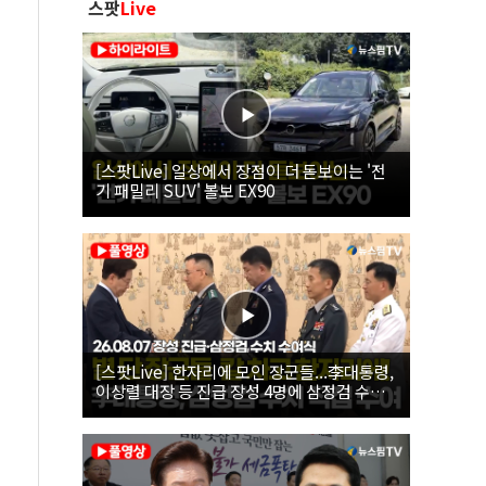
스팟
Live
[스팟Live] 일상에서 장점이 더 돋보이는 '전
기 패밀리 SUV' 볼보 EX90
[스팟Live] 한자리에 모인 장군들...李대통령,
이상렬 대장 등 진급 장성 4명에 삼정검 수치
직접 수여｜26.08.07 장성 진급·삼정검 수치
수여식