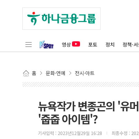
영상
포토
정치
정책·서
홈
문화·연예
전시·아트
뉴욕작가 변종곤의 '유머
'줍줍 아이템'?
기사입력 :
2023년12월29일 16:28
최종수정 :
20