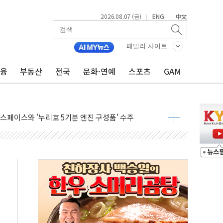
점화 조짐…한미 지배구조 다시 요동
2026.08.07 (금)
ENG
中文
|
|
익 4배 '껑충'…전부문 약진
 강자' 다이소·시코르…뷰티 유통 지각변동 본격화
패밀리 사이트
두산퓨얼셀, SOFC에 사활
금융
부동산
전국
문화·연예
스포츠
GAM
혜택 축소에 반발…"정책 신뢰 뒤집어"
표 전면에...임원·조직 대대적 개편 예고
페이스와 '누리호 5기분 엔진 구성품' 수주
당분간 1400원 초반대 등락"
 확보' 신용해 前교정본부장 불구속 기소
원, 테네시주 경선서 낙선
 사이드카·널뛰기에 개미들 '패닉'
 반도체 EPC 추가 수주
 자사주 취득
8.5% 증가... 해외 자회사가 이끈 '더블 성장'
야청' 파장…친명계 "처절한 역사를 말장난으로" 비판