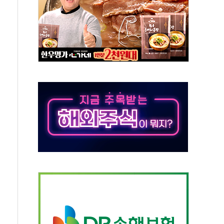
주택자 과도한 세금 부당"…소득세법 개정안 발의 예고
부위원장에 김태유·국립외교원장에 김흥규
 주택 공급…도시정비법·주택법 등 처리 협조하라"
자 웹리포트 만든다…AI 금융데이터 분석 과정 개설
안정성 한순간도 흔들려선 안돼"