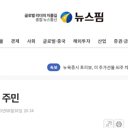
울
경제
사회
글로벌·중국
해외투자
산업
증권·
뉴욕증시 개장 전 특징주...모더나
김정관 장관 "영업이익 N% 성과급
뉴욕증시 프리뷰, 미 주가선물 AI주
청와대, 북한 단거리 탄도미사일 발사
속보
금값 7주 만에 최고…美 고용 둔화·
[인도증시] 중동 긴장 완화에 실적 호
러, 1인칭시점 드론으로 우크라 민간
 주민
[베트남 증시] 지수 하락 속 'DGC
'월가의 황제' 다이먼 "금융시장 레
23년08월30일 20:34
양주 섬유염색공장서 화재 1명 중상…
가
가
김정관 산업부 장관 "주 52시간 손봐