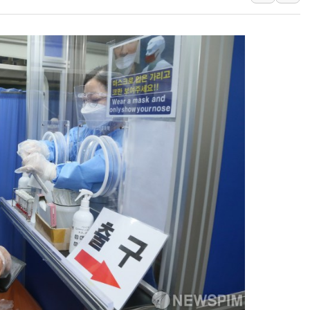
해군 1함대 창설 80주년…지역과 함께
[3보] 북, 원산서 동해로 단거리 탄도
우크라 드론 전술, 중남미 콜롬비아에
동해해경, 독도 해상서 부유물 감긴 
주한미군 "오산기지 누출, 백린 아닌 
구미 폐염산처리업체서 불 2시간30여
해군과 함께하는 '불금전파, 송정' 시
강원도 폭염특보 11일째…온열질환·가
[코인 시황] 비트코인, ETF 자금 