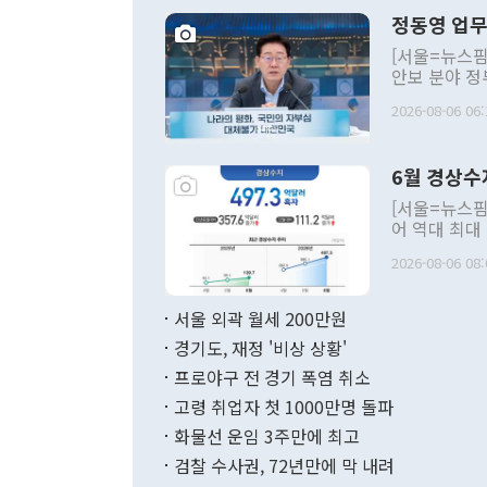
정동영 업무
[서울=뉴스핌
안보 분야 정
평화공존 발전
2026-08-06 06:
발언 중에는 
언한 것이 있
령은 공개적으
6월 경상수
주의적 희망에
관의 대북 정
[서울=뉴스핌
관 부처 장관
어 역대 최대
관의 무리한 
출 호조로 월
다. [정동영 통일부 장관이 지난달 23일 오후 서울 종로구 정부서울청사에
2026-08-06 08:
료=한국은행] 한국은행이 6일 발표한 '2026년 6월 국제수지(잠정)'에
서 취임 1주년 
면 지난 6월
부 장관 권한
1000만달러
서울 외곽 월세 200만원
발전 구상'을
이에 따라 올
적 갈등 해결
경기도, 재정 '비상 상황'
했다. 경상수
결과 혐오의 
9000만달러
프로야구 전 경기 폭염 취소
년간의 CVI
지 기준 상품
고령 취업자 첫 1000만명 돌파
무너졌다고도 
며 월간 기준
현실을 바꾸는
달러로 38.
화물선 운임 3주만에 최고
를 평화 체제
196.9% 급
검찰 수사권, 72년만에 막 내려
함께 4자 대
수출은 160