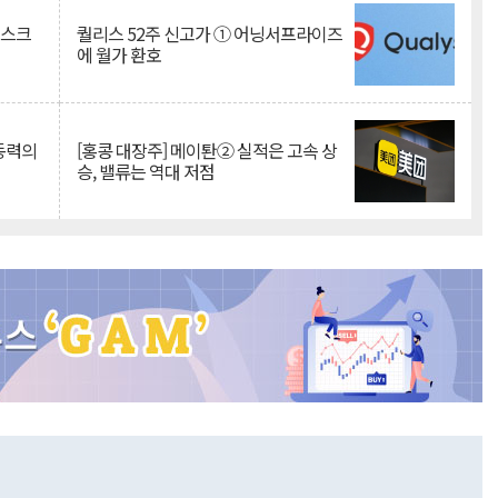
리스크
퀄리스 52주 신고가 ① 어닝서프라이즈
에 월가 환호
 동력의
[홍콩 대장주] 메이퇀② 실적은 고속 상
승, 밸류는 역대 저점