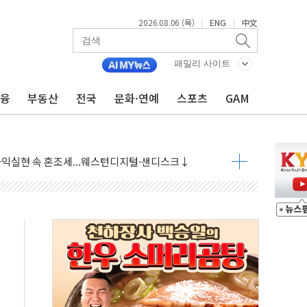
2026.08.06 (목)
ENG
中文
|
|
패밀리 사이트
금융
부동산
전국
문화·연예
스포츠
GAM
·아이온큐·도어대시↑ VS 샌디스크·피그마·앱러빈↓
 반대…상법·자본시장법 개정 논의"
 차익실현 속 혼조세...웨스턴디지털·샌디스크↓
에 긴급 안보 점검회의
호르무즈 재개방 기대에 강세
조까지, 상승...호실적 보고 기업 상승세 뚜렷
인 '사파리' 공격… 시민들 공포감 극대화 전략
' 임시 주총 기대감에 홀로 상한가…마진 잔액은 사상 최고
버리지 위험수위…숨은 차입이 더 큰 변수"
대응 1단계 진압 중
야, 경쟁상대 中과 비교해야"