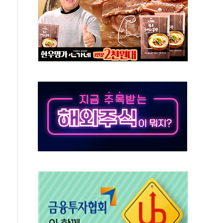
하는 '선봉'의 대민 봉사
미사일 1발 발사… 올해 10번째·42일 만 도발
 새 안보 위기… 반군·마약카르텔이 습득해 전투 활용
어선 구조
무해한 표면 부식 물질"
분만에 진화...외국인 노동자 숨져
즌2
축 피해 최소화 '총력 대응'
유입에도 박스권…美 암호화폐 법안 처리 여부도 변수