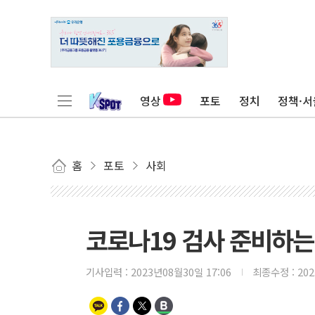
영상
포토
정치
정책·서
홈
포토
사회
코로나19 검사 준비하는
기사입력 :
2023년08월30일 17:06
최종수정 :
20