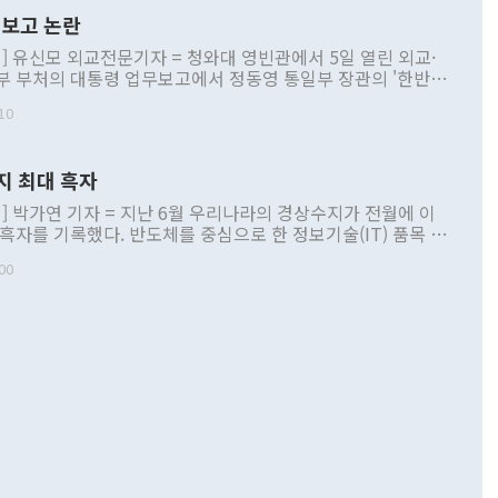
보고 논란
] 유신모 외교전문기자 = 청와대 영빈관에서 5일 열린 외교·
부 부처의 대통령 업무보고에서 정동영 통일부 장관의 '한반도
 구상'과 업무보고 발언이 논란을 빚고 있다. 이날 정 장관의
10
정부 내 조율을 거치지 않은 사안을 정책으로 추진하겠다고 공
는가 하면 사실 관계에 맞지 않은 설명도 있었다. 이재명 대통
로 신중을 기해 달라고 경고했고, 조현 외교부 장관은 '이상
지 최대 흑자
 근거한 비현실적 구상'이라는 비판을 내놨다. 그동안 정 장
책 관련 발언이 물의를 빚은 적은 여러 번 있지만 대통령과 유
] 박가연 기자 = 지난 6월 우리나라의 경상수지가 전월에 이
이 공개적으로 부정적 입장을 표명한 것은 이례적이다. 정 장
 흑자를 기록했다. 반도체를 중심으로 한 정보기술(IT) 품목 수
대북 접근법과 월권을 제어해야 한다는 목소리도 높아지고 있
간 상품수출이 처음으로 1000억달러를 넘어선 영향이다. [자
00
 따르
기자간담회를 하고 있다. [사진=통일부] 2026.07.23 ◆통일
 경상수지는 497억3000만달러 흑자로 집계됐다. 전월(386억
 넘어선 주장 정 장관은 이날 업무보고에서 '한반도 평화공존
)에 이어 두 달 연속 월간 기준 역대 최대 기록을 갈아치웠다.
 설명하면서 이재명 정부 2년차 핵심 과제로 상호 존중·평화
해 상반기 누적 경상수지 흑자는 1910억1000만달러를 기록
·핵 없는 한반도 등 3대 기본 방향을 제시했다. 정 장관은 "대
지 흑자를 견인한 것은 상품수지다. 6월 상품수지는 478억
언어는 멈춰야 한다"면서 주적 용어 대체를 주장했다. 지난 25
 흑자를 기록하며 전월에 이어 역대 최대를 다시 썼다. 국제수
D(완전하고 검증가능하며 되돌릴 수 없는 비핵화) 구도는 이미
수출은 1123억7000만달러로 전년 동월 대비 84.5% 증가하
했다. 또 "현 시점에서 흘러간 선(先)비핵화만 되뇌는 것은
 처음으로 1000억달러를 넘어섰다. 상품수입은 644억8000만
 데 힘이 되지 않는다"고 주장했다. 정 장관은 또 "정전 체제
6% 늘었다. 통관 기준으로는 반도체 수출이 전년 동월 대비
로 바꾸는 논의에 착수하겠다"면서 "북·미 정상회담 견인과
증했고 컴퓨터·주변기기(SSD)는 282.7% 증가했다. IT 품목
화의 동력을 확보하기 위해 최선을 다할 것"이라고 말했다. 하
.4% 늘었으며 비IT 품목도 ▲석유제품(47.5%) ▲화공품