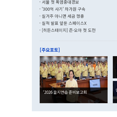
지만 이 대통
서울 첫 폭염중대경보
(18.6%) 
화공존 정책이
했다. 통관 기
'300억 사기' 차가원 구속
다"고 지적했
(16.4%)
투리가 잡혀 
실거주 아니면 세금 껑충
월(-10억9
쁜 상황이 초
증가와 유류할
실적 발표 앞둔 스페이스X
9·19 군사
기록했지만 
[히든스테이지] 즌·오아 첫 도전
"우리의 선의
로 전환됐다.
으로 약간의 의문
를 기록해 전
관은 업무보고
는 배당수입
주의에 근거한
줄면서 25억
[주요포토]
라며 "여러분
억1000만달
이 9월 러시
였던 올해 3
며 "정부 차
인의 해외투자
은 "그것은 
각각 증가했다
잘랐다. 정 
국인의 국내 
않았다는 점에
감소하며 전월
사합의 복원,
경신했다. 외
권이라는 지적
분기 말 만기
뒤 "여기 업
다. 내국인의
'2026 을지연습 준비보고회
부의 한 소식
다. eoyn2@
를 거쳐 결정
련 부처 장관
하고 대통령의
한 문제"라고 지적했다. 이재명 대통령이