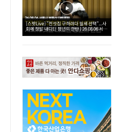
[스팟Live] "전셋집 구하려다 월세 선택"...사
회에 첫발 내디딘 청년의 한탄 | 26.08.06 서울
시 부동산 대토론회