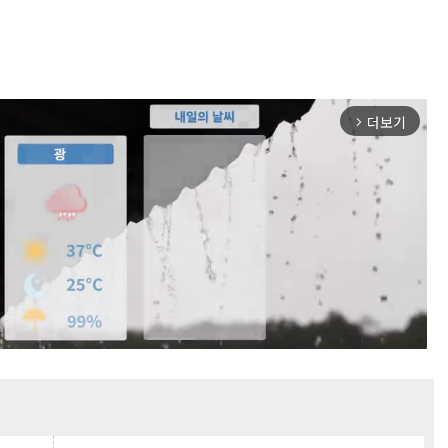
더보기
arrow_forward_ios
Mute