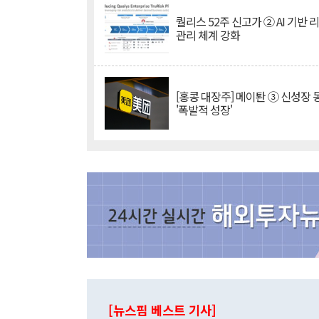
퀄리스 52주 신고가 ② AI 기반 
관리 체계 강화
[홍콩 대장주] 메이퇀 ③ 신성장
'폭발적 성장'
[뉴스핌 베스트 기사]