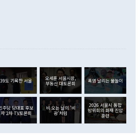
령은 정 장관의 구상에 대부분 제동을 걸었다. 이 대통령은 "평
▲철강제품(17.9%) ▲승용차(6.1%) 등을 중심으로 18.6% 증가
 정치적으로 악용되는 측면이 있다"며 "많이 조심하셔야 한
준 수입은 ▲원자재(30.5%) ▲자본재(35.3%) ▲소비재
다. 북한을 다른 이름으로 불러야 한다는 주장에는 "표현에 꼬
가 모두 늘었다. 서비스수지는 12억9000만달러 적자를 기록해 전
정쟁으로 휘몰아 들어가면 원래 하고자 했던 데에서 오히려 나
000만달러)보다 적자 폭이 확대됐다. 여행수지는 외국인 입국자
래될 수 있다"고 경고했다. 이 대통령은 남북 신뢰 구축을 위해
증료 인상 등에 따른 출국자 감소로 4억4000만달러 흑자를
합의를 선제적으로 복원해야 한다는 정 장관의 주장에 대해서도
지식재산권사용료수지는 전월 흑자에서 4억4000만달러 적자
대로 하는 게 과연 한반도의 평화와 안정에 플러스냐, 결론적
 본원소득수지는 배당소득을 중심으로 32억7000만달러 흑자
이 들 때도 있다"며 부정적으로 반응했다. 조현 외교부 장
월(21억7000만달러)보다 흑자 폭이 확대됐다. 배당소득수지
 사후 브리핑에서 정 장관이 언급한 '4자 회담'에 대해 "이상
이 늘어난 데다 전월 분기배당에 따른 기저효과로 배당지급이
 어떤 희망이라 하더라도 그건 아직 조율되지 않은 방법"이
6000만달러 흑자를 나타냈다. 금융계정 순자산은 6월 중 467
들께서 디스카운트해 주시면 좋겠다"고 선을 그었다. 정 장관
러 증가해 월간 기준 역대 최대 증가 폭을 기록했다. 종전 최대
아 블라디보스토크에서 열리는 '동방경제포럼(EEF)'을 언급하
월(369억9000만달러)을 넘어선 것이다. 직접투자에서는 내국
원에서 (참석을) 검토하고 있다"고 발언한 데 대해서도 조 장관
가 80억1000만달러, 외국인의 국내투자가 46억3000만달러
외교부의 몫"이라며 "아직 거기까지 진도가 나가지 않았다"고
오세훈 서울시장,
. 증권투자에서는 외국인의 국내 주식 매도세가 이어졌다. 외
39도 기록한 서울
폭염 날리는 물놀이
부동산 대토론회
장관이 이날 소개한 대북 구상과 설명은 정부 내 조율을 거치지
주식 투자는 차익실현 매도 등의 영향으로 316억1000만달러
서 문제가 있다. 특히 주적 표현 대체와 국호 사용, 9·19 군
(-310억5000만달러)에 이어 역대 최대 순매도 기록을 다시
 4자회담 추진 등은 통일부 장관이 결정할 사안이 아니어서 월
국인의 국내 채권투자는 세계국채지수(WGBI) 자금 유입에도
이 나오고 있다. 이 대통령은 정 장관의 업무보고를 듣고 난
도래 영향으로 증가 폭이 줄어든 52억9000만달러를 기록했
2026 서울시 통합
무보고에 발표했다고 승인난 건 아니다"라고 재차 확인했다. 정
민주당 당대표 후보
비 오는 날의 '비
 해외 증권투자는 주식을 중심으로 35억6000만달러 증가했
방위회의 화재 진압
자 2차 TV토론회
광'처럼
통은 "정 장관의 발언 내용은 대부분 국가안전보장회의(NSC)
newspim.com
훈련
된 사안이 아닌 정 장관의 개인적 생각에 가깝다"며 "안보 관
이 정부의 공식 정책이 아닌 사안을 추진하겠다고 업무보고를
 면전에서 '국군통수권자가 나서야 한다'고 주장한 것은 심각
 5일 청와대 영빈관에서 열린 통일