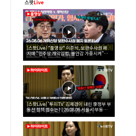
스팟
Live
[스팟Live] *풀영상* 이준석, 보완수사권 폐
지에 "민주당 개악입법, 불안감 가중시켜"｜
26.08.06 개혁신당 보완수사권 폐지 토론회
[스팟Live] '투미TV' 김제경이 내린 李정부 부
동산 정책 점수는? | 26.08.06 서울시 부동산
대토론회