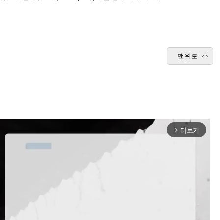
맨위로
더보기
arrow_forward_ios