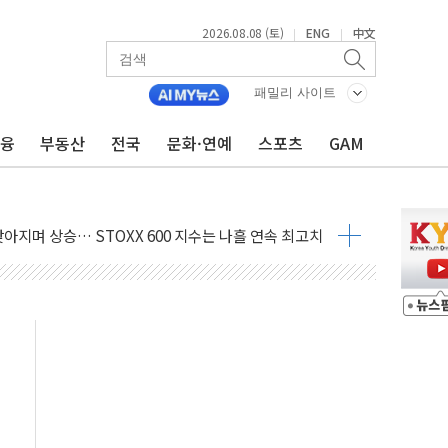
2026.08.08 (토)
ENG
中文
|
|
 정청래 격차 확대'
패밀리 사이트
타진
금융
부동산
전국
문화·연예
스포츠
GAM
최고치
 요구
낮아지며 상승… STOXX 600 지수는 나흘 연속 최고치
세
엘·이란 위협에 맞설 자체 억지력 강화
동
톱'… 美 해상봉쇄 영향
각
체주 '활짝'
스닥 선물 1%대 상승