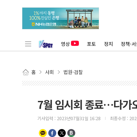
영상
포토
정치
정책·서
홈
사회
법원·검찰
7월 임시회 종료…다가오
기사입력 :
2023년07월31일 16:28
최종수정 :
20