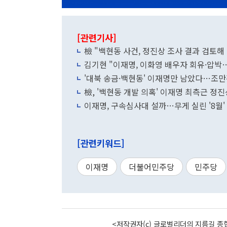
[관련기사]
檢 "백현동 사건, 정진상 조사 결과 검토해
김기현 "이재명, 이화영 배우자 회유·압박
'대북 송금·백현동' 이재명만 남았다…조
檢, '백현동 개발 의혹' 이재명 최측근 정진
이재명, 구속심사대 설까…무게 실린 '8월
[관련키워드]
이재명
더불어민주당
민주당
<저작권자(c) 글로벌리더의 지름길 종합