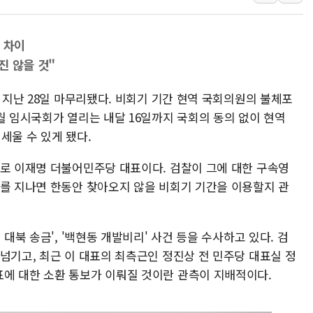
[종합] 美 7월 고용 2만3000명 감소 '쇼크'…9월 금리 인
[사진] 이슬람 수니파 3개국, 공동방위협정 체결
 차이
뉴욕증시 개장 전 특징주...아틀라시안·클라우드플레어
진 않을 것"
보훈부, 미 DPAA와 MOU… "6·25 미군 실종자 7359명
가 지난 28일 마무리됐다. 비회기 기간 현역 국회의원의 불체포
트럼프 "금리 내려야"…파월 때와 달리 워시엔 톤 낮춰
월 임시국회가 열리는 내달 16일까지 국회의 동의 없이 현역
특정 정치인 측근 포항시 정책특보 내정설...포항시 '시끌'
세울 수 있게 됐다.
李 "해남 태양광, 대한민국 다음 100년 밑거름…수도권 집
바로 이재명 더불어민주당 대표이다. 검찰이 그에 대한 구속영
기를 지나면 한동안 찾아오지 않을 비회기 기간을 이용할지 관
 대북 송금', '백현동 개발비리' 사건 등을 수사하고 있다. 검
넘기고, 최근 이 대표의 최측근인 정진상 전 민주당 대표실 정
에 대한 소환 통보가 이뤄질 것이란 관측이 지배적이다.