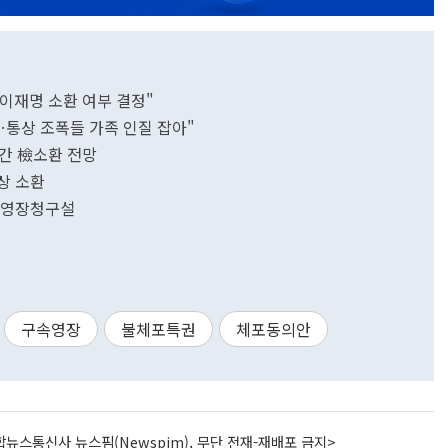
 이재명 소환 여부 결정"
…통상 조폭들 가족 인질 잡아"
만간 檢소환 전망
상 소환
' 영장청구설
구속영장
불체포특권
체포동의안
뉴스통신사 뉴스핌(Newspim), 무단 전재-재배포 금지>