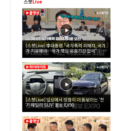
스팟
Live
[스팟Live] 李대통령 "국가폭력 피해자, 국가
가 치유해야…국가 책임 유효기간 없어"｜
26.08.07 국가폭력 피해자 위로 오찬
[스팟Live] 일상에서 장점이 더 돋보이는 '전
기 패밀리 SUV' 볼보 EX90