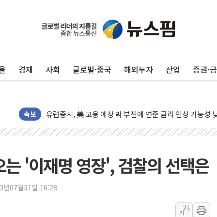
민주, 오늘 제주·인천 경선 결과 발표...'김민석 재역전 vs
한상협, 업계 개인정보 보안 새판 짠다…'자율규제단체' 
울
경제
사회
글로벌·중국
해외투자
산업
증권·
뉴욕증시, 고용 쇼크에 금리 인상 우려 후퇴…S&P500 
트럼프, 쿡 연준 이사 해임 재추진…"26일까지 의혹 소명"
유럽증시, 美 고용 예상 밖 부진에 연준 금리 인상 가능성 
미 연준 매파 기세 꺾이나…고용 감소에 9월 동결 전망 우
속보
[종합] 이슬람 수니파 3국, '공동방위협정' 체결… 이스라
트럼프, 백신·자폐증 행정명령 검토…"이르면 다음 주"
美 항소법원, 백악관 무도회장 공사 중단 명령…트럼프 제
는 '이재명 영장', 검찰의 선택은
이란 핵심 원유 수출항 '하르그섬', 최근 1주일 이상 '올스
美 고용 쇼크에 엔화 장중 급등…시장은 "또 개입했나" 촉
23년07월31일 16:28
[AI MY 뉴스] 뉴욕 반도체주 프리뷰...美 고용 쇼크에 반도
가
가
뉴욕증시 프리뷰, 美 고용 쇼크에 금리 인상 우려 후퇴…나