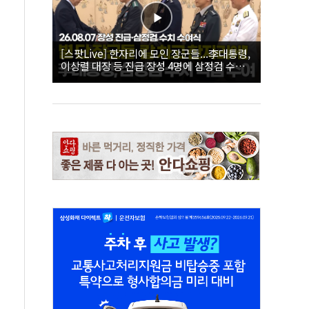
[스팟Live] 한자리에 모인 장군들...李대통령,
이상렬 대장 등 진급 장성 4명에 삼정검 수치
직접 수여｜26.08.07 장성 진급·삼정검 수치
수여식