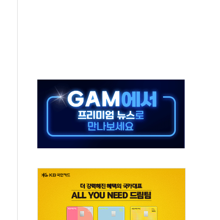
상 기대 후퇴
·태양광주↑ VS 트레이드데스크·웬디스↓
 끝까지 찾겠다"
중 완화 전환점"