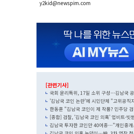
y2kid@newspim.com
[관련기사]
국회 윤리특위, 17일 소위 구성…김남국 공
'김남국 코인 논란'에 시민단체 "고위공직
한동훈 "김남국 코인이 제 작품? 민주당 검
[종합] 검찰, '김남국 코인 의혹' 업비트·
김남국 투자한 코인만 40여종…"개인중개
김남국 코인 의혹 눈덩이…檢, 3차 영장 청구