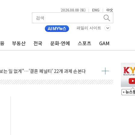
2026.08.08 (토)
ENG
中文
|
|
패밀리 사이트
금융
부동산
전국
문화·연예
스포츠
GAM
 정청래에 승리...47.75% vs 42.08%
과 발표...김민석 47.75% 정청래 42.08%
표...김민석 45.09% 정청래 43.27% 송영길 11.63%
표...김민석 52.64% 정청래 39.89% 송영길 7.47%
0~8.14)
…공습 한계·탄약 부족 현실화
50㎜ 폭우…강원 동해안 강한 비 이어져
 환경미화원 수거차에 치여 사망