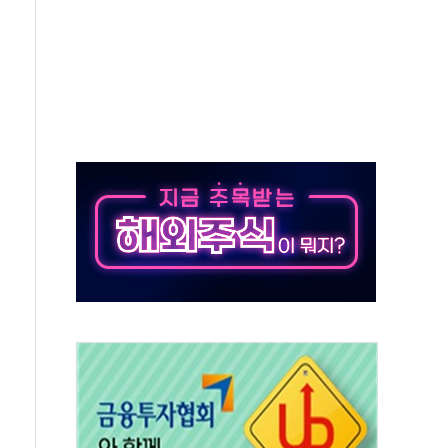
동…60대 남성 2명 숨져
보는 일 없게"…'결혼 페널티' 22개 과제 손본다
터보트 전복…1명 사망·1명 실종
의 날 참석..."국제적 시민 연대로 목소리 내야"
 실종 60대 나흘만에 숨진 채 발견
 살해 10대 아들 체포
' 받아친 정청래…제주 연설서 신경전 고조
지시…與 "적극 환영"·野 "졸속 국정"
10일까지 최대 3.5m 높은 물결
23명…정부, 비상대응기구 가동
 베이징도 부동산 규제 철폐
승으로 피서객 7명 고립…전원 구조