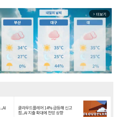
더보기
arrow_forward_ios
Mute
.AI
클라우드플레어 14% 급등해 신고
점...AI 지출 확대에 전망 상향