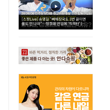
[스팟Live] 송영길 “뼈해장국도 3번 끓이면
물도 안 나와”…정청래 연임에 ‘직격탄’ |
26.08.08 더불어민주당 당대표·최고위원 후
보 인천 합동연설회