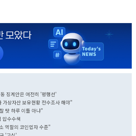
동 징계안은 여전히 '평행선'
자 가상자산 보유현황 전수조사 해야"
찰 탓 하루 이틀 아냐"
빗썸 압수수색
소 역할의 코인업자 수준"
 '고심'