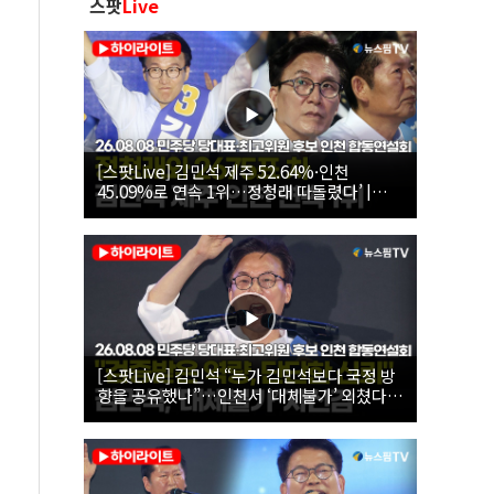
스팟
Live
[스팟Live] 김민석 제주 52.64%·인천
45.09%로 연속 1위…정청래 따돌렸다’ |
26.08.08 더불어민주당 당대표·최고위원 후
보 인천 합동연설회
[스팟Live] 김민석 “누가 김민석보다 국정 방
향을 공유했나”…인천서 ‘대체불가’ 외쳤다 |
26.08.08 더불어민주당 당대표·최고위원 후
보 인천 합동연설회