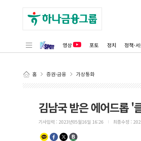
영상
포토
정치
정책·서
홈
증권·금융
가상통화
김남국 받은 에어드롭 '클
기사입력 :
2023년05월16일 16:26
최종수정 :
20