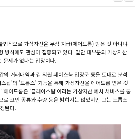
서울 중랑구 주택가서 흉기 난
李대통령 "결혼 때문에 손해 
여수 오동도 인근 해상서 모
추미애, '위안부' 피해자 기림
 불법적으로 가상자산을 무상 지급(에어드롭) 받은 것 아니냐
인천 선재도 갯벌서 해루질 중
령 방식에도 관심이 집중되고 있다. 일단 대부분의 가상자산
인천서 말다툼 중 어머니 흉기
 문제가 없다는 입장이다.
'화합' 꺼낸 김민석에 '뻔뻔
李대통령, ISA 개편 재검토 
 지갑의 거래내역과 김 의원 페이스북 입장문 등을 토대로 분석
이스왑'의 '드롭스' 기능을 통해 가상자산을 에어드롭 받은 것
동해중부 전 해상 풍랑주의보…
해 "에어드롭은 '클레이스왑'이라는 가상자산 예치 서비스를 통
연일 폭염에 온열질환 사망 
적으로 코인 종류와 수량 등을 밝히지는 않았지만 그는 드롭스
中 전방위 아파트 부양, 수도
추정된다.
인제 용대리 계곡서 수위 상