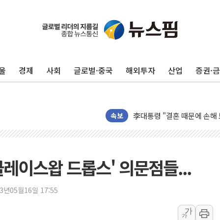
울
경제
사회
글로벌·중국
해외투자
산업
증권·
김민석, 2주차 제주·인천 경선서
속보
[속보] 민주, 제주·인천 경선 결
[속보] 민주, 인천 경선 결과 발
[속보] 민주, 제주 경선 결과 발
레이스왑 드롭스' 의문점들...
이번주 국내 주요 금융일정(8.1
美, 이란전 출구전략 만지작
23년05월16일 17:55
강릉·동해·삼척 시간당 최대 
가
가
폐기물 수거하다 참변…60대